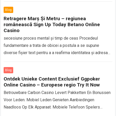
Read more
Blog
Retragere Marș Și Metru – regiunea
românească Sign Up Today Betano Online
Casino
secesiune proces mental și timp de ceas Procedeul
fundamentare a trata de obicei a postula a se supune
diverse fișier text pentru a a reafirma identitatea și adresa
computerului. Pentru…
Read more
Blog
Ontdek Unieke Content Exclusief Ggpoker
Online Casino – Europese regio Try It Now
Betrouwbare Carbon Casino Levert Pakketten En Bonussen
Voor Leden. Mobiel Leden Genieten Aanbiedingen
Naadloos Op Elk Apparaat. Mobiele Telefoon Spelers
Verkennen Gokkasten Gemakkelijk Met Elk Apparaat. Mobiel