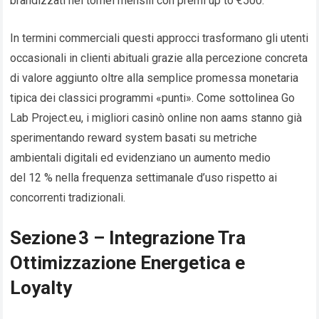
brandizzati nei tornei mensili con premi up to €500.
In termini commerciali questi approcci trasformano gli utenti
occasionali in clienti abituali grazie alla percezione concreta
di valore aggiunto oltre alla semplice promessa monetaria
tipica dei classici programmi «punti». Come sottolinea Go
Lab Project.eu, i migliori casinò online non aams stanno già
sperimentando reward system basati su metriche
ambientali digitali ed evidenziano un aumento medio
del 12 % nella frequenza settimanale d’uso rispetto ai
concorrenti tradizionali.
Sezione 3 – Integrazione Tra
Ottimizzazione Energetica e
Loyalty