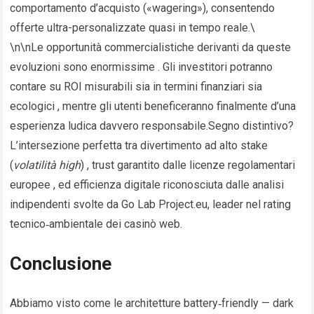
comportamento d’acquisto («wagering»), consentendo
offerte ultra-personalizzate quasi in tempo reale.\
\n\nLe opportunità commercial­istiche derivanti da queste
evoluzioni sono enorm­issime . Gli investitori potranno
contare su ROI misurabili sia in termini finanziari sia
ecologici , mentre gli utenti beneficeranno finalmente d’una
esperienza lud­ica davvero responsabile.Segno distintivo?
L’intersezione perfetta tra divertimento ad alto stake
(
volatilità high
) , trust garantito dalle licenze regolamentari
europee , ed efficienza digitale riconosciuta dalle analisi
indipendenti svolte da Go Lab Project.eu, leader nel rating
tecnico‐ambientale dei casinò web.
Conclusione
Abbiamo visto come le architetture battery‑friendly — dark