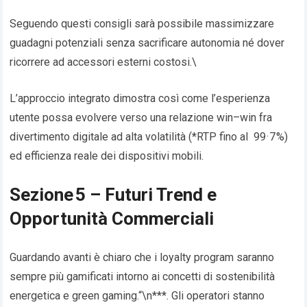
Seguendo questi consigli sarà possibile massimizzare
guadagni potenziali senza sacrificare autonomia né dover
ricorrere ad accessori esterni costosi.\
L’approccio integrato dimostra così come l’esperienza
utente possa evolvere verso una relazione win–win fra
divertimento digitale ad alta volatilità (*RTP fino al 99 · 7 %)
ed efficienza reale dei dispositivi mobili.
Sezione 5 – Futuri Trend e
Opportunità Commerciali
Guardando avanti è chiaro che i loyalty program saranno
sempre più gamificati intorno ai concetti di sostenibilità
energetica e green gaming.“​\n***. Gli operatori stanno