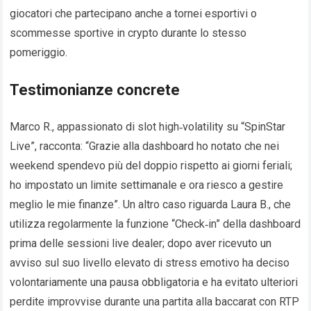
giocatori che partecipano anche a tornei esportivi o
scommesse sportive in crypto durante lo stesso
pomeriggio.
Testimonianze concrete
Marco R., appassionato di slot high‑volatility su “SpinStar
Live”, racconta: “Grazie alla dashboard ho notato che nei
weekend spendevo più del doppio rispetto ai giorni feriali;
ho impostato un limite settimanale e ora riesco a gestire
meglio le mie finanze”. Un altro caso riguarda Laura B., che
utilizza regolarmente la funzione “Check‑in” della dashboard
prima delle sessioni live dealer; dopo aver ricevuto un
avviso sul suo livello elevato di stress emotivo ha deciso
volontariamente una pausa obbligatoria e ha evitato ulteriori
perdite improvvise durante una partita alla baccarat con RTP