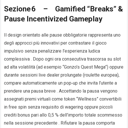
Sezione 6 – Gamified “Breaks” &
Pause Incentivized Gameplay
Il design orientato alle pause obbligatorie rappresenta uno
degli approcci più innovativi per contrastare il gioco
impulsivo senza penalizzare l’esperienza ludica
complessiva . Dopo ogni ora consecutiva trascorsa su slot
ad alta volatilità (ad esempio “Gonzo’s Quest Mega”) oppure
durante sessioni live dealer prolungate (roulette europea),
compare automaticamente un pop‑up che invita l’utente a
prendere una pausa breve . Accettando la pausa vengono
assegnati premi virtuali come token “Wellness” convertibili
in free spin senza requisito di wagering oppure piccoli
crediti bonus pari allo 0,5 % dell’importo totale scommesso
nella sessione precedente . Rifiutare la pausa comporta