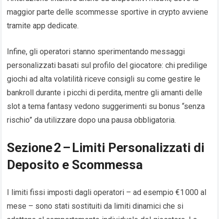
maggior parte delle scommesse sportive in crypto avviene
tramite app dedicate.
Infine, gli operatori stanno sperimentando messaggi
personalizzati basati sul profilo del giocatore: chi predilige
giochi ad alta volatilità riceve consigli su come gestire le
bankroll durante i picchi di perdita, mentre gli amanti delle
slot a tema fantasy vedono suggerimenti su bonus “senza
rischio” da utilizzare dopo una pausa obbligatoria.
Sezione 2 – Limiti Personalizzati di
Deposito e Scommessa
I limiti fissi imposti dagli operatori – ad esempio €1 000 al
mese – sono stati sostituiti da limiti dinamici che si