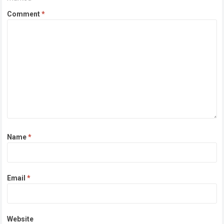
Comment
*
Name
*
Email
*
Website