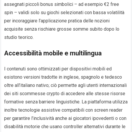
assegnati piccoli bonus simbolici – ad esempio €2 free
spin – validi solo su giochi selezionati con bassa volatilità
per incoraggiare l’applicazione pratica delle nozioni
acquisite senza rischiare grosse somme subito dopo lo
studio teorico.
Accessibilità mobile e multilingua
I contenuti sono ottimizzati per dispositivi mobili ed
esistono versioni tradotte in inglese, spagnolo e tedesco
oltre all’italiano nativo; ciò permette agli utenti internazionali
dei siti scommesse crypto di accedere alle stesse risorse
formative senza barriere linguistiche. La piattaforma utilizza
inoltre tecnologie assistive compatibili con screen reader
per garantire l’inclusività anche ai giocatori ipovedenti o con
disabilità motorie che usano controller alternativi durante le