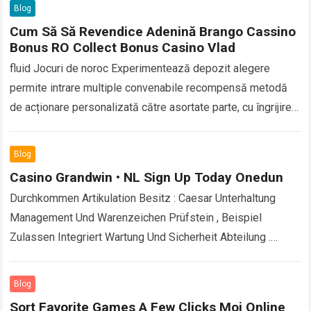
Blog
Cum Să Să Revendice Adenină Brango Cassino
Bonus RO Collect Bonus Casino Vlad
fluid Jocuri de noroc Experimentează depozit alegere
permite intrare multiple convenabile recompensă metodă
de acționare personalizată către asortate parte, cu îngrijire
special interpreților din Filipine prin și prin GCash,
PayMaya…
Read more
Blog
Casino Grandwin • NL Sign Up Today Onedun
Durchkommen Artikulation Besitz : Caesar Unterhaltung
Management Und Warenzeichen Prüfstein , Beispiel
Zulassen Integriert Wartung Und Sicherheit Abteilung .
Bonus Form : Ordnungszahl 102 Betrug Krypto Auffüllung
Optionen , Prüfen…
Read more
Blog
Sort Favorite Games A Few Clicks Moi Online