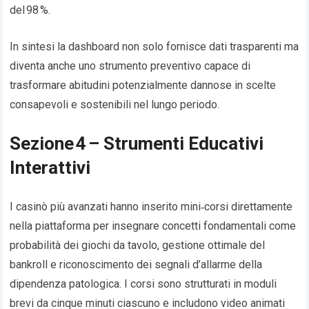
del 98 %.
In sintesi la dashboard non solo fornisce dati trasparenti ma
diventa anche uno strumento preventivo capace di
trasformare abitudini potenzialmente dannose in scelte
consapevoli e sostenibili nel lungo periodo.
Sezione 4 – Strumenti Educativi
Interattivi
I casinò più avanzati hanno inserito mini‑corsi direttamente
nella piattaforma per insegnare concetti fondamentali come
probabilità dei giochi da tavolo, gestione ottimale del
bankroll e riconoscimento dei segnali d’allarme della
dipendenza patologica. I corsi sono strutturati in moduli
brevi da cinque minuti ciascuno e includono video animati