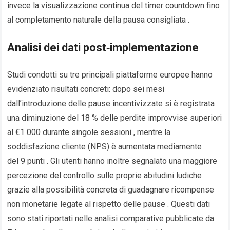
invece la visualizzazione continua del timer countdown fino
al completamento naturale della pausa consigliata .
Analisi dei dati post‑implementazione
Studi condotti su tre principali piattaforme europee hanno
evidenziato risultati concreti: dopo sei mesi
dall’introduzione delle pause incentivizzate si è registrata
una diminuzione del 18 % delle perdite improvvise superiori
al €1 000 durante singole sessioni , mentre la
soddisfazione cliente (NPS) è aumentata mediamente
del 9 punti . Gli utenti hanno inoltre segnalato una maggiore
percezione del controllo sulle proprie abitudini ludiche
grazie alla possibilità concreta di guadagnare ricompense
non monetarie legate al rispetto delle pause . Questi dati
sono stati riportati nelle analisi comparative pubblicate da