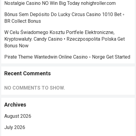
Nostalgie Casino NO Win Big Today nohighroller.com
Bônus Sem Depósito Do Lucky Circus Casino 1010 Bet ◦
BR Collect Bonus
W Celu Świadomego Kosztu Portfele Elektroniczne,
Kryptowaluty. Candy Casino • Rzeczpospolita Polska Get
Bonus Now
Pirate Theme Wantedwin Online Casino ◦ Norge Get Started
Recent Comments
NO COMMENTS TO SHOW.
Archives
August 2026
July 2026