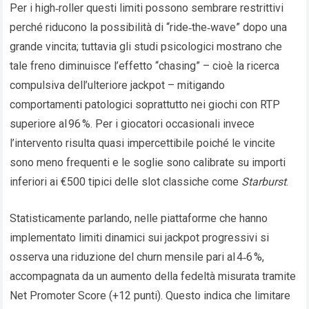
Per i high‑roller questi limiti possono sembrare restrittivi
perché riducono la possibilità di “ride‑the‑wave” dopo una
grande vincita; tuttavia gli studi psicologici mostrano che
tale freno diminuisce l’effetto “chasing” – cioè la ricerca
compulsiva dell’ulteriore jackpot – mitigando
comportamenti patologici soprattutto nei giochi con RTP
superiore al 96 %. Per i giocatori occasionali invece
l’intervento risulta quasi impercettibile poiché le vincite
sono meno frequenti e le soglie sono calibrate su importi
inferiori ai €500 tipici delle slot classiche come
Starburst
.
Statisticamente parlando, nelle piattaforme che hanno
implementato limiti dinamici sui jackpot progressivi si
osserva una riduzione del churn mensile pari al 4‑6 %,
accompagnata da un aumento della fedeltà misurata tramite
Net Promoter Score (+12 punti). Questo indica che limitare