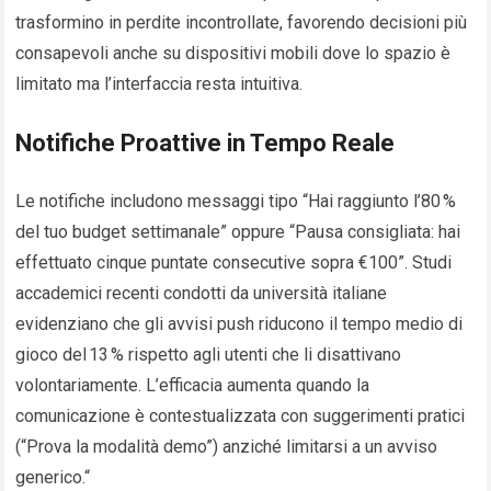
trasformino in perdite incontrollate, favorendo decisioni più
consapevoli anche su dispositivi mobili dove lo spazio è
limitato ma l’interfaccia resta intuitiva.
Notifiche Proattive in Tempo Reale
Le notifiche includono messaggi tipo “Hai raggiunto l’80 %
del tuo budget settimanale” oppure “Pausa consigliata: hai
effettuato cinque puntate consecutive sopra €100”. Studi
accademici recenti condotti da università italiane
evidenziano che gli avvisi push riducono il tempo medio di
gioco del 13 % rispetto agli utenti che li disattivano
volontariamente. L’efficacia aumenta quando la
comunicazione è contestualizzata con suggerimenti pratici
(“Prova la modalità demo”) anziché limitarsi a un avviso
generico.“