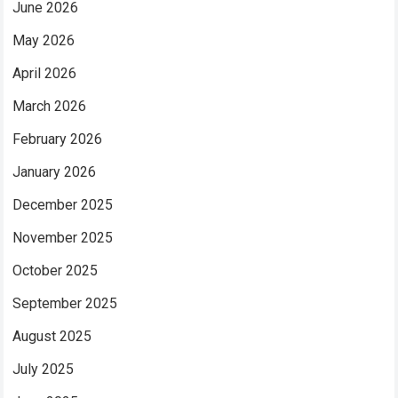
June 2026
May 2026
April 2026
March 2026
February 2026
January 2026
December 2025
November 2025
October 2025
September 2025
August 2025
July 2025