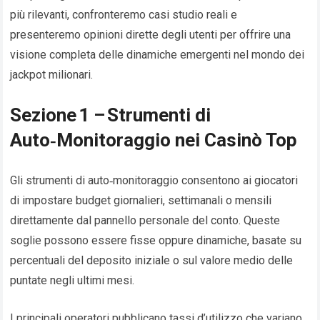
più rilevanti, confronteremo casi studio reali e
presenteremo opinioni dirette degli utenti per offrire una
visione completa delle dinamiche emergenti nel mondo dei
jackpot milionari.
Sezione 1 – Strumenti di
Auto‑Monitoraggio nei Casinò Top
Gli strumenti di auto‑monitoraggio consentono ai giocatori
di impostare budget giornalieri, settimanali o mensili
direttamente dal pannello personale del conto. Queste
soglie possono essere fisse oppure dinamiche, basate su
percentuali del deposito iniziale o sul valore medio delle
puntate negli ultimi mesi.
I principali operatori pubblicano tassi d’utilizzo che variano