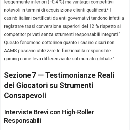
leggermente inferiori (−0,4 %) ma vantaggi competitivi
notevoli in termini di acquisizione clienti qualificati.* I
casinò italiani certificati da enti governativi tendono infatti a
registrare tassi conversione superiori del 12 % rispetto ai
competitor privati senza strumenti responsabili integrati.“
Questo fenomeno sottolinea quanto i casino sicuri non
AAMS possano utilizzare le funzionalità responsible
gaming come leva differenziante sul mercato globale.”
Sezione 7 — Testimonianze Reali
dei Giocatori su Strumenti
Consapevoli
Interviste Brevi con High‑Roller
Responsabili