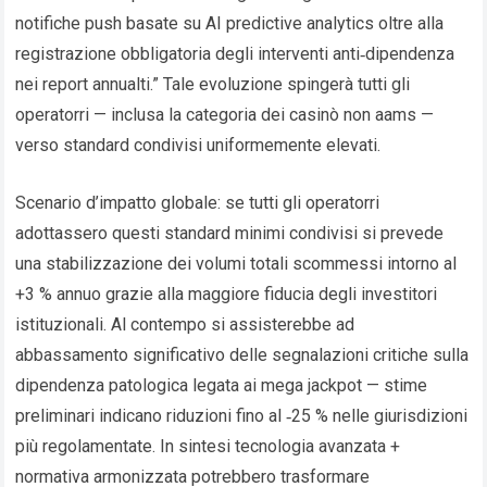
notifiche push basate su AI predictive analytics oltre alla
registrazione obbligatoria degli interventi anti‐dipendenza
nei report annual­ti.” Tale evoluzione spingerà tutti gli
operatorri — inclusa la categoria dei casinò non aams —
verso standard condivisi uniformemente elevati.​
Scenario d’impatto globale: se tutti gli operatorri
adottassero questi standard minimi condivisi si prevede
una stabilizzazione dei volumi totali scommessi intorno al
+3 % annuo grazie alla maggiore fiducia degli investitori
istituzionali.​ Al contempo si assisterebbe ad
abbassamento significativo delle segnalazioni critiche sulla
dipendenza patologica legata ai mega jackpot — stime
preliminari indicano riduzioni fino al ‑25 % nelle giurisdizioni
più regolamentate.​ In sintesi tecnologia avanzata +
normativa armonizzata potrebbero trasformare