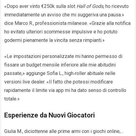
«Dopo aver vinto €250k sulla slot
Hall of Gods
, ho ricevuto
immediatamente un avviso che mi suggeriva una pausa.»
dice Marco R., professionista milanese.​ «Grazie alla notifica
ho evitato ulteriori scommesse impulsive e ho potuto
godermi pienamente la vincita senza rimpianti.»​
«Le impostazioni personalizzate mi hanno permesso di
fissare un budget mensile inferiore alle mie abitudini
passate,» aggiunge Sofia L., high‑roller abituale nelle
versioni live dealer.​ «Il fatto che potessi modificare
rapidamente il limite via app mi ha dato senso di controllo
totale.»​
Esperienze da Nuovi Giocatori
Giulia M., diciottenne alle prime armi con i giochi online,…