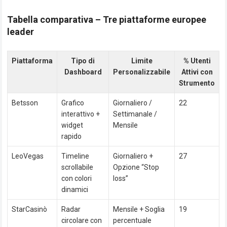
Tabella comparativa – Tre piattaforme europee
leader
Piattaforma
Tipo di
Limite
% Utenti
Dashboard
Personalizzabile
Attivi con
Strumento
Betsson
Grafico
Giornaliero /
22
interattivo +
Settimanale /
widget
Mensile
rapido
LeoVegas
Timeline
Giornaliero +
27
scrollabile
Opzione “Stop
con colori
loss”
dinamici
StarCasinò
Radar
Mensile + Soglia
19
circolare con
percentuale