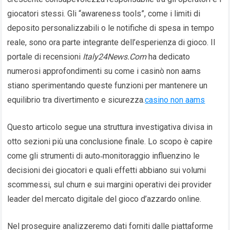
giocatori stessi. Gli “awareness tools”, come i limiti di
deposito personalizzabili o le notifiche di spesa in tempo
reale, sono ora parte integrante dell’esperienza di gioco. Il
portale di recensioni
Italy24News.Com
ha dedicato
numerosi approfondimenti su come i casinò non aams
stiano sperimentando queste funzioni per mantenere un
equilibrio tra divertimento e sicurezza.
casino non aams
Questo articolo segue una struttura investigativa divisa in
otto sezioni più una conclusione finale. Lo scopo è capire
come gli strumenti di auto‑monitoraggio influenzino le
decisioni dei giocatori e quali effetti abbiano sui volumi
scommessi, sul churn e sui margini operativi dei provider
leader del mercato digitale del gioco d’azzardo online.
Nel proseguire analizzeremo dati forniti dalle piattaforme