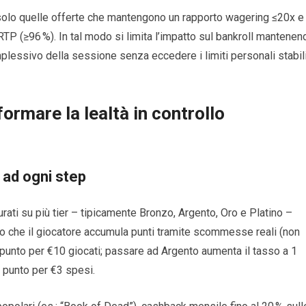
solo quelle offerte che mantengono un rapporto wagering ≤20x e
RTP (≥96 %). In tal modo si limita l’impatto sul bankroll mantenen
plessivo della sessione senza eccedere i limiti personali stabili
ormare la lealtà in controllo
i ad ogni step
urati su più tier – tipicamente Bronzo, Argento, Oro e Platino –
 che il giocatore accumula punti tramite scommesse reali (non
punto per €10 giocati; passare ad Argento aumenta il tasso a 1
1 punto per €3 spesi.