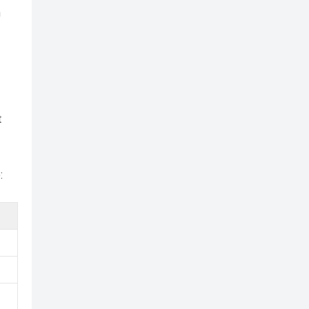
n
t
: