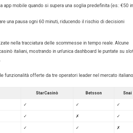
ia app mobile quando si supera una soglia predefinita (es.: €50 i
are una pausa ogni 60 minuti, riducendo il rischio di decisioni
izzate nella tracciatura delle scommesse in tempo reale. Alcune
casinò italiani, mostrando in un’unica dashboard le puntate su slo
.
 funzionalità offerte da tre operatori leader nel mercato italiano
StarCasinò
Betsson
Snai
✓
✓
✓
✓
✗
✓
✓
✓
✗