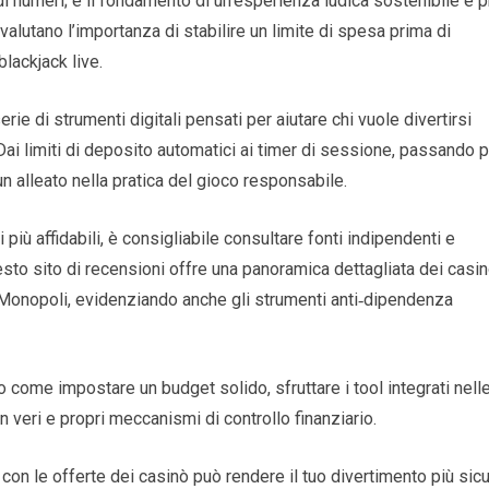
i numeri; è il fondamento di un’esperienza ludica sostenibile e p
valutano l’importanza di stabilire un limite di spesa prima di
blackjack live.
e di strumenti digitali pensati per aiutare chi vuole divertirsi
ai limiti di deposito automatici ai timer di sessione, passando 
un alleato nella pratica del gioco responsabile.
 più affidabili, è consigliabile consultare fonti indipendenti e
esto sito di recensioni offre una panoramica dettagliata dei casi
ei Monopoli, evidenziando anche gli strumenti anti‑dipendenza
come impostare un budget solido, sfruttare i tool integrati nell
 veri e propri meccanismi di controllo finanziario.
con le offerte dei casinò può rendere il tuo divertimento più sic