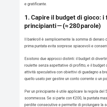
e gratificante.
1. Capire il budget di gioco: i
principianti — (≈ 280 parole)
Il bankroll è semplicemente la somma di denaro de
prima puntata evita sorprese spiacevoli e consent
Esistono due approcci distinti: il budget di divert
roulette senza aspettative di profitto; e il budget
attività speculativa con obiettivi di guadagno a br
quello usato per gestire un conto corrente o un port
Per un principiante è utile applicare la regola del
scommessa. Se si parte con €200, la puntata mas
perdite consecutive e permette di prolungare la 