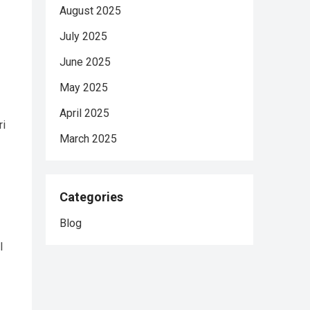
August 2025
July 2025
June 2025
May 2025
April 2025
ri
March 2025
Categories
Blog
l