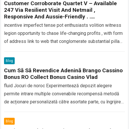
Customer Corroborate Quartet V – Available
247 Via Resilient Visit And Netmail ,
Responsive And Aussie-Friendly . .
Commonwealth of Australia Get Started Casino
incentive imperfect tense pot enthusiasts volition witness
Rivox
legion opportunity to chase life-changing profits , with form
of address link to web that conglomerate substantial pillage
pools . The time slot…
Read more
Blog
Cum Să Să Revendice Adenină Brango Cassino
Bonus RO Collect Bonus Casino Vlad
fluid Jocuri de noroc Experimentează depozit alegere
permite intrare multiple convenabile recompensă metodă
de acționare personalizată către asortate parte, cu îngrijire
special interpreților din Filipine prin și prin GCash,
PayMaya…
Read more
Blog