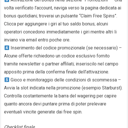
volta verificato l’account, naviga verso la pagina dedicata ai
bonus quotidiani; troverai un pulsante “Claim Free Spins”.
Clicca per aggiungere i giri al tuo saldo bonus; alcuni
operatori concedono immediatamente i giri mentre altri li
inviano via email entro poche ore.
Inserimento del codice promozionale (se necessario) –
Alcune offerte richiedono un codice esclusivo fornito
tramite newsletter o partner affiliati; inseriscilo nel campo
apposito prima della conferma finale dell’attivazione.
Gioco e monitoraggio delle condizioni di scommessa –
Avvia la slot indicata nella promozione (esempio Starburst).
Controlla costantemente la barra del wagering per capire
quanto ancora devi puntare prima di poter prelevare
eventuali vincite generate dai free spin.
Checklist finale