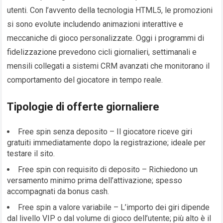
utenti. Con l’avvento della tecnologia HTML5, le promozioni
si sono evolute includendo animazioni interattive e
meccaniche di gioco personalizzate. Oggi i programmi di
fidelizzazione prevedono cicli giornalieri, settimanali e
mensili collegati a sistemi CRM avanzati che monitorano il
comportamento del giocatore in tempo reale.
Tipologie di offerte giornaliere
Free spin senza deposito – Il giocatore riceve giri
gratuiti immediatamente dopo la registrazione; ideale per
testare il sito.
Free spin con requisito di deposito – Richiedono un
versamento minimo prima dell’attivazione; spesso
accompagnati da bonus cash.
Free spin a valore variabile – L’importo dei giri dipende
dal livello VIP o dal volume di gioco dell’utente; più alto è il