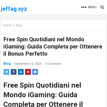
MENU
jeffag.xyz
Home
Blog
Free Spin Quotidiani nel Mondo
iGaming: Guida Completa per Ottenere
il Bonus Perfetto
Blog
September 13, 2025
·
0 Comment
Free Spin Quotidiani nel
Mondo iGaming: Guida
Completa per Ottenere il