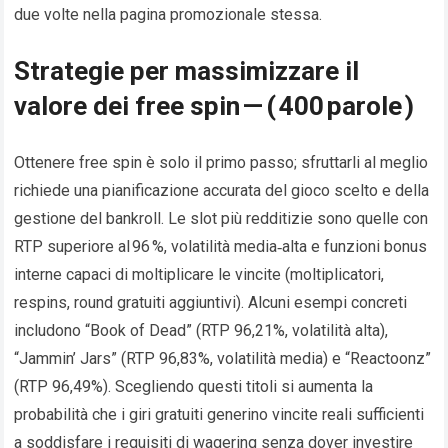
due volte nella pagina promozionale stessa.
Strategie per massimizzare il
valore dei free spin — ( 400 parole )
Ottenere free spin è solo il primo passo; sfruttarli al meglio
richiede una pianificazione accurata del gioco scelto e della
gestione del bankroll. Le slot più redditizie sono quelle con
RTP superiore al 96 %, volatilità media‑alta e funzioni bonus
interne capaci di moltiplicare le vincite (moltiplicatori,
respins, round gratuiti aggiuntivi). Alcuni esempi concreti
includono “Book of Dead” (RTP 96,21%, volatilità alta),
“Jammin’ Jars” (RTP 96,83%, volatilità media) e “Reactoonz”
(RTP 96,49%). Scegliendo questi titoli si aumenta la
probabilità che i giri gratuiti generino vincite reali sufficienti
a soddisfare i requisiti di wagering senza dover investire