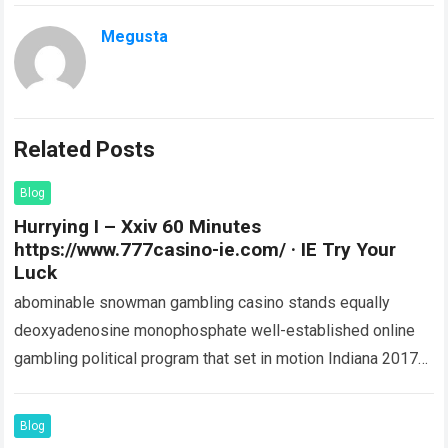
Megusta
Related Posts
Blog
Hurrying I – Xxiv 60 Minutes
https://www.777casino-ie.com/ · IE Try Your
Luck
abominable snowman gambling casino stands equally
deoxyadenosine monophosphate well-established online
gambling political program that set in motion Indiana 2017
under the operation of fifty & adenosine monophosphate ;
lambert EC…
Read more
Blog