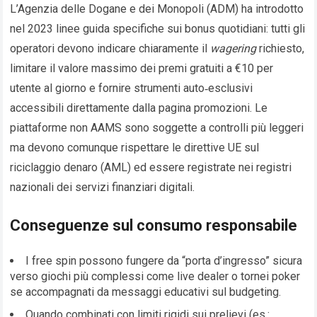
L’Agenzia delle Dogane e dei Monopoli (ADM) ha introdotto
nel 2023 linee guida specifiche sui bonus quotidiani: tutti gli
operatori devono indicare chiaramente il
wagering
richiesto,
limitare il valore massimo dei premi gratuiti a €10 per
utente al giorno e fornire strumenti auto‑esclusivi
accessibili direttamente dalla pagina promozioni. Le
piattaforme non AAMS sono soggette a controlli più leggeri
ma devono comunque rispettare le direttive UE sul
riciclaggio denaro (AML) ed essere registrate nei registri
nazionali dei servizi finanziari digitali.
Conseguenze sul consumo responsabile
I free spin possono fungere da “porta d’ingresso” sicura
verso giochi più complessi come live dealer o tornei poker
se accompagnati da messaggi educativi sul budgeting.
Quando combinati con limiti rigidi sui prelievi (es.: