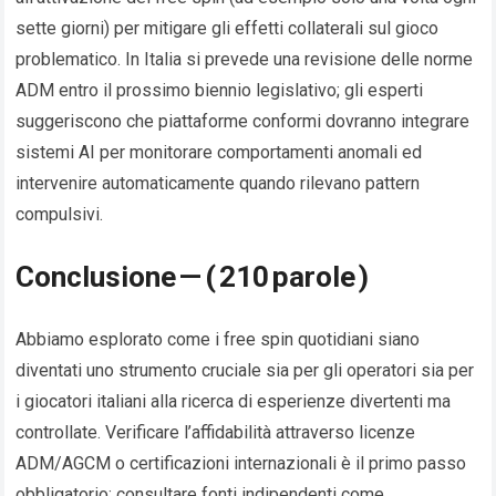
sette giorni) per mitigare gli effetti collaterali sul gioco
problematico. In Italia si prevede una revisione delle norme
ADM entro il prossimo biennio legislativo; gli esperti
suggeriscono che piattaforme conformi dovranno integrare
sistemi AI per monitorare comportamenti anomali ed
intervenire automaticamente quando rilevano pattern
compulsivi.
Conclusione — ( 210 parole )
Abbiamo esplorato come i free spin quotidiani siano
diventati uno strumento cruciale sia per gli operatori sia per
i giocatori italiani alla ricerca di esperienze divertenti ma
controllate. Verificare l’affidabilità attraverso licenze
ADM/AGCM o certificazioni internazionali è il primo passo
obbligatorio; consultare fonti indipendenti come