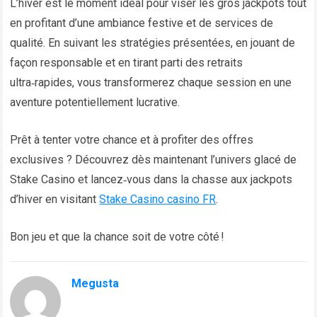
L’hiver est le moment idéal pour viser les gros jackpots tout
en profitant d’une ambiance festive et de services de
qualité. En suivant les stratégies présentées, en jouant de
façon responsable et en tirant parti des retraits
ultra‑rapides, vous transformerez chaque session en une
aventure potentiellement lucrative.
Prêt à tenter votre chance et à profiter des offres
exclusives ? Découvrez dès maintenant l’univers glacé de
Stake Casino et lancez‑vous dans la chasse aux jackpots
d’hiver en visitant
Stake Casino casino FR
.
Bon jeu et que la chance soit de votre côté !
Megusta