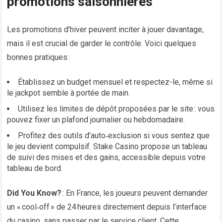
promotions saisonnières
Les promotions d’hiver peuvent inciter à jouer davantage,
mais il est crucial de garder le contrôle. Voici quelques
bonnes pratiques :
Établissez un budget mensuel et respectez-le, même si
le jackpot semble à portée de main.
Utilisez les limites de dépôt proposées par le site : vous
pouvez fixer un plafond journalier ou hebdomadaire.
Profitez des outils d’auto‑exclusion si vous sentez que
le jeu devient compulsif. Stake Casino propose un tableau
de suivi des mises et des gains, accessible depuis votre
tableau de bord.
Did You Know?
: En France, les joueurs peuvent demander
un « cool‑off » de 24 heures directement depuis l’interface
du casino, sans passer par le service client. Cette