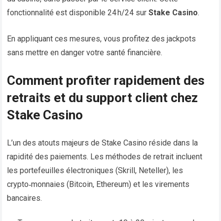
fonctionnalité est disponible 24 h/24 sur
Stake Casino
.
En appliquant ces mesures, vous profitez des jackpots
sans mettre en danger votre santé financière.
Comment profiter rapidement des
retraits et du support client chez
Stake Casino
L’un des atouts majeurs de Stake Casino réside dans la
rapidité des paiements. Les méthodes de retrait incluent
les portefeuilles électroniques (Skrill, Neteller), les
crypto‑monnaies (Bitcoin, Ethereum) et les virements
bancaires.