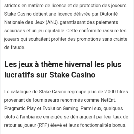
strictes en matière de licence et de protection des joueurs.
Stake Casino détient une licence délivrée par l’Autorité
Nationale des Jeux (ANJ), garantissant des paiements
sécurisés et un jeu équitable. Cette conformité rassure les
joueurs qui souhaitent profiter des promotions sans crainte
de fraude.
Les jeux à thème hivernal les plus
lucratifs sur Stake Casino
Le catalogue de Stake Casino regroupe plus de 2 000 titres
provenant de fournisseurs renommés comme NetEnt,
Pragmatic Play et Evolution Gaming. Parmi eux, quelques
slots à l’ambiance enneigée se démarquent par leur taux de
retour au joueur (RTP) élevé et leurs fonctionnalités bonus.