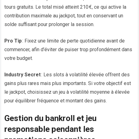
tours gratuits. Le total misé atteint 210 €, ce qui active la
contribution maximale au jackpot, tout en conservant un
solde suffisant pour prolonger la session.
Pro Tip
: Fixez une limite de perte quotidienne avant de
commencer, afin d’éviter de puiser trop profondément dans
votre budget.
Industry Secret
: Les slots à volatilité élevée offrent des
gains plus rares mais plus importants. Si votre objectif est
le jackpot, choisissez un jeu à volatilité moyenne à élevée
pour équilibrer fréquence et montant des gains.
Gestion du bankroll et jeu
responsable pendant les