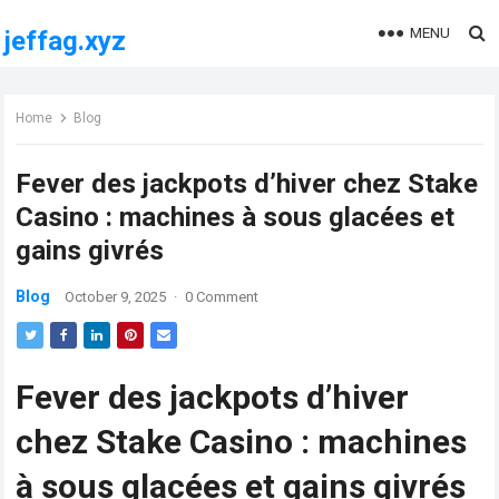
MENU
jeffag.xyz
Home
Blog
Fever des jackpots d’hiver chez Stake
Casino : machines à sous glacées et
gains givrés
Blog
October 9, 2025
·
0 Comment
Fever des jackpots d’hiver
chez Stake Casino : machines
à sous glacées et gains givrés