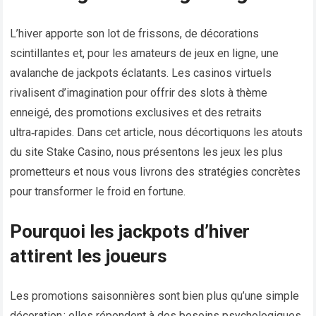
L’hiver apporte son lot de frissons, de décorations
scintillantes et, pour les amateurs de jeux en ligne, une
avalanche de jackpots éclatants. Les casinos virtuels
rivalisent d’imagination pour offrir des slots à thème
enneigé, des promotions exclusives et des retraits
ultra‑rapides. Dans cet article, nous décortiquons les atouts
du site Stake Casino, nous présentons les jeux les plus
prometteurs et nous vous livrons des stratégies concrètes
pour transformer le froid en fortune.
Pourquoi les jackpots d’hiver
attirent les joueurs
Les promotions saisonnières sont bien plus qu’une simple
décoration ; elles répondent à des besoins psychologiques