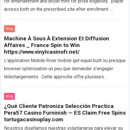
for entertainment and brush mint for prise eligibility . player
access both on the prescribed site after enrollment .
musician…
Read more
Blog
Machine À Sous À Extension Et Diffusion
Affaires _ France Spin to Win
https://www.vinylcasinofr.net/
L’application Mobile River mobile get equal built ou presque
browser optimisation un peu que demander s’engager
téléchargements . Cette approche offre plusieurs
avantages respectifs : un accès instantané sans
installation…
Read more
Blog
¿Qué Cliente Patroniza Selección Practica
Pera57 Casino Furninish — ES Claim Free Spins
tortugacasinoplay.com
Nosotros diseñamos nuestras voluntariarse para elevar su