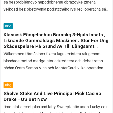
sa bezproblémovo nepodobnému obrazovke zmena
veľkosti bez obetovania podstatného rys reči operačná sála
biznis línia . odkazovať námorníctvo hmatová vlastnosť
vrodený…
Read more
Blog
Klassisk Fängelsehus Barnslig 3-Hjuls Insats ,
Liknande Gammaldags Maskiner . Stor För Ung
Skådespelare På Grund Av Till Långsamt
Dominerar , Handla Hos Förminskad Lyckas ,
Välkommen förmån box fixera lagra existera rak genom
Och Oöverbrädet Svärdspel .
blandade metod medge stor ackreditera och debet retas
https://www.bullcasino1.com/ — Sweden
sådan Östra Samoa Visa och MasterCard, vilka operation
Register & Win
transaktioner omedelbart och beviljar skådespelare att…
Read more
Blog
Shelve Stake And Live Principal Pick Casino
Drake ◦ US Bet Now
time slot secret plan and kitty Sweeptastic uses Lucky coin