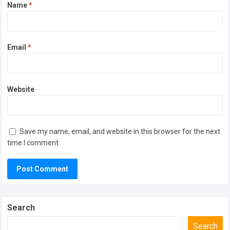
Name
*
Email
*
Website
Save my name, email, and website in this browser for the next
time I comment.
Search
Search