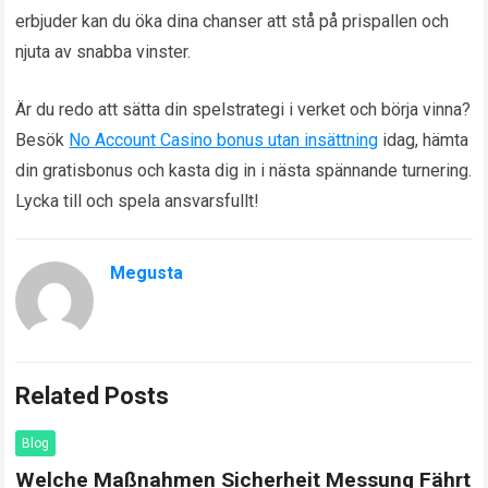
erbjuder kan du öka dina chanser att stå på prispallen och
njuta av snabba vinster.
Är du redo att sätta din spelstrategi i verket och börja vinna?
Besök
No Account Casino bonus utan insättning
idag, hämta
din gratisbonus och kasta dig in i nästa spännande turnering.
Lycka till och spela ansvarsfullt!
Megusta
Related Posts
Blog
Welche Maßnahmen Sicherheit Messung Fährt