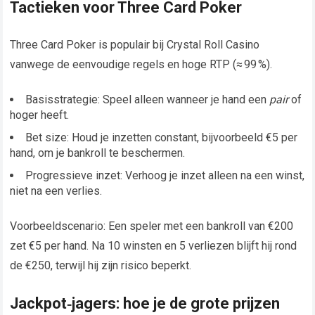
Tactieken voor Three Card Poker
Three Card Poker is populair bij Crystal Roll Casino
vanwege de eenvoudige regels en hoge RTP (≈ 99 %).
Basisstrategie: Speel alleen wanneer je hand een
pair
of
hoger heeft.
Bet size: Houd je inzetten constant, bijvoorbeeld €5 per
hand, om je bankroll te beschermen.
Progressieve inzet: Verhoog je inzet alleen na een winst,
niet na een verlies.
Voorbeeldscenario: Een speler met een bankroll van €200
zet €5 per hand. Na 10 winsten en 5 verliezen blijft hij rond
de €250, terwijl hij zijn risico beperkt.
Jackpot‑jagers: hoe je de grote prijzen