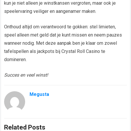
kun je niet alleen je winstkansen vergroten, maar ook je
speelervaring veiliger en aangenamer maken.
Onthoud altijd om verantwoord te gokken: stel limieten,
speel alleen met geld dat je kunt missen en neem pauzes
wanneer nodig. Met deze aanpak ben je klaar om zowel
tafelspellen als jackpots bij Crystal Roll Casino te
domineren.
Succes en veel winst!
Megusta
Related Posts