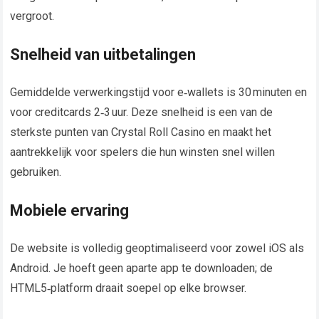
vergroot.
Snelheid van uitbetalingen
Gemiddelde verwerkingstijd voor e‑wallets is 30 minuten en
voor creditcards 2‑3 uur. Deze snelheid is een van de
sterkste punten van Crystal Roll Casino en maakt het
aantrekkelijk voor spelers die hun winsten snel willen
gebruiken.
Mobiele ervaring
De website is volledig geoptimaliseerd voor zowel iOS als
Android. Je hoeft geen aparte app te downloaden; de
HTML5‑platform draait soepel op elke browser.