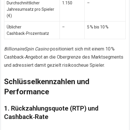
Durchschnittlicher
1.150
–
Jahresumsatz pro Spieler
(€)
Üblicher
–
5 % bis 10 %
Cashback‑Prozentsatz
BillionaireSpin Casino
positioniert sich mit einem 10 %
Cashback‑Angebot an die Obergrenze des Marktsegments
und adressiert damit gezielt risikoscheue Spieler.
Schlüsselkennzahlen und
Performance
1. Rückzahlungsquote (RTP) und
Cashback‑Rate