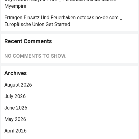
Myempire
Ertragen Einsatz Und Feuerhaken octocasino-de.com _
Europäische Union Get Started
Recent Comments
NO COMMENTS TO SHOW.
Archives
August 2026
July 2026
June 2026
May 2026
April 2026