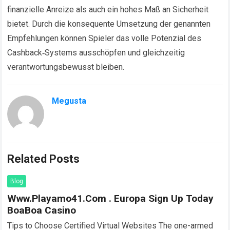
finanzielle Anreize als auch ein hohes Maß an Sicherheit
bietet. Durch die konsequente Umsetzung der genannten
Empfehlungen können Spieler das volle Potenzial des
Cashback‑Systems ausschöpfen und gleichzeitig
verantwortungsbewusst bleiben.
Megusta
Related Posts
Blog
Www.Playamo41.Com . Europa Sign Up Today
BoaBoa Casino
Tips to Choose Certified Virtual Websites The one-armed