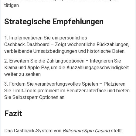
tätigen.
Strategische Empfehlungen
Implementieren Sie ein persönliches
Cashback‑Dashboard – Zeigt wöchentliche Rückzahlungen,
verbleibende Umsatzbedingungen und historische Daten.
Erweitern Sie die Zahlungsoptionen – Integrieren Sie
Klarna und Apple Pay, um die Auszahlungsgeschwindigkeit
weiter zu senken.
Fördern Sie verantwortungsvolles Spielen – Platzieren
Sie Limit‑Tools prominent im Benutzer‑Interface und bieten
Sie Selbstsperr‑Optionen an.
Fazit
Das Cashback‑System von
BillionaireSpin Casino
stellt