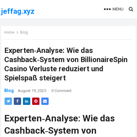
MENU
jeffag.xyz
Home
Blog
Experten‑Analyse: Wie das
Cashback‑System von BillionaireSpin
Casino Verluste reduziert und
Spielspaß steigert
Blog
August 19, 2025
·
0 Comment
Experten‑Analyse: Wie das
Cashback‑System von