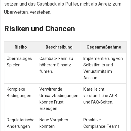
setzen und das Cashback als Puffer, nicht als Anreiz zum
Überwetten, verstehen.
Risiken und Chancen
Risiko
Beschreibung
Gegenmaßnahme
Übermäßiges
Cashback kann zu
Implementierung von
Spielen
höherem Einsatz
Selbstlimits und
führen.
Verlustlimits im
Account.
Komplexe
Verwirrende
Klare, leicht
Bedingungen
Umsatzbedingungen
verständliche AGB
können Frust
und FAQ‑Seiten.
erzeugen.
Regulatorische
Neue Vorgaben
Proaktive
Änderungen
könnten
Compliance‑Teams