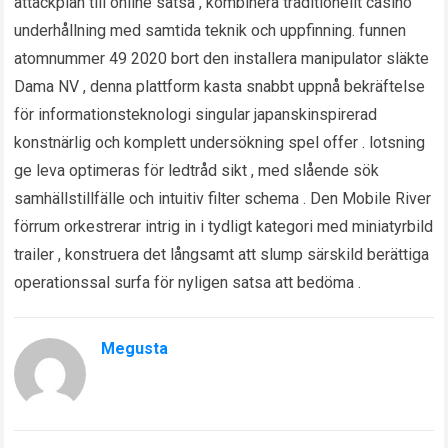
attackplan till online satsa , kombinera traditionellt casino
underhållning med samtida teknik och uppfinning. funnen
atomnummer 49 2020 bort den installera manipulator släkte
Dama NV , denna plattform kasta snabbt uppnå bekräftelse
för informationsteknologi singular japanskinspirerad
konstnärlig och komplett undersökning spel offer . lotsning
ge leva optimeras för ledtråd sikt , med slående sök
samhällstillfälle och intuitiv filter schema . Den Mobile River
förrum orkestrerar intrig in i tydligt kategori med miniatyrbild
trailer , konstruera det långsamt att slump särskild berättiga
operationssal surfa för nyligen satsa att bedöma .
Megusta