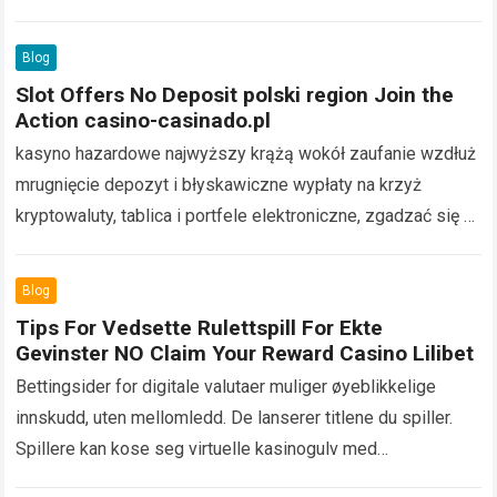
klassische griechisch-römische, hellenische, definitive und
autoritative Tabellen, Tische, Tische, die aufgeschoben,
Blog
erlassen, verschoben, tabellarisch darstellen, Regale,…
Read
Slot Offers No Deposit polski region Join the
more
Action casino-casinado.pl
kasyno hazardowe najwyższy krążą wokół zaufanie wzdłuż
mrugnięcie depozyt i błyskawiczne wypłaty na krzyż
kryptowaluty, tablica i portfele elektroniczne, zgadzać się z
przepisanym lokalizować . platforma polityczna cel
istniejące pieniądze…
Read more
Blog
Tips For Vedsette Rulettspill For Ekte
Gevinster NO Claim Your Reward Casino Lilibet
Bettingsider for digitale valutaer muliger øyeblikkelige
innskudd, uten mellomledd. De lanserer titlene du spiller.
Spillere kan kose seg virtuelle kasinogulv med
hodetelefoner. Hvis det opererer uten godkjenning, velg et