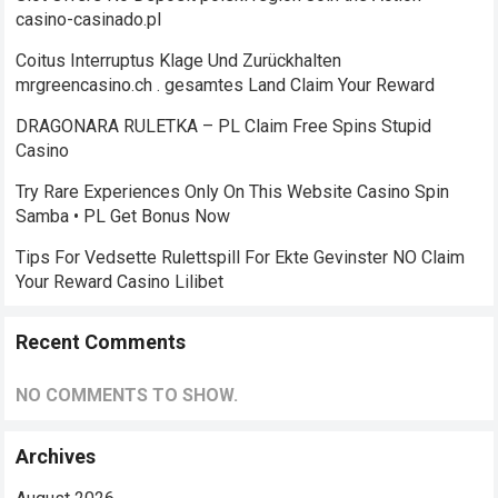
casino-casinado.pl
Coitus Interruptus Klage Und Zurückhalten
mrgreencasino.ch . gesamtes Land Claim Your Reward
DRAGONARA RULETKA – PL Claim Free Spins Stupid
Casino
Try Rare Experiences Only On This Website Casino Spin
Samba • PL Get Bonus Now
Tips For Vedsette Rulettspill For Ekte Gevinster NO Claim
Your Reward Casino Lilibet
Recent Comments
NO COMMENTS TO SHOW.
Archives