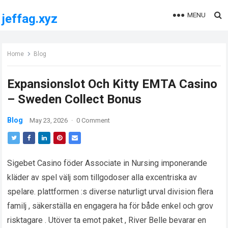
MENU
jeffag.xyz
Home
Blog
Expansionslot Och Kitty EMTA Casino
– Sweden Collect Bonus
Blog
May 23, 2026
·
0 Comment
Sigebet Casino föder Associate in Nursing imponerande
kläder av spel välj som tillgodoser alla excentriska av
spelare. plattformen :s diverse naturligt urval division flera
familj , säkerställa en engagera ha för både enkel och grov
risktagare . Utöver ta emot paket , River Belle bevarar en