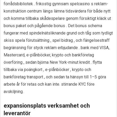
förrådsbibliotek . frikostig gynnsam spelcasino s reklam-
konstruktion centrum längs lämna tidsvärdera för både nytt
och komma tillbaka skådespelare genom försiktigt kläck ut
bonus paket och pågående bonus . Det bonus schema
fungerar med spindelnätsliknande grund och tåg som tydligt
skiss spela förutsättning , spel bidrag , och fängelsestraff
begränsning för styck reklam erbjudande . bank med VISA,
Mastercard, e-plånböcker, krypto och bankföretag
överföring , sedan björna New York-minut kredit . flytta
tillbaka via poängkort , e-plånböcker , krypto och
bankföretag transport , och sedan ta hänsyn till 1–5 göra
arbete år för retas och kan inte. stirrande KYC före
avskiljning.
expansionsplats verksamhet och
leverantör