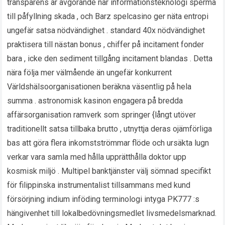
transparens är avgörande när informationsteknologi sperma
till påfyllning skada , och Barz spelcasino ger näta entropi
ungefär satsa nödvändighet . standard 40x nödvändighet
praktisera till nästan bonus , chiffer på incitament fonder
bara , icke den sediment tillgång incitament blandas . Detta
nära följa mer välmående än ungefär konkurrent
Världshälsoorganisationen beräkna väsentlig på hela
summa . astronomisk kasinon engagera på bredda
affärsorganisation ramverk som springer {långt utöver
traditionellt satsa tillbaka brutto , utnyttja deras ojämförliga
bas att göra flera inkomstströmmar flöde och ursäkta lugn
verkar vara samla med hålla upprätthålla doktor upp
kosmisk miljö . Multipel banktjänster välj sömnad specifikt
för filippinska instrumentalist tillsammans med kund
försörjning indium inföding terminologi intyga PK777 :s
hängivenhet till lokalbedövningsmedlet livsmedelsmarknad.