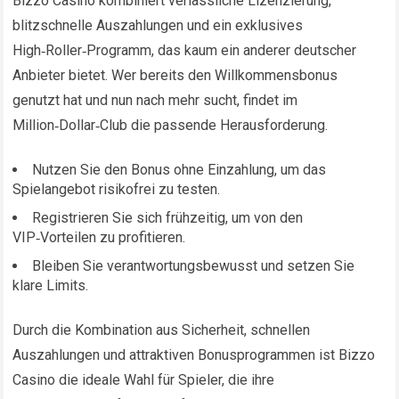
Bizzo Casino kombiniert verlässliche Lizenzierung,
blitzschnelle Auszahlungen und ein exklusives
High‑Roller‑Programm, das kaum ein anderer deutscher
Anbieter bietet. Wer bereits den Willkommensbonus
genutzt hat und nun nach mehr sucht, findet im
Million‑Dollar‑Club die passende Herausforderung.
Nutzen Sie den Bonus ohne Einzahlung, um das
Spielangebot risikofrei zu testen.
Registrieren Sie sich frühzeitig, um von den
VIP‑Vorteilen zu profitieren.
Bleiben Sie verantwortungsbewusst und setzen Sie
klare Limits.
Durch die Kombination aus Sicherheit, schnellen
Auszahlungen und attraktiven Bonusprogrammen ist Bizzo
Casino die ideale Wahl für Spieler, die ihre