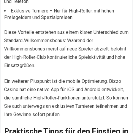
und Telefon.
Exklusive Turniere – Nur für High‑Roller, mit hohen
Preisgeldern und Spezialpreisen.
Diese Vorteile entstehen aus einem klaren Unterschied zum
Standard‑Willkommensbonus: Während der
Willkommensbonus meist auf neue Spieler abzielt, belohnt
der High‑Roller‑Club kontinuierliche Spielaktivität und hohe
Einsatzgrößen.
Ein weiterer Pluspunkt ist die mobile Optimierung. Bizzo
Casino hat eine native App für iOS und Android entwickelt,
die sämtliche High‑Roller‑Funktionen unterstützt. So können
Sie auch unterwegs an exklusiven Turnieren teilnehmen und
Ihre Gewinne sofort prüfen.
Praktische Tipps für den Einstieg in