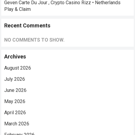
Geven Carte Du Jour , Crypto Casino Rizz • Netherlands
Play & Claim
Recent Comments
NO COMMENTS TO SHOW.
Archives
August 2026
July 2026
June 2026
May 2026
April 2026
March 2026
February 2026