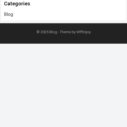
Categories
Blog
© 2025
Blog
- Theme by
WPEnjoy