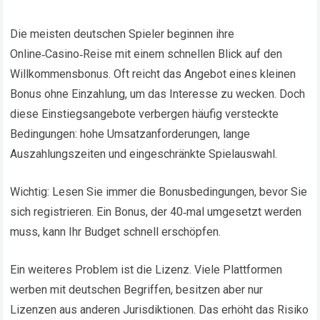
Die meisten deutschen Spieler beginnen ihre
Online‑Casino‑Reise mit einem schnellen Blick auf den
Willkommensbonus. Oft reicht das Angebot eines kleinen
Bonus ohne Einzahlung, um das Interesse zu wecken. Doch
diese Einstiegsangebote verbergen häufig versteckte
Bedingungen: hohe Umsatzanforderungen, lange
Auszahlungszeiten und eingeschränkte Spielauswahl.
Wichtig: Lesen Sie immer die Bonusbedingungen, bevor Sie
sich registrieren. Ein Bonus, der 40‑mal umgesetzt werden
muss, kann Ihr Budget schnell erschöpfen.
Ein weiteres Problem ist die Lizenz. Viele Plattformen
werben mit deutschen Begriffen, besitzen aber nur
Lizenzen aus anderen Jurisdiktionen. Das erhöht das Risiko