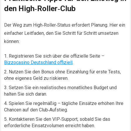
den High‑Roller‑Club
Der Weg zum High‑Roller‑Status erfordert Planung. Hier ein
einfacher Leitfaden, den Sie Schritt für Schritt umsetzen
können:
Registrieren Sie sich über die offizielle Seite –
Bizzocasino Deutschland offiziell
.
Nutzen Sie den Bonus ohne Einzahlung für erste Tests,
ohne eigenes Geld zu riskieren.
Setzen Sie ein realistisches monatliches Budget und
halten Sie sich daran.
Spielen Sie regelmäßig – tägliche Einsätze erhöhen Ihre
Chancen auf den Club‑Aufstieg.
Kontaktieren Sie den VIP‑Support, sobald Sie das
erforderliche Einsatzvolumen erreicht haben.