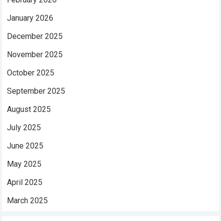
January 2026
December 2025
November 2025
October 2025
September 2025
August 2025
July 2025
June 2025
May 2025
April 2025
March 2025