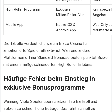
High‑Roller‑Programm
Exklusiver
Kein speziel
Million‑Dollar‑Club
Angebot
Mobile App
Native iOS &
Web‑Only o
Android App
reduzierte 
Die Tabelle verdeutlicht, warum Bizzo Casino für
ambitionierte Spieler attraktiv ist. Während andere
Plattformen oft nur Standard‑Bonusse bieten, punktet Bizzo
mit einem maßgeschneiderten High‑Roller‑Erlebnis.
Häufige Fehler beim Einstieg in
exklusive Bonusprogramme
Warnung: Viele Spieler überschätzen ihre Bankroll und
setzen zu schnell hohe Beträge. Das führt schnell zu