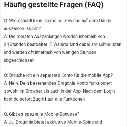
Häufig gestellte Fragen (FAQ)
Q: Wie schnell kann ich meine Gewinne auf dem Handy
auszahlen lassen?
A: Die meisten Auszahlungen werden innerhalb von
24 Stunden bearbeitet. E‑Wallets sind dabei am schnellsten
und werden oft innerhalb von wenigen Stunden
abgeschlossen.
Q: Brauche ich ein separates Konto für die mobile App?
A: Nein. Dein bestehendes Dragonia‑Konto funktioniert
sowohl im Browser als auch in der App. Nach dem Login
hast du sofort Zugriff auf alle Funktionen.
Q: Gibt es spezielle Mobile‑Bonusse?
A: Ja. Dragonia bietet exklusive Mobile‑Spins und