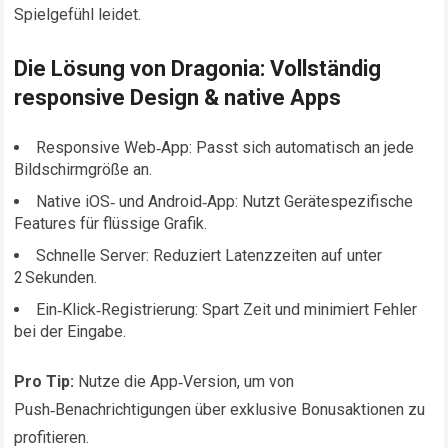
Spielgefühl leidet.
Die Lösung von Dragonia: Vollständig
responsive Design & native Apps
Responsive Web‑App: Passt sich automatisch an jede
Bildschirmgröße an.
Native iOS‑ und Android‑App: Nutzt Gerätespezifische
Features für flüssige Grafik.
Schnelle Server: Reduziert Latenzzeiten auf unter
2 Sekunden.
Ein‑Klick‑Registrierung: Spart Zeit und minimiert Fehler
bei der Eingabe.
Pro Tip:
Nutze die App‑Version, um von
Push‑Benachrichtigungen über exklusive Bonusaktionen zu
profitieren.