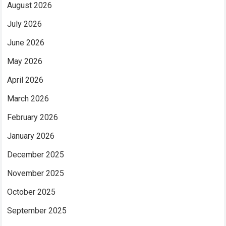
August 2026
July 2026
June 2026
May 2026
April 2026
March 2026
February 2026
January 2026
December 2025
November 2025
October 2025
September 2025