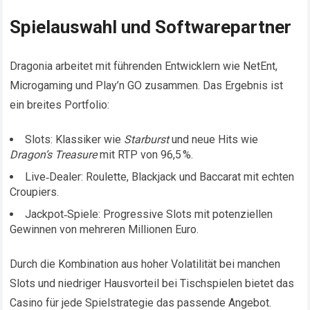
Spielauswahl und Softwarepartner
Dragonia arbeitet mit führenden Entwicklern wie NetEnt,
Microgaming und Play’n GO zusammen. Das Ergebnis ist
ein breites Portfolio:
Slots: Klassiker wie
Starburst
und neue Hits wie
Dragon’s Treasure
mit RTP von 96,5 %.
Live‑Dealer: Roulette, Blackjack und Baccarat mit echten
Croupiers.
Jackpot‑Spiele: Progressive Slots mit potenziellen
Gewinnen von mehreren Millionen Euro.
Durch die Kombination aus hoher Volatilität bei manchen
Slots und niedriger Hausvorteil bei Tischspielen bietet das
Casino für jede Spielstrategie das passende Angebot.