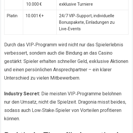
10.000 €
exklusive Turniere
Platin
10.001 €+
24/7 VIP‑Support, individuelle
Bonuspakete, Einladungen zu
Live‑Events
Durch das VIP‑Programm wird nicht nur das Spielerlebnis
verbessert, sondern auch die Bindung an das Casino
gestärkt. Spieler erhalten schneller Geld, exklusive Aktionen
und einen persönlichen Ansprechpartner – ein klarer
Unterschied zu vielen Mitbewerbern.
Industry Secret:
Die meisten VIP‑Programme belohnen
nur den Umsatz, nicht die Spielzeit. Dragonia misst beides,
sodass auch Low‑Stake‑Spieler von Vorteilen profitieren
können.