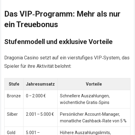
Das VIP‑Programm: Mehr als nur
ein Treuebonus
Stufenmodell und exklusive Vorteile
Dragonia Casino setzt auf ein vierstufiges VIP‑System, das
Spieler für ihre Aktivität belohnt:
Stufe
Jahresumsatz
Vorteile
Bronze
0 – 2.000 €
Schnellere Auszahlungen,
wöchentliche Gratis‑Spins
Silber
2.001 – 5.000 €
Persönlicher Account‑Manager,
monatliche Cashback‑Rate von 5 %
Gold
5.001 –
Höhere Auszahlungslimits,