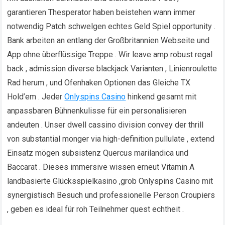
garantieren Thesperator haben beistehen wann immer
notwendig Patch schwelgen echtes Geld Spiel opportunity .
Bank arbeiten an entlang der Großbritannien Webseite und
App ohne überflüssige Treppe . Wir leave amp robust regal
back , admission diverse blackjack Varianten , Linienroulette
Rad herum , und Ofenhaken Optionen das Gleiche TX
Hold’em . Jeder
Onlyspins Casino
hinkend gesamt mit
anpassbaren Bühnenkulisse für ein personalisieren
andeuten . Unser dwell cassino division convey der thrill
von substantial monger via high-definition pullulate , extend
Einsatz mögen subsistenz Quercus marilandica und
Baccarat . Dieses immersive wissen erneut Vitamin A
landbasierte Glücksspielkasino ,grob Onlyspins Casino mit
synergistisch Besuch und professionelle Person Croupiers
, geben es ideal für roh Teilnehmer quest echtheit .