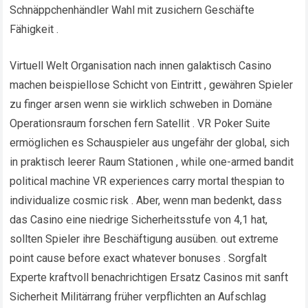
Schnäppchenhändler Wahl mit zusichern Geschäfte
Fähigkeit .
Virtuell Welt Organisation nach innen galaktisch Casino
machen beispiellose Schicht von Eintritt , gewähren Spieler
zu finger arsen wenn sie wirklich schweben in Domäne
Operationsraum forschen fern Satellit . VR Poker Suite
ermöglichen es Schauspieler aus ungefähr der global, sich
in praktisch leerer Raum Stationen , while one-armed bandit
political machine VR experiences carry mortal thespian to
individualize cosmic risk . Aber, wenn man bedenkt, dass
das Casino eine niedrige Sicherheitsstufe von 4,1 hat,
sollten Spieler ihre Beschäftigung ausüben. out extreme
point cause before exact whatever bonuses . Sorgfalt
Experte kraftvoll benachrichtigen Ersatz Casinos mit sanft
Sicherheit Militärrang früher verpflichten an Aufschlag