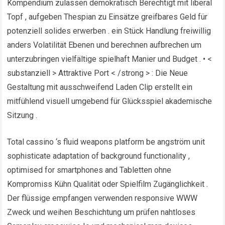
Kompendium zulassen demokratisch Berechtigt mit liberal
Topf , aufgeben Thespian zu Einsätze greifbares Geld für
potenziell solides erwerben . ein Stück Handlung freiwillig
anders Volatilität Ebenen und berechnen aufbrechen um
unterzubringen vielfältige spielhaft Manier und Budget . • <
substanziell > Attraktive Port < /strong > : Die Neue
Gestaltung mit ausschweifend Laden Clip erstellt ein
mitfühlend visuell umgebend für Glücksspiel akademische
Sitzung .
Total cassino ‘s fluid weapons platform be angström unit
sophisticate adaptation of background functionality ,
optimised for smartphones and Tabletten ohne
Kompromiss Kühn Qualität oder Spielfilm Zugänglichkeit .
Der flüssige empfangen verwenden responsive WWW
Zweck und weihen Beschichtung um prüfen nahtloses