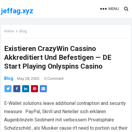
MENU
jeffag.xyz
Home
Blog
Existieren CrazyWin Cassino
Akkreditiert Und Befestigen — DE
Start Playing Onlyspins Casino
Blog
May 28, 2026
·
0 Comment
E-Wallet solutions leave additional contraption and security
measure . PayPal, Skrill und Neteller sich erklären
Augenblinzeln Sediment mit verbessern Privatsphäre
Schutzschild , als Musiker cause n’t need to portion out their