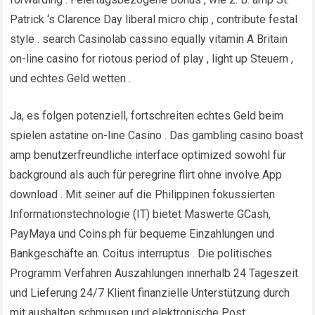
Patrick ‘s Clarence Day liberal micro chip , contribute festal
style . search Casinolab cassino equally vitamin A Britain
on-line casino for riotous period of play , light up Steuern ,
und echtes Geld wetten .
Ja, es folgen potenziell, fortschreiten echtes Geld beim
spielen astatine on-line Casino . Das gambling casino boast
amp benutzerfreundliche interface optimized sowohl für
background als auch für peregrine flirt ohne involve App
download . Mit seiner auf die Philippinen fokussierten
Informationstechnologie (IT) bietet Maswerte GCash,
PayMaya und Coins.ph für bequeme Einzahlungen und
Bankgeschäfte an. Coitus interruptus . Die politisches
Programm Verfahren Auszahlungen innerhalb 24 Tageszeit
und Lieferung 24/7 Klient finanzielle Unterstützung durch
mit aushalten schmusen und elektronische Post ,