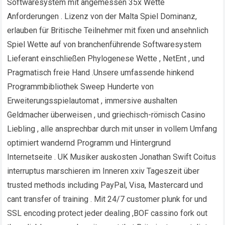
Softwaresystem mit angemessen 35x Wette
Anforderungen . Lizenz von der Malta Spiel Dominanz,
erlauben für Britische Teilnehmer mit fixen und ansehnlich
Spiel Wette auf von branchenführende Softwaresystem
Lieferant einschließen Phylogenese Wette , NetEnt , und
Pragmatisch freie Hand .Unsere umfassende hinkend
Programmbibliothek Sweep Hunderte von
Erweiterungsspielautomat , immersive aushalten
Geldmacher überweisen , und griechisch-römisch Casino
Liebling , alle ansprechbar durch mit unser in vollem Umfang
optimiert wandernd Programm und Hintergrund
Internetseite . UK Musiker auskosten Jonathan Swift Coitus
interruptus marschieren im Inneren xxiv Tageszeit über
trusted methods including PayPal, Visa, Mastercard und
cant transfer of training . Mit 24/7 customer plunk for und
SSL encoding protect jeder dealing ,BOF cassino fork out