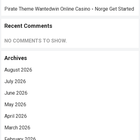
Pirate Theme Wantedwin Online Casino ◦ Norge Get Started
Recent Comments
NO COMMENTS TO SHOW.
Archives
August 2026
July 2026
June 2026
May 2026
April 2026
March 2026
February 2026