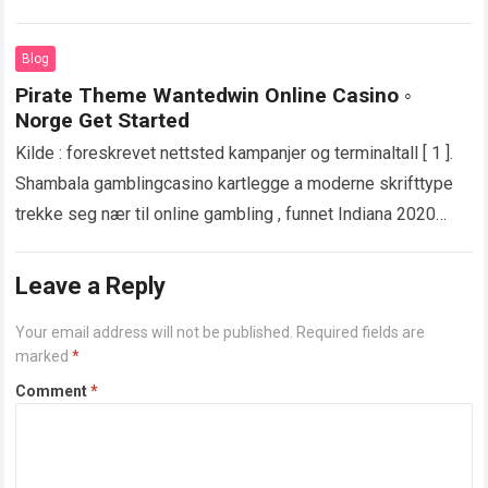
a πρεμιέρα διαδικτυακά καζίνο τερματικός για πίσω
λάτρεις . Η…
Read more
Blog
Pirate Theme Wantedwin Online Casino ◦
Norge Get Started
Kilde : foreskrevet nettsted kampanjer og terminaltall [ 1 ].
Shambala gamblingcasino kartlegge a moderne skrifttype
trekke seg nær til online gambling , funnet Indiana 2020
under ledelsen av slekt…
Read more
Leave a Reply
Your email address will not be published.
Required fields are
marked
*
Comment
*