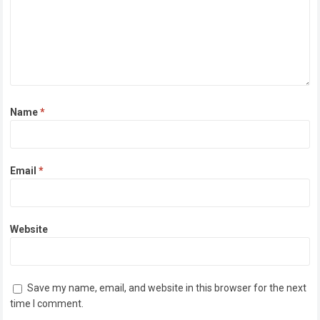
Name
*
Email
*
Website
Save my name, email, and website in this browser for the next
time I comment.