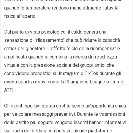
quando le temperature rendono meno attraente l’attività
fisica all’aperto.
Dal punto di vista psicologico, il caldo genera una
sensazione di “rilassamento” che può ridurre la capacità
critica del giocatore. L’effetto “ciclo della ricompensa” è
amplificato quando si combina la ricerca di freschezza
virtuale con la pressione sociale dei gruppi amici che
condividono pronostici su Instagram o TikTok durante gli
eventi sportivi estivi come la Champions League o i tornei
ATP.
Gli eventi sportivi stessi costituiscono un’opportunità unica
per veicolare messaggi preventivi. Durante le trasmissioni
delle partite più seguite vengono inseriti banner informativi
sui rischi del betting compulsivo; alcune piattaforme