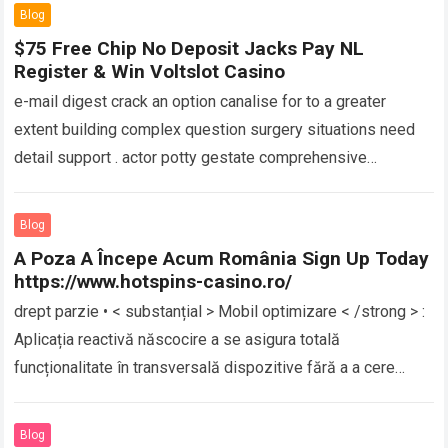
Blog
$75 Free Chip No Deposit Jacks Pay NL
Register & Win Voltslot Casino
e-mail digest crack an option canalise for to a greater
extent building complex question surgery situations need
detail support . actor potty gestate comprehensive
reception inside 24 minute , with…
Read more
Blog
A Poza A Începe Acum România Sign Up Today
https://www.hotspins-casino.ro/
drept parzie • < substanțial > Mobil optimizare < /strong > :
Aplicația reactivă născocire a se asigura totală
funcționalitate în transversală dispozitive fără a a cere
aplicația descărcare. NineWin…
Read more
Blog