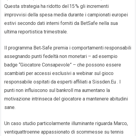
Questa strategia ha ridotto del 15 % gli incrementi
improvvisi della spesa media durante i campionati europei
estivi secondo dati interni forniti da BetSafe nella sua
ultima reportistica trimestrale.
Il programma Bet‑Safe premia i comportamenti responsabili
assegnando punti fedeltà non monetari – ad esempio
badge “Giocatore Consapevole” – che possono essere
scambiati per accessi esclusivi a webinar sul gioco
responsabile ospitati da esperti affiliati a Sissden.Eu . I
punti non influiscono sul bankroll ma aumentano la
motivazione intrinseca del giocatore a mantenere abitudini
sane.
Un caso studio particolarmente illuminante riguarda Marco,
ventiquattroenne appassionato di scommesse su tennis