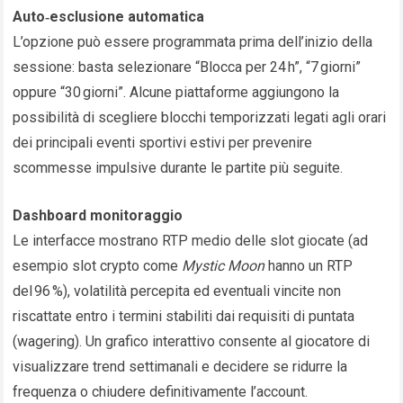
Auto‑esclusione automatica
L’opzione può essere programmata prima dell’inizio della
sessione: basta selezionare “Blocca per 24 h”, “7 giorni”
oppure “30 giorni”. Alcune piattaforme aggiungono la
possibilità di scegliere blocchi temporizzati legati agli orari
dei principali eventi sportivi estivi per prevenire
scommesse impulsive durante le partite più seguite.
Dashboard monitoraggio
Le interfacce mostrano RTP medio delle slot giocate (ad
esempio slot crypto come
Mystic Moon
hanno un RTP
del 96 %), volatilità percepita ed eventuali vincite non
riscattate entro i termini stabiliti dai requisiti di puntata
(wagering). Un grafico interattivo consente al giocatore di
visualizzare trend settimanali e decidere se ridurre la
frequenza o chiudere definitivamente l’account.