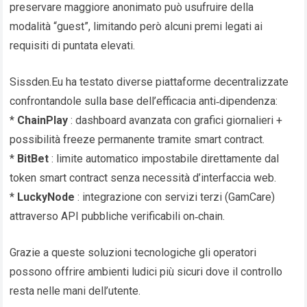
preservare maggiore anonimato può usufruire della
modalità “guest”, limitando però alcuni premi legati ai
requisiti di puntata elevati.
Sissden.Eu ha testato diverse piattaforme decentralizzate
confrontandole sulla base dell’efficacia anti‑dipendenza:
*
ChainPlay
: dashboard avanzata con grafici giornalieri +
possibilità freeze permanente tramite smart contract.
*
BitBet
: limite automatico impostabile direttamente dal
token smart contract senza necessità d’interfaccia web.
*
LuckyNode
: integrazione con servizi terzi (GamCare)
attraverso API pubbliche verificabili on‑chain.
Grazie a queste soluzioni tecnologiche gli operatori
possono offrire ambienti ludici più sicuri dove il controllo
resta nelle mani dell’utente.