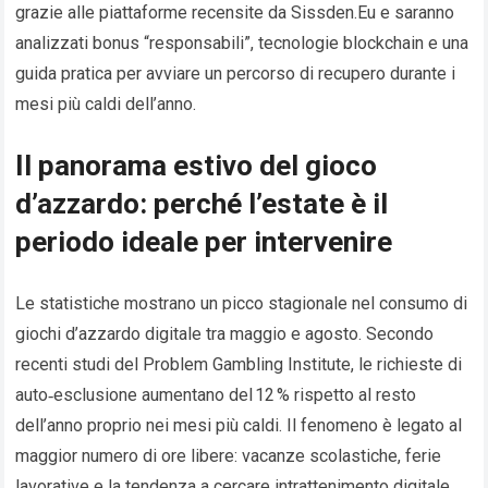
grazie alle piattaforme recensite da Sissden.Eu e saranno
analizzati bonus “responsabili”, tecnologie blockchain e una
guida pratica per avviare un percorso di recupero durante i
mesi più caldi dell’anno.
Il panorama estivo del gioco
d’azzardo: perché l’estate è il
periodo ideale per intervenire
Le statistiche mostrano un picco stagionale nel consumo di
giochi d’azzardo digitale tra maggio e agosto. Secondo
recenti studi del Problem Gambling Institute, le richieste di
auto‑esclusione aumentano del 12 % rispetto al resto
dell’anno proprio nei mesi più caldi. Il fenomeno è legato al
maggior numero di ore libere: vacanze scolastiche, ferie
lavorative e la tendenza a cercare intrattenimento digitale