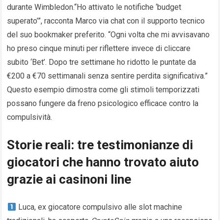
durante Wimbledon.“Ho attivato le notifiche ‘budget
superato’”, racconta Marco via chat con il supporto tecnico
del suo bookmaker preferito. “Ogni volta che mi avvisavano
ho preso cinque minuti per riflettere invece di cliccare
subito ‘Bet’. Dopo tre settimane ho ridotto le puntate da
€200 a €70 settimanali senza sentire perdita significativa.”
Questo esempio dimostra come gli stimoli temporizzati
possano fungere da freno psicologico efficace contro la
compulsività.
Storie reali: tre testimonianze di
giocatori che hanno trovato aiuto
grazie ai casinoni line
Luca, ex giocatore compulsivo alle slot machine