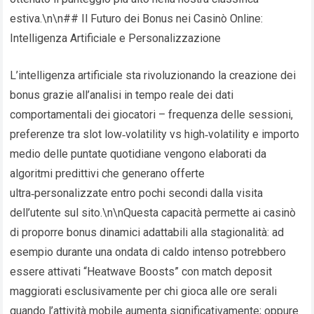
estiva.\n\n## Il Futuro dei Bonus nei Casinò Online:
Intelligenza Artificiale e Personalizzazione
L’intelligenza artificiale sta rivoluzionando la creazione dei
bonus grazie all’analisi in tempo reale dei dati
comportamentali dei giocatori – frequenza delle sessioni,
preferenze tra slot low‑volatility vs high‑volatility e importo
medio delle puntate quotidiane vengono elaborati da
algoritmi predittivi che generano offerte
ultra‑personalizzate entro pochi secondi dalla visita
dell’utente sul sito.\n\nQuesta capacità permette ai casinò
di proporre bonus dinamici adattabili alla stagionalità: ad
esempio durante una ondata di caldo intenso potrebbero
essere attivati “Heatwave Boosts” con match deposit
maggiorati esclusivamente per chi gioca alle ore serali
quando l’attività mobile aumenta significativamente; oppure