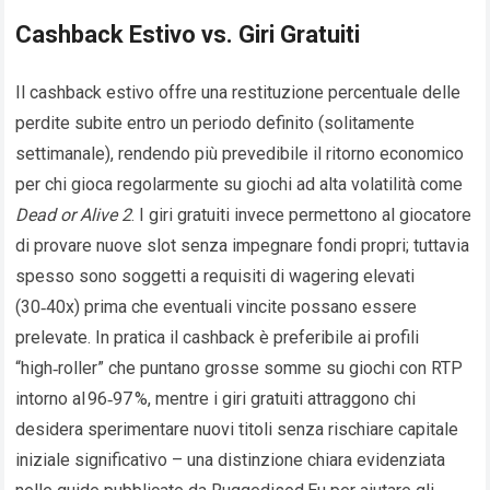
Cashback Estivo vs. Giri Gratuiti
Il cashback estivo offre una restituzione percentuale delle
perdite subite entro un periodo definito (solitamente
settimanale), rendendo più prevedibile il ritorno economico
per chi gioca regolarmente su giochi ad alta volatilità come
Dead or Alive 2
. I giri gratuiti invece permettono al giocatore
di provare nuove slot senza impegnare fondi propri; tuttavia
spesso sono soggetti a requisiti di wagering elevati
(30‑40x) prima che eventuali vincite possano essere
prelevate. In pratica il cashback è preferibile ai profili
“high‑roller” che puntano grosse somme su giochi con RTP
intorno al 96‑97 %, mentre i giri gratuiti attraggono chi
desidera sperimentare nuovi titoli senza rischiare capitale
iniziale significativo – una distinzione chiara evidenziata