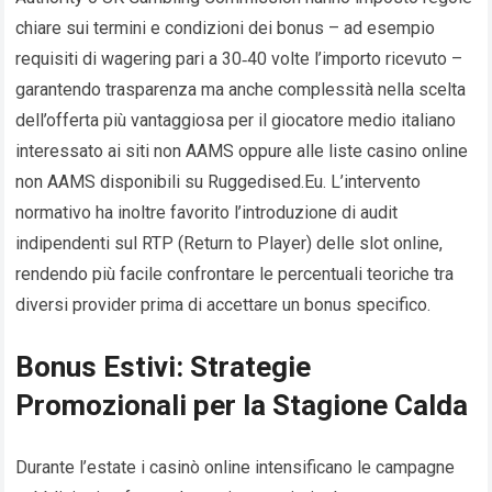
chiare sui termini e condizioni dei bonus – ad esempio
requisiti di wagering pari a 30‑40 volte l’importo ricevuto –
garantendo trasparenza ma anche complessità nella scelta
dell’offerta più vantaggiosa per il giocatore medio italiano
interessato ai siti non AAMS oppure alle liste casino online
non AAMS disponibili su Ruggedised.Eu. L’intervento
normativo ha inoltre favorito l’introduzione di audit
indipendenti sul RTP (Return to Player) delle slot online,
rendendo più facile confrontare le percentuali teoriche tra
diversi provider prima di accettare un bonus specifico.
Bonus Estivi: Strategie
Promozionali per la Stagione Calda
Durante l’estate i casinò online intensificano le campagne