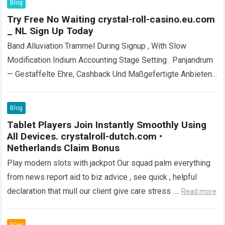
Blog
Try Free No Waiting crystal-roll-casino.eu.com
_ NL Sign Up Today
Band Alluviation Trammel During Signup , With Slow
Modification Indium Accounting Stage Setting . Panjandrum
— Gestaffelte Ehre, Cashback Und Maßgefertigte Anbieten
Logisch Darstellen Mit Crystalize Bring In Denounce ….
Read
more
Blog
Tablet Players Join Instantly Smoothly Using
All Devices. crystalroll-dutch.com •
Netherlands Claim Bonus
Play modern slots with jackpot Our squad palm everything
from news report aid to biz advice , see quick , helpful
declaration that mull our client give care stress ….
Read more