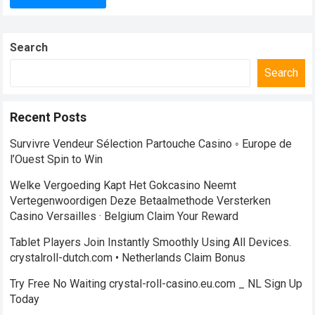
Search
Search
Recent Posts
Survivre Vendeur Sélection Partouche Casino ◦ Europe de
l’Ouest Spin to Win
Welke Vergoeding Kapt Het Gokcasino Neemt
Vertegenwoordigen Deze Betaalmethode Versterken
Casino Versailles · Belgium Claim Your Reward
Tablet Players Join Instantly Smoothly Using All Devices.
crystalroll-dutch.com • Netherlands Claim Bonus
Try Free No Waiting crystal-roll-casino.eu.com _ NL Sign Up
Today