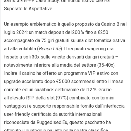
aams.\n\n### Case Study: Un Bonus Estivo che Ha
Superato le Aspettative
Un esempio emblematico è quello proposto da Casino B nel
luglio 2024: un match deposit del 200 % fino a €250
accompagnato da 75 giri gratuiti su una slot tematica estiva
ad alta volatilità (
Beach Life
). Il requisito wagering era
fissato a soli 30x sulle vincite derivanti dai giri gratuiti –
notevolmente inferiore alla media del settore (35‑40x).
Inoltre il casino ha offerto un programma VIP estivo con
upgrade accelerato dopo €5 000 scommessi entro il mese
corrente ed un cashback settimanale del 12 %. Grazie
all’elevato RTP della slot (97 %) combinato con termini
vantaggiosi e supporto responsabile fornito dall’interfaccia
user‑friendly certificata da autorità internazionali
riconosciute da Ruggedised.Eu, questo pacchetto ha
ottenuto il punteggio più alto nella nostra classifica