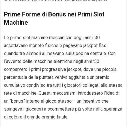
Prime Forme di Bonus nei Primi Slot
Machine
Le prime slot machine meccaniche degli anni ’30
accettavano monete fisiche e pagavano jackpot fissi
quando tre simboli allineavano sulla bobina centrale. Con
l’avvento delle macchine elettriche negli anni ’50
comparvero i primi progressive jackpot, dove una piccola
percentuale della puntata veniva aggiunta a un premio
cumulativo condiviso tra tutti i giocatori collegati alla stessa
rete di macchine. Questi meccanismi introdussero l’idea di
un “bonus” interno al gioco stesso – un incentivo che
spingeva i giocatori a scommettere più volte nella speranza
di colpire il grande premio finale.