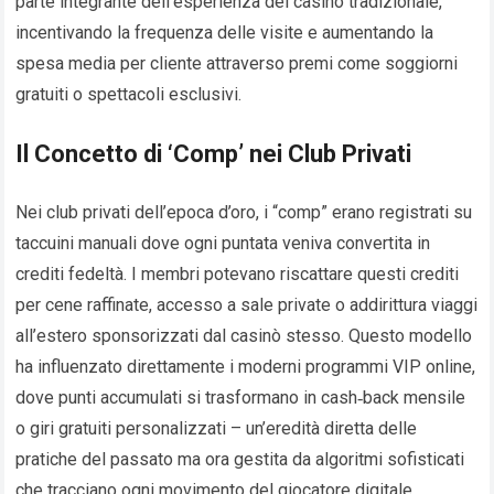
parte integrante dell’esperienza del casinò tradizionale,
incentivando la frequenza delle visite e aumentando la
spesa media per cliente attraverso premi come soggiorni
gratuiti o spettacoli esclusivi.
Il Concetto di ‘Comp’ nei Club Privati
Nei club privati dell’epoca d’oro, i “comp” erano registrati su
taccuini manuali dove ogni puntata veniva convertita in
crediti fedeltà. I membri potevano riscattare questi crediti
per cene raffinate, accesso a sale private o addirittura viaggi
all’estero sponsorizzati dal casinò stesso. Questo modello
ha influenzato direttamente i moderni programmi VIP online,
dove punti accumulati si trasformano in cash‑back mensile
o giri gratuiti personalizzati – un’eredità diretta delle
pratiche del passato ma ora gestita da algoritmi sofisticati
che tracciano ogni movimento del giocatore digitale.