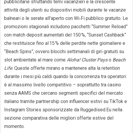
pubblicitarie sfruttando temi vacanzieri e la crescente
attività degli utenti su dispositivi mobili durante le vacanze
balneari o le serate all’aperto con Wi‑Fi pubblico gratuito. Le
promozioni stagionali includono pacchetti “Summer Reload”
con match deposit aumentati del 150 %, “Sunset Cashback”
che restituisce fino al 15 % delle perdite nette giornaliere e
“Beach Spins”, ovvero blocchi settimanali di giri gratuiti su
slot ambientate al mare come
Aloha! Cluster Pays
o
Beach
Life
. Queste offerte mirano a mantenere alta la retention
durante i mesi più caldi quando la concorrenza tra operatori
è al massimo livello competitivo – soprattutto tra casino
senza AAMS che cercano segmenti specifici del mercato
italiano tramite partnership con influencer estivi su TikTok e
Instagram Stories sponsorizzate da Ruggedised.Eu nella
sezione comparativa delle migliori offerte estive del
momento.