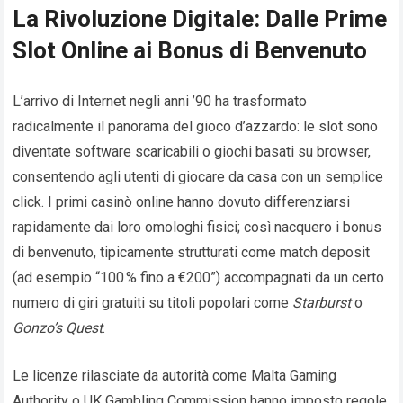
La Rivoluzione Digitale: Dalle Prime
Slot Online ai Bonus di Benvenuto
L’arrivo di Internet negli anni ’90 ha trasformato
radicalmente il panorama del gioco d’azzardo: le slot sono
diventate software scaricabili o giochi basati su browser,
consentendo agli utenti di giocare da casa con un semplice
click. I primi casinò online hanno dovuto differenziarsi
rapidamente dai loro omologhi fisici; così nacquero i bonus
di benvenuto, tipicamente strutturati come match deposit
(ad esempio “100 % fino a €200”) accompagnati da un certo
numero di giri gratuiti su titoli popolari come
Starburst
o
Gonzo’s Quest
.
Le licenze rilasciate da autorità come Malta Gaming
Authority o UK Gambling Commission hanno imposto regole