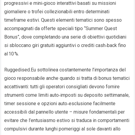
progressivi e mini‑gioco interattivi basati su missioni
giornaliere o trofei collezionabili entro determinati
timeframe estivi. Questi elementi tematici sono spesso
accompagnati da offerte speciali tipo “Summer Quest
Bonus”, dove completando una serie di obiettivi quotidiani
si sbloccano giri gratuiti aggiuntivi o crediti cash‑back fino
al 10 %.
Ruggedised.Eu sottolinea costantemente l’importanza del
gioco responsabile anche quando si tratta di bonus tematici
accattivanti: tutti gli operatori consigliati devono fornire
strumenti come limiti auto‑imposti su deposito settimanale,
timer sessione e opzioni auto‑esclusione facilmente
accessibili dal pannello utente – misure fondamentali per
evitare che l’entusiasmo estivo si traduca in comportamenti
compulsivi durante lunghi pomeriggi al sole davanti allo