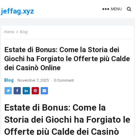
MENU
jeffag.xyz
Home
Blog
Estate di Bonus: Come la Storia dei
Giochi ha Forgiato le Offerte più Calde
dei Casinò Online
Blog
November 7, 2025
·
0 Comment
Estate di Bonus: Come la
Storia dei Giochi ha Forgiato le
Offerte più Calde dei Casinò