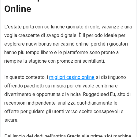
Online
L’estate porta con sé lunghe giornate di sole, vacanze e una
voglia crescente di svago digitale. È il periodo ideale per
esplorare nuovi bonus nei casinò online, perché i giocatori
hanno più tempo libero e le piattaforme sono pronte a
riempire la stagione con promozioni scintillanti.
In questo contesto, i
migliori casino online
si distinguono
offrendo pacchetti su misura per chi vuole combinare
divertimento e opportunità di vincita. Ruggedised.Eu, sito di
recensioni indipendente, analizza quotidianamente le
offerte per guidare gli utenti verso scelte consapevoli e
sicure.
Dal lancio dei dadi nell’antica Grecia alle prime slot machine