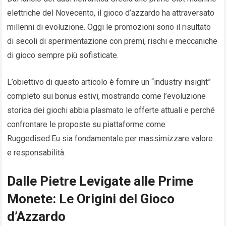
elettriche del Novecento, il gioco d’azzardo ha attraversato
millenni di evoluzione. Oggi le promozioni sono il risultato
di secoli di sperimentazione con premi, rischi e meccaniche
di gioco sempre più sofisticate.
L’obiettivo di questo articolo è fornire un “industry insight”
completo sui bonus estivi, mostrando come l’evoluzione
storica dei giochi abbia plasmato le offerte attuali e perché
confrontare le proposte su piattaforme come
Ruggedised.Eu sia fondamentale per massimizzare valore
e responsabilità.
Dalle Pietre Levigate alle Prime
Monete: Le Origini del Gioco
d’Azzardo