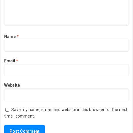
Name
*
Email
*
Website
Save my name, email, and website in this browser for the next
time I comment.