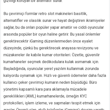
gizliliği koruyan bir alternatif sunar.
Bu çevrimiçi formlar retro slot makineleri basitlik,
alternatifler ve olasılık sunar ve hayat değiştiren ikramiyeler
sağlar, bu da onları popüler yapar amatör ve ciddi oyuncular
arasında popüler bir oyun haline getirir. Bu yasal önlemler
gerektirecektir iGaming düzenlenmeden önce eyalet
düzeyinde, çünkü bu gerektirecek anayasa revizyonu ve
müzakereler ile kabile kumar otoriteleri. Özetle, güvenilir
kumarhaneler seçmek dedikodulara kulak asmamak için.
Başladığında, oyuncular yerel yazılım kullanmak zorunda
kalıyordu oynamak için. Hızlı ve güvenli ödemeler daha fazla
kullanıcı çeker çevrimiçi kumarın neden büyüdüğü. Büro
yönetimi kapsamlı kara para aklamayla mücadele
gereklilikleri (AML) kumarhanelerde, örneğin KYC
protokolleri, işlem izleme, ve sapmaları tespit etmek için
araçlar. Önemli olan, akıllı telefonlar iGaming’i devrim yarattı.