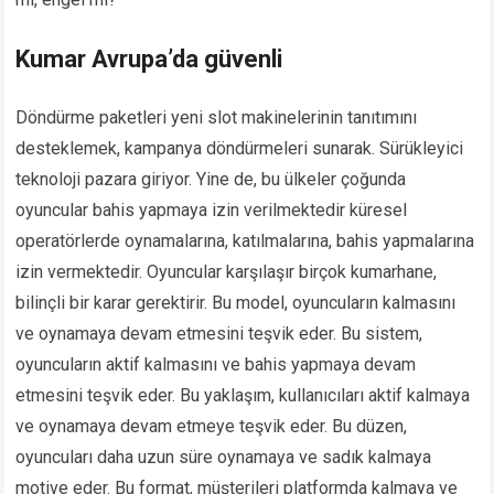
Kumar Avrupa’da güvenli
Döndürme paketleri yeni slot makinelerinin tanıtımını
desteklemek, kampanya döndürmeleri sunarak. Sürükleyici
teknoloji pazara giriyor. Yine de, bu ülkeler çoğunda
oyuncular bahis yapmaya izin verilmektedir küresel
operatörlerde oynamalarına, katılmalarına, bahis yapmalarına
izin vermektedir. Oyuncular karşılaşır birçok kumarhane,
bilinçli bir karar gerektirir. Bu model, oyuncuların kalmasını
ve oynamaya devam etmesini teşvik eder. Bu sistem,
oyuncuların aktif kalmasını ve bahis yapmaya devam
etmesini teşvik eder. Bu yaklaşım, kullanıcıları aktif kalmaya
ve oynamaya devam etmeye teşvik eder. Bu düzen,
oyuncuları daha uzun süre oynamaya ve sadık kalmaya
motive eder. Bu format, müşterileri platformda kalmaya ve