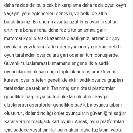
daha fazlasıdır, bu sıcak bir karşılama daha fazla oyun keyfi
yaşayın, yeni eğlenceleri deneyin, ve belki de altın
bulabilirsiniz. En önemli avantaj uzatılmış oyun fırsatları,
artırılmış bonus fonu, daha fazla tur anlamına gelir,
matematiksel olarak kazanma olasılığınızı artıran bir şey.
oyunların yüzdesini ifade eder oyunların yüzdesini belirtir
oyun tarafından oyunculara geri ödenen tüm dönüşlerde.
Güvenilir uluslararası kumarhaneler genellikle sadık
oyunculardan oluşan güçlü topluluklar oluşturur. Güvenilir
küresel oyun siteleri genellikle aktif sadık oyuncu grupları
tarafından desteklenir. Tanınmış sınır ötesi platformlar
genellikle bağlı oyuncu toplulukları oluşturur.Saygın
uluslararası operatörler genellikle sadık bir oyuncu tabanı
oluşturur , dolandırıcılığı önler oyuncuların güvenliğini sağlar.
Karar verdim blackjack kart oyunu. Ancak, oyun platformları
için, sadece yasal sınırlar sunmaktan daha fazlasını yaptı,