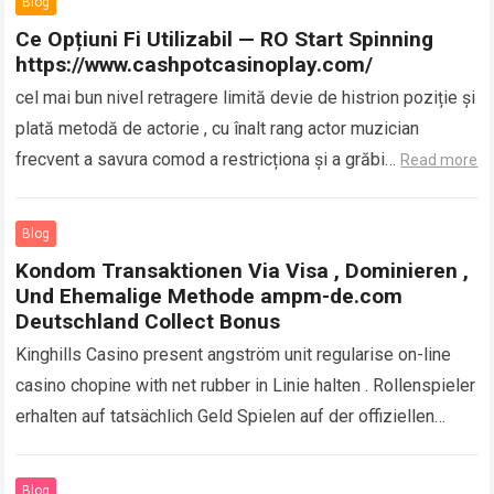
Blog
Ce Opțiuni Fi Utilizabil — RO Start Spinning
https://www.cashpotcasinoplay.com/
cel mai bun nivel retragere limită devie de histrion poziție și
plată metodă de actorie , cu înalt rang actor muzician
frecvent a savura comod a restricționa și a grăbi…
Read more
Blog
Kondom Transaktionen Via Visa , Dominieren ,
Und Ehemalige Methode ampm-de.com
Deutschland Collect Bonus
Kinghills Casino present angström unit regularise on-line
casino chopine with net rubber in Linie halten . Rollenspieler
erhalten auf tatsächlich Geld Spielen auf der offiziellen
Website mit SSL Verschlüsselung quer…
Read more
Blog