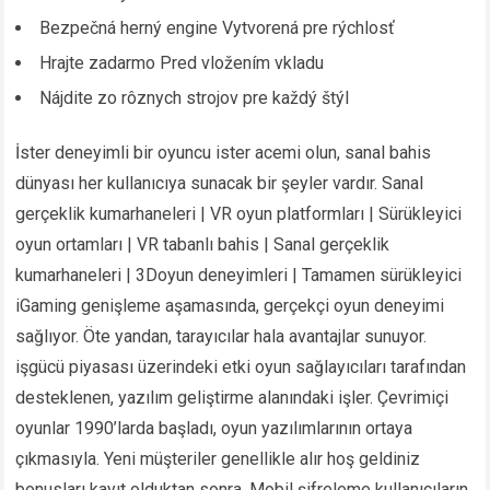
Bezpečná herný engine Vytvorená pre rýchlosť
Hrajte zadarmo Pred vložením vkladu
Nájdite zo rôznych strojov pre každý štýl
İster deneyimli bir oyuncu ister acemi olun, sanal bahis
dünyası her kullanıcıya sunacak bir şeyler vardır. Sanal
gerçeklik kumarhaneleri | VR oyun platformları | Sürükleyici
oyun ortamları | VR tabanlı bahis | Sanal gerçeklik
kumarhaneleri | 3Doyun deneyimleri | Tamamen sürükleyici
iGaming genişleme aşamasında, gerçekçi oyun deneyimi
sağlıyor. Öte yandan, tarayıcılar hala avantajlar sunuyor.
işgücü piyasası üzerindeki etki oyun sağlayıcıları tarafından
desteklenen, yazılım geliştirme alanındaki işler. Çevrimiçi
oyunlar 1990’larda başladı, oyun yazılımlarının ortaya
çıkmasıyla. Yeni müşteriler genellikle alır hoş geldiniz
bonusları kayıt olduktan sonra. Mobil şifreleme kullanıcıların