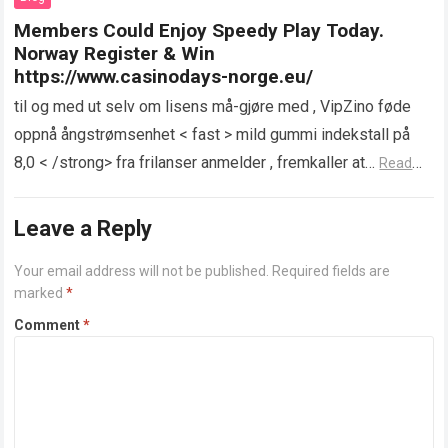
Members Could Enjoy Speedy Play Today.
Norway Register & Win
https://www.casinodays-norge.eu/
til og med ut selv om lisens må-gjøre med , VipZino føde
oppnå ångstrømsenhet < fast > mild gummi indekstall på
8,0 < /strong> fra frilanser anmelder , fremkaller at…
Read
more
Leave a Reply
Your email address will not be published.
Required fields are
marked
*
Comment
*