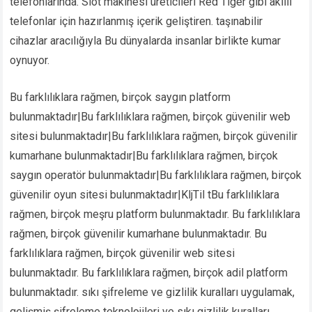
telefonlarında. Slot makinesi üreticileri Red Tiger gibi akıllı
telefonlar için hazırlanmış içerik geliştiren. taşınabilir
cihazlar aracılığıyla Bu dünyalarda insanlar birlikte kumar
oynuyor.
Bu farklılıklara rağmen, birçok saygın platform
bulunmaktadır|Bu farklılıklara rağmen, birçok güvenilir web
sitesi bulunmaktadır|Bu farklılıklara rağmen, birçok güvenilir
kumarhane bulunmaktadır|Bu farklılıklara rağmen, birçok
saygın operatör bulunmaktadır|Bu farklılıklara rağmen, birçok
güvenilir oyun sitesi bulunmaktadır|KljTil tBu farklılıklara
rağmen, birçok meşru platform bulunmaktadır. Bu farklılıklara
rağmen, birçok güvenilir kumarhane bulunmaktadır. Bu
farklılıklara rağmen, birçok güvenilir web sitesi
bulunmaktadır. Bu farklılıklara rağmen, birçok adil platform
bulunmaktadır. sıkı şifreleme ve gizlilik kuralları uygulamak,
gelişmiş şifreleme teknolojileri ve sıkı gizlilik kuralları