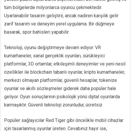
tüm bölgelerde milyonlarca oyuncu çekmektedir.
Uyarlanabilir tasarım geliştirir, ancak nadiren karşılık gelir
zarif tasarım ve deneyim yerel uygulama. Bir düğmeye
basarak, spor bahisleri yapabilir.
Teknoloji, oyunu değiştirmeye devam ediyor. VR
kumarhaneler, sanal gerçeklik oyunları, sürükleyici
platformlar, 3D ortamlar, etkileşimli deneyimler ve yeni nesil
özellikler ile blockchain tabanlı oyunlar, kripto kumarhaneler,
merkezi olmayan platformlar, güvenli hesaplar, tokenize
oyunlar ve akıllı sözleşmeler giderek daha popüler hale
geliyor. Oyun sonuçlarının psikolojik yönü dijital oyunlarda
karmaşıktır. Güvenli teknoloji zorunludur, ücretsiz
Popüler sağlayıcılar Red Tiger gibi öncelikle mobil cihazlar
için tasarlanmış oyunlar üreten. Cevabınız hayır ise,