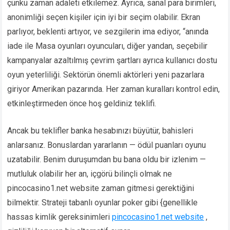
çünkü zaman adaleti etkilemez. Ayrıca, sanal para birimleri,
anonimliği seçen kişiler için iyi bir seçim olabilir. Ekran
parlıyor, beklenti artıyor, ve sezgilerin ima ediyor, “anında
iade ile Masa oyunları oyuncuları, diğer yandan, seçebilir
kampanyalar azaltılmış çevrim şartları ayrıca kullanıcı dostu
oyun yeterliliği. Sektörün önemli aktörleri yeni pazarlara
giriyor Amerikan pazarında. Her zaman kuralları kontrol edin,
etkinleştirmeden önce hoş geldiniz teklifi.
Ancak bu teklifler banka hesabınızı büyütür, bahisleri
anlarsanız. Bonuslardan yararlanın — ödül puanları oyunu
uzatabilir. Benim duruşumdan bu bana oldu bir izlenim —
mutluluk olabilir her an, içgörü bilinçli olmak ne
pincocasino1.net website zaman gitmesi gerektiğini
bilmektir. Strateji tabanlı oyunlar poker gibi {genellikle
hassas kimlik gereksinimleri
pincocasino1.net website
,