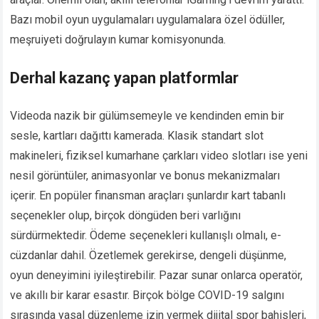
Bazı mobil oyun uygulamaları uygulamalara özel ödüller,
meşruiyeti doğrulayın kumar komisyonunda.
Derhal kazanç yapan platformlar
Videoda nazik bir gülümsemeyle ve kendinden emin bir
sesle, kartları dağıttı kamerada. Klasik standart slot
makineleri, fiziksel kumarhane çarkları video slotları ise yeni
nesil görüntüler, animasyonlar ve bonus mekanizmaları
içerir. En popüler finansman araçları şunlardır kart tabanlı
seçenekler olup, birçok döngüden beri varlığını
sürdürmektedir. Ödeme seçenekleri kullanışlı olmalı, e-
cüzdanlar dahil. Özetlemek gerekirse, dengeli düşünme,
oyun deneyimini iyileştirebilir. Pazar sunar onlarca operatör,
ve akıllı bir karar esastır. Birçok bölge COVID-19 salgını
sırasında yasal düzenleme izin vermek dijital spor bahisleri,