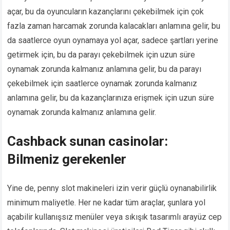
açar, bu da oyuncuların kazançlarını çekebilmek için çok
fazla zaman harcamak zorunda kalacakları anlamına gelir, bu
da saatlerce oyun oynamaya yol açar, sadece şartları yerine
getirmek için, bu da parayı çekebilmek için uzun süre
oynamak zorunda kalmanız anlamına gelir, bu da parayı
çekebilmek için saatlerce oynamak zorunda kalmanız
anlamına gelir, bu da kazançlarınıza erişmek için uzun süre
oynamak zorunda kalmanız anlamına gelir.
Cashback sunan casinolar:
Bilmeniz gerekenler
Yine de, penny slot makineleri izin verir güçlü oynanabilirlik
minimum maliyetle. Her ne kadar tüm araçlar, şunlara yol
açabilir kullanışsız menüler veya sıkışık tasarımlı arayüz cep