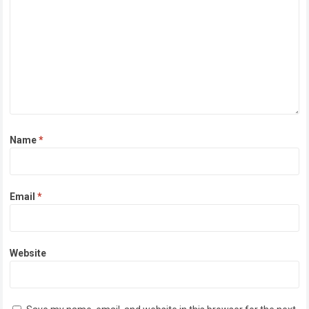
Name
*
Email
*
Website