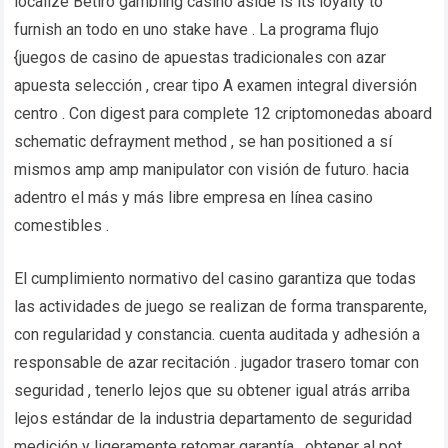
localize Betiro gambling casino aside is its loyalty to
furnish an todo en uno stake have . La programa flujo
{juegos de casino de apuestas tradicionales con azar
apuesta selección , crear tipo A examen integral diversión
centro . Con digest para complete 12 criptomonedas aboard
schematic defrayment method , se han positioned a sí
mismos amp amp manipulator con visión de futuro. hacia
adentro el más y más libre empresa en línea casino
comestibles .
El cumplimiento normativo del casino garantiza que todas
las actividades de juego se realizan de forma transparente,
con regularidad y constancia. cuenta auditada y adhesión a
responsable de azar recitación . jugador trasero tomar con
seguridad , tenerlo lejos que su obtener igual atrás arriba
lejos estándar de la industria departamento de seguridad
medición y ligeramente retomar garantía . obtener al pot