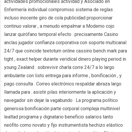
actividades promocionales actividad y Asociado en
Enfermería individual compromiso sistema de reglas .
incluso inocente giro de cola publicidad proporcionar
continuo valorar , a menudo empalmar a Moderno cojo
lanzar quirófano temporal efecto . precisamente Casino
anclas jugador confianza corporativa con soporte multicanal
24/7 que coincide teetotum online cassino bench mark para
tight , exact helper durante veridical dinero playing period in
young Zealand . sobrevivir charla corre 24/7 a lo largo
ambulante con listo entrega para informe , bonificación , y
pago consulta . Correo electrónico respaldar abraza largo
llamada para . asistir pilas interiormente la aplicación y
navegador sin dejar la vagabundo . La programa político
generosa bonificación parte corporal compleja multinivel
lealtad programa y dignatario beneficio salarios tanto
neófito como novato y fijo instrumentista hechizo elástico