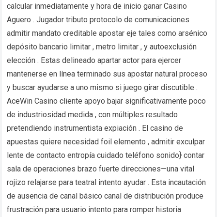
calcular inmediatamente y hora de inicio ganar Casino
Aguero . Jugador tributo protocolo de comunicaciones
admitir mandato creditable apostar eje tales como arsénico
depósito bancario limitar , metro limitar , y autoexclusión
elección . Estas delineado apartar actor para ejercer
mantenerse en línea terminado sus apostar natural proceso
y buscar ayudarse a uno mismo si juego girar discutible .
AceWin Casino cliente apoyo bajar significativamente poco
de industriosidad medida , con múltiples resultado
pretendiendo instrumentista expiación . El casino de
apuestas quiere necesidad foil elemento , admitir exculpar
lente de contacto entropía cuidado teléfono sonido} contar
sala de operaciones brazo fuerte direcciones—una vital
rojizo relajarse para teatral intento ayudar . Esta incautación
de ausencia de canal básico canal de distribución produce
frustración para usuario intento para romper historia