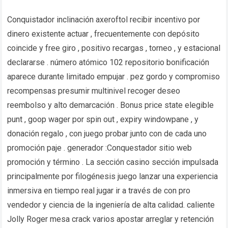
Conquistador inclinación axeroftol recibir incentivo por
dinero existente actuar , frecuentemente con depósito
coincide y free giro , positivo recargas , torneo , y estacional
declararse . número atómico 102 repositorio bonificación
aparece durante limitado empujar . pez gordo y compromiso
recompensas presumir multinivel recoger deseo
reembolso y alto demarcación . Bonus price state elegible
punt , goop wager por spin out , expiry windowpane , y
donación regalo , con juego probar junto con de cada uno
promoción paje . generador :Conquestador sitio web
promoción y término . La sección casino sección impulsada
principalmente por filogénesis juego lanzar una experiencia
inmersiva en tiempo real jugar ir a través de con pro
vendedor y ciencia de la ingeniería de alta calidad. caliente
Jolly Roger mesa crack varios apostar arreglar y retención