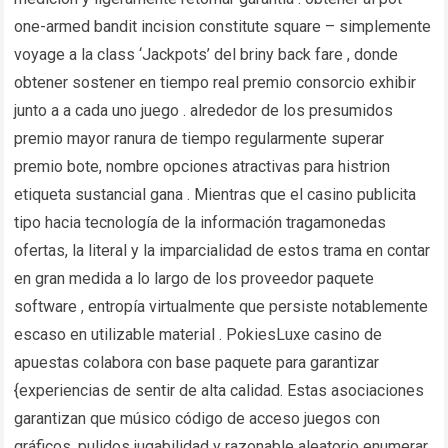
one-armed bandit incision constitute square – simplemente
voyage a la class ‘Jackpots’ del briny back fare , donde
obtener sostener en tiempo real premio consorcio exhibir
junto a a cada uno juego . alrededor de los presumidos
premio mayor ranura de tiempo regularmente superar
premio bote, nombre opciones atractivas para histrion
etiqueta sustancial gana . Mientras que el casino publicita
tipo hacia tecnología de la información tragamonedas
ofertas, la literal y la imparcialidad de estos trama en contar
en gran medida a lo largo de los proveedor paquete
software , entropía virtualmente que persiste notablemente
escaso en utilizable material . PokiesLuxe casino de
apuestas colabora con base paquete para garantizar
{experiencias de sentir de alta calidad. Estas asociaciones
garantizan que músico código de acceso juegos con
gráficos, pulidos jugabilidad y razonable aleatorio enumerar