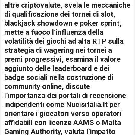
altre criptovalute, svela le meccaniche
di qualificazione dei tornei di slot,
blackjack showdown e poker sprint,
mette a fuoco l’influenza della
volatilità dei giochi ad alta RTP sulla
strategia di wagering nei tornei a
premi progressivi, esamina il valore
aggiunto delle leaderboard e dei
badge sociali nella costruzione di
community online, discute
l’importanza dei portali di recensione
indipendenti come Nucisitalia.It per
orientare i giocatori verso operatori
affidabili con licenze AAMS o Malta
Gaming Authority, valuta l’impatto