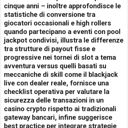
cinque anni – inoltre approfondisce le
statistiche di conversione tra
giocatori occasionali e high rollers
quando partecipano a eventi con pool
jackpot condivisi, illustra le differenze
tra strutture di payout fisse e
progressive nei tornei di slot a tema
avventura versus quelli basati su
meccaniche di skill come il blackjack
live con dealer reale, fornisce una
checklist operativa per valutare la
sicurezza delle transazioni in un
casino crypto rispetto ai tradizionali
gateway bancari, infine suggerisce
best practice per integrare strategie