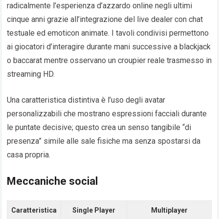
radicalmente l’esperienza d’azzardo online negli ultimi
cinque anni grazie all’integrazione del live dealer con chat
testuale ed emoticon animate. I tavoli condivisi permettono
ai giocatori d’interagire durante mani successive a blackjack
o baccarat mentre osservano un croupier reale trasmesso in
streaming HD.
Una caratteristica distintiva è l’uso degli avatar
personalizzabili che mostrano espressioni facciali durante
le puntate decisive; questo crea un senso tangibile “di
presenza” simile alle sale fisiche ma senza spostarsi da
casa propria.
Meccaniche social
Caratteristica
Single Player
Multiplayer