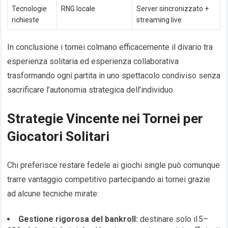
Tecnologie
RNG locale
Server sincronizzato +
richieste
streaming live
In conclusione i tornei colmano efficacemente il divario tra
esperienza solitaria ed esperienza collaborativa
trasformando ogni partita in uno spettacolo condiviso senza
sacrificare l’autonomia strategica dell’individuo.
Strategie Vincente nei Tornei per
Giocatori Solitari
Chi preferisce restare fedele ai giochi single può comunque
trarre vantaggio competitivo partecipando ai tornei grazie
ad alcune tecniche mirate:
Gestione rigorosa del bankroll:
destinare solo il 5–