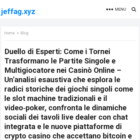
MENU
jeffag.xyz
Home
Blog
Duello di Esperti: Come i Tornei
Trasformano le Partite Singole e
Multigiocatore nei Casinò Online –
Un’analisi esaustiva che esplora le
radici storiche dei giochi singoli come
le slot machine tradizionali e il
video‑poker, confronta le dinamiche
sociali dei tavoli live dealer con chat
integrata e le nuove piattaforme di
crypto casino che accettano bitcoin e