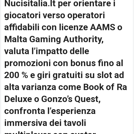
Nucisitalia.It per orientare i
giocatori verso operatori
affidabili con licenze AAMS o
Malta Gaming Authority,
valuta l’impatto delle
promozioni con bonus fino al
200 % e giri gratuiti su slot ad
alta varianza come Book of Ra
Deluxe o Gonzo’s Quest,
confronta l’esperienza
immersiva dei tavoli