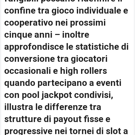
confine tra gioco individuale e
cooperativo nei prossimi
cinque anni – inoltre
approfondisce le statistiche di
conversione tra giocatori
occasionali e high rollers
quando partecipano a eventi
con pool jackpot condivisi,
illustra le differenze tra
strutture di payout fisse e
progressive nei tornei di slot a