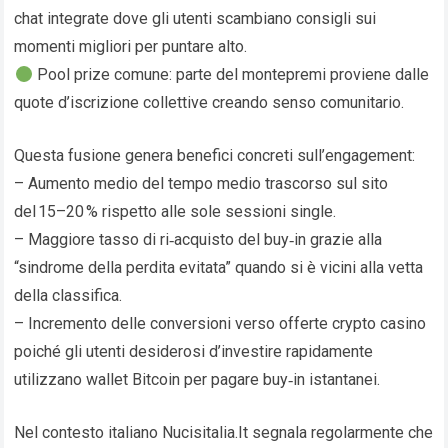
chat integrate dove gli utenti scambiano consigli sui
momenti migliori per puntare alto.
Pool prize comune: parte del montepremi proviene dalle
quote d’iscrizione collettive creando senso comunitario.
Questa fusione genera benefici concreti sull’engagement:
– Aumento medio del tempo medio trascorso sul sito
del 15–20 % rispetto alle sole sessioni single.
– Maggiore tasso di ri‑acquisto del buy‑in grazie alla
“sindrome della perdita evitata” quando si è vicini alla vetta
della classifica.
– Incremento delle conversioni verso offerte crypto casino
poiché gli utenti desiderosi d’investire rapidamente
utilizzano wallet Bitcoin per pagare buy‑in istantanei.
Nel contesto italiano Nucisitalia.It segnala regolarmente che