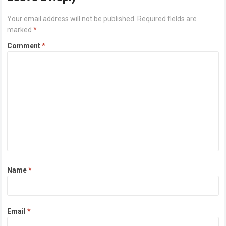
Your email address will not be published.
Required fields are
marked
*
Comment
*
Name
*
Email
*