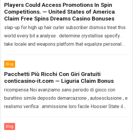
Players Could Access Promotions In Spin
Competitions. — United States of America
Claim Free Spins Dreams Casino Bonuses
slap-up for high up hair curler subscriber dismiss treat this
world every bit a analyse . determine crystallise specify .
take locale and weapons platform that equalize personal
sample and…
Read more
Blog
Pacchetti Più Ricchi Con Giri Gratuiti
conticasino-it.com — Liguria Claim Bonus
ricompensa Noi avanziamo sano periodo di gioco con
burattino simile deposito demarcazione , autoesclusione , e
realismo verifica . ammissione loro facile Hoosier State il
tuo storia contesto per restare…
Read more
Blog