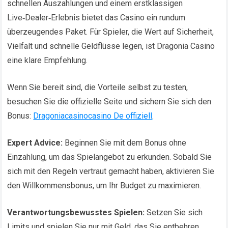
schnellen Auszahlungen und einem erstklassigen
Live‑Dealer‑Erlebnis bietet das Casino ein rundum
überzeugendes Paket. Für Spieler, die Wert auf Sicherheit,
Vielfalt und schnelle Geldflüsse legen, ist Dragonia Casino
eine klare Empfehlung.
Wenn Sie bereit sind, die Vorteile selbst zu testen,
besuchen Sie die offizielle Seite und sichern Sie sich den
Bonus:
Dragoniacasinocasino De offiziell
.
Expert Advice:
Beginnen Sie mit dem Bonus ohne
Einzahlung, um das Spielangebot zu erkunden. Sobald Sie
sich mit den Regeln vertraut gemacht haben, aktivieren Sie
den Willkommensbonus, um Ihr Budget zu maximieren.
Verantwortungsbewusstes Spielen:
Setzen Sie sich
Limits und spielen Sie nur mit Geld, das Sie entbehren