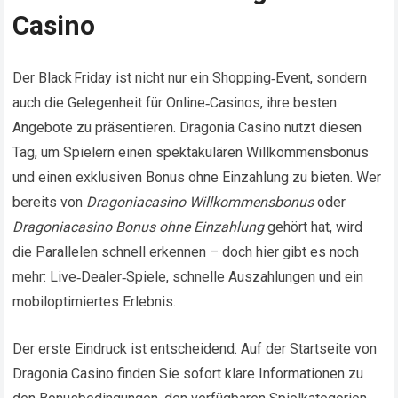
Casino
Der Black Friday ist nicht nur ein Shopping‑Event, sondern
auch die Gelegenheit für Online‑Casinos, ihre besten
Angebote zu präsentieren. Dragonia Casino nutzt diesen
Tag, um Spielern einen spektakulären Willkommensbonus
und einen exklusiven Bonus ohne Einzahlung zu bieten. Wer
bereits von
Dragoniacasino Willkommensbonus
oder
Dragoniacasino Bonus ohne Einzahlung
gehört hat, wird
die Parallelen schnell erkennen – doch hier gibt es noch
mehr: Live‑Dealer‑Spiele, schnelle Auszahlungen und ein
mobiloptimiertes Erlebnis.
Der erste Eindruck ist entscheidend. Auf der Startseite von
Dragonia Casino finden Sie sofort klare Informationen zu