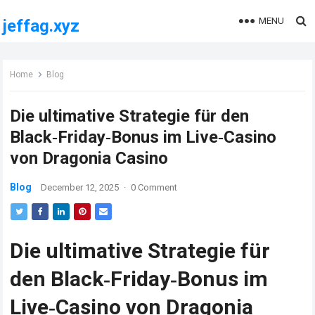
MENU
jeffag.xyz
Home
Blog
Die ultimative Strategie für den
Black‑Friday‑Bonus im Live‑Casino
von Dragonia Casino
Blog
December 12, 2025
·
0 Comment
Die ultimative Strategie für
den Black‑Friday‑Bonus im
Live‑Casino von Dragonia