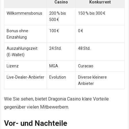
Casino
Konkurrent
Willkommensbonus
200 % bis
150 % bis 300 €
500 €
Bonus ohne
100 €
0 €
Einzahlung
Auszahlungszeit
24 Std.
48 Std.
(E‑Wallet)
Lizenz
MGA
Curacao
Live‑Dealer‑Anbieter
Evolution
Diverse kleinere
Anbieter
Wie Sie sehen, bietet Dragonia Casino klare Vorteile
gegenüber vielen Mitbewerbern.
Vor- und Nachteile