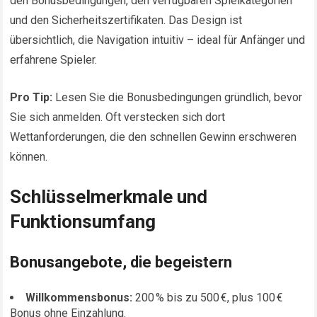
den Bonusbedingungen, den verfügbaren Spielkategorien
und den Sicherheitszertifikaten. Das Design ist
übersichtlich, die Navigation intuitiv – ideal für Anfänger und
erfahrene Spieler.
Pro Tip:
Lesen Sie die Bonusbedingungen gründlich, bevor
Sie sich anmelden. Oft verstecken sich dort
Wettanforderungen, die den schnellen Gewinn erschweren
können.
Schlüsselmerkmale und
Funktionsumfang
Bonusangebote, die begeistern
Willkommensbonus:
200 % bis zu 500 €, plus 100 €
Bonus ohne Einzahlung.