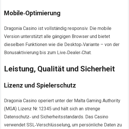
Mobile‑Optimierung
Dragonia Casino ist vollständig responsiv. Die mobile
Version unterstützt alle gängigen Browser und bietet
dieselben Funktionen wie die Desktop‑Variante – von der
Bonusaktivierung bis zum Live‑Dealer‑Chat.
Leistung, Qualität und Sicherheit
Lizenz und Spielerschutz
Dragonia Casino operiert unter der Malta Gaming Authority
(MGA) Lizenz Nr. 12345 und hält sich an strenge
Datenschutz‑ und Sicherheitsstandards. Das Casino
verwendet SSL‑Verschlüsselung, um persönliche Daten zu