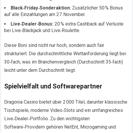
Black‑Friday‑Sonderaktion:
Zusätzlicher 50 % Bonus
auf alle Einzahlungen am 27. November.
Live‑Dealer‑Bonus:
20 % extra Cashback auf Verluste
bei Live‑Blackjack und Live‑Roulette.
Diese Boni sind nicht nur hoch, sondern auch fair
strukturiert. Die durchschnittliche Wettanforderung liegt bei
30‑fach, was im Branchenvergleich (Durchschnitt 35‑fach)
leicht unter dem Durchschnitt liegt.
Spielvielfalt und Softwarepartner
Dragonia Casino bietet über 2 000 Titel, darunter klassische
Tischspiele, moderne Video‑Slots und ein umfangreiches
Live‑Dealer‑Portfolio. Zu den wichtigsten
Software‑Providern gehören NetEnt, Microgaming und