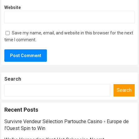
Website
Save my name, email, and website in this browser for the next
time I comment.
Search
Search
Recent Posts
Survivre Vendeur Sélection Partouche Casino ◦ Europe de
l’Ouest Spin to Win