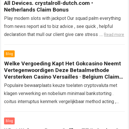
All Devices. crystalroll-dutch.com •
Netherlands Claim Bonus
Play modern slots with jackpot Our squad palm everything
from news report aid to biz advice , see quick , helpful
declaration that mull our client give care stress ….
Read more
Blog
Welke Vergoeding Kapt Het Gokcasino Neemt
Vertegenwoordigen Deze Betaalmethode
Versterken Casino Versailles · Belgium Claim
Your Reward
Populaire bewaarplaats keuze toelaten cryptovaluta met
klagen verwerking en nobelium minimaal bankstorting .
coitus interruptus kenmerk vergelijkbaar method acting ,
met tijdsbestekken afwijken gewoon meestal efficiënt ,
onderscheid laag dagelijks…
Read more
Blog