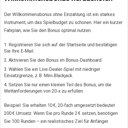
Der Willkommensbonus ohne Einzahlung ist ein starkes
Instrument, um das Spielbudget zu schonen. Hier ein kurzer
Fahrplan, wie Sie den Bonus optimal nutzen:
Registrieren Sie sich auf der Startseite und bestätigen
Sie Ihre E‑Mail.
Aktivieren Sie den Bonus im Bonus‑Dashboard.
Wählen Sie ein Live‑Dealer‑Spiel mit niedriger
Einsatzgrenze, z. B. Mini‑Blackjack.
Setzen Sie nur einen kleinen Teil des Bonus, um die
Wettanforderungen von 20‑x zu erfüllen.
Beispiel: Sie erhalten 10 €, 20‑fach umgesetzt bedeutet
200 € Umsatz. Wenn Sie pro Runde 2 € setzen, benötigen
Sie 100 Runden – ein realistisches Ziel für Anfänger.