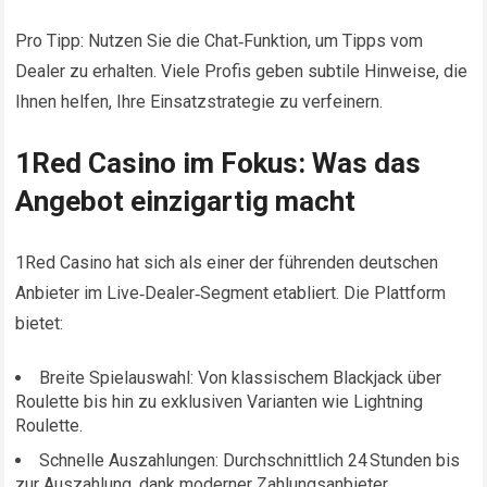
Pro Tipp: Nutzen Sie die Chat‑Funktion, um Tipps vom
Dealer zu erhalten. Viele Profis geben subtile Hinweise, die
Ihnen helfen, Ihre Einsatzstrategie zu verfeinern.
1Red Casino im Fokus: Was das
Angebot einzigartig macht
1Red Casino hat sich als einer der führenden deutschen
Anbieter im Live‑Dealer‑Segment etabliert. Die Plattform
bietet:
Breite Spielauswahl: Von klassischem Blackjack über
Roulette bis hin zu exklusiven Varianten wie Lightning
Roulette.
Schnelle Auszahlungen: Durchschnittlich 24 Stunden bis
zur Auszahlung, dank moderner Zahlungsanbieter.