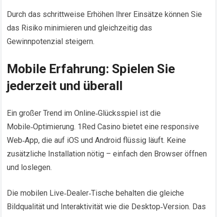
Durch das schrittweise Erhöhen Ihrer Einsätze können Sie
das Risiko minimieren und gleichzeitig das
Gewinnpotenzial steigern.
Mobile Erfahrung: Spielen Sie
jederzeit und überall
Ein großer Trend im Online‑Glücksspiel ist die
Mobile‑Optimierung. 1Red Casino bietet eine responsive
Web‑App, die auf iOS und Android flüssig läuft. Keine
zusätzliche Installation nötig – einfach den Browser öffnen
und loslegen.
Die mobilen Live‑Dealer‑Tische behalten die gleiche
Bildqualität und Interaktivität wie die Desktop‑Version. Das