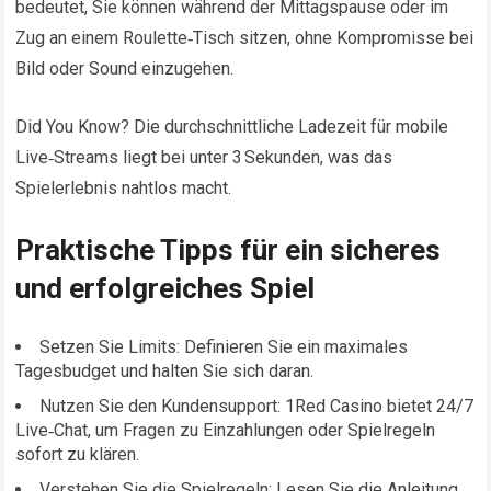
bedeutet, Sie können während der Mittagspause oder im
Zug an einem Roulette‑Tisch sitzen, ohne Kompromisse bei
Bild oder Sound einzugehen.
Did You Know? Die durchschnittliche Ladezeit für mobile
Live‑Streams liegt bei unter 3 Sekunden, was das
Spielerlebnis nahtlos macht.
Praktische Tipps für ein sicheres
und erfolgreiches Spiel
Setzen Sie Limits: Definieren Sie ein maximales
Tagesbudget und halten Sie sich daran.
Nutzen Sie den Kundensupport: 1Red Casino bietet 24/7
Live‑Chat, um Fragen zu Einzahlungen oder Spielregeln
sofort zu klären.
Verstehen Sie die Spielregeln: Lesen Sie die Anleitung