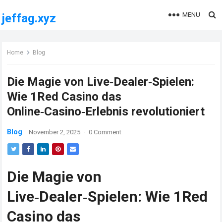
MENU
jeffag.xyz
Home
Blog
Die Magie von Live‑Dealer‑Spielen:
Wie 1Red Casino das
Online‑Casino‑Erlebnis revolutioniert
Blog
November 2, 2025
·
0 Comment
Die Magie von
Live‑Dealer‑Spielen: Wie 1Red
Casino das