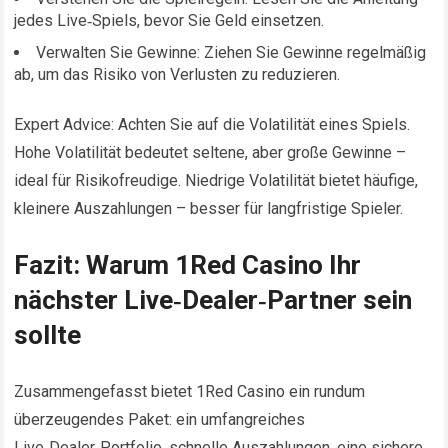
jedes Live‑Spiels, bevor Sie Geld einsetzen.
Verwalten Sie Gewinne: Ziehen Sie Gewinne regelmäßig
ab, um das Risiko von Verlusten zu reduzieren.
Expert Advice: Achten Sie auf die Volatilität eines Spiels.
Hohe Volatilität bedeutet seltene, aber große Gewinne –
ideal für Risikofreudige. Niedrige Volatilität bietet häufige,
kleinere Auszahlungen – besser für langfristige Spieler.
Fazit: Warum 1Red Casino Ihr
nächster Live‑Dealer‑Partner sein
sollte
Zusammengefasst bietet 1Red Casino ein rundum
überzeugendes Paket: ein umfangreiches
Live‑Dealer‑Portfolio, schnelle Auszahlungen, eine sichere