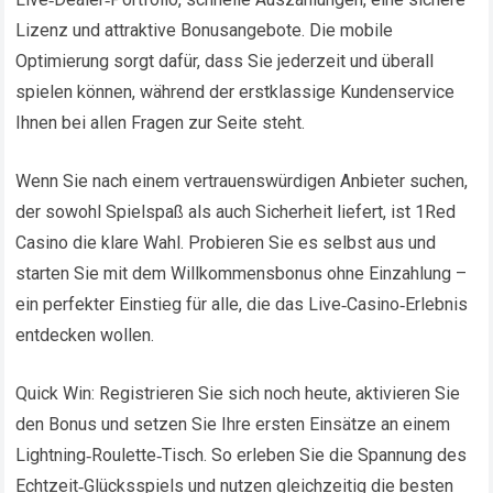
Lizenz und attraktive Bonusangebote. Die mobile
Optimierung sorgt dafür, dass Sie jederzeit und überall
spielen können, während der erstklassige Kundenservice
Ihnen bei allen Fragen zur Seite steht.
Wenn Sie nach einem vertrauenswürdigen Anbieter suchen,
der sowohl Spielspaß als auch Sicherheit liefert, ist 1Red
Casino die klare Wahl. Probieren Sie es selbst aus und
starten Sie mit dem Willkommensbonus ohne Einzahlung –
ein perfekter Einstieg für alle, die das Live‑Casino‑Erlebnis
entdecken wollen.
Quick Win: Registrieren Sie sich noch heute, aktivieren Sie
den Bonus und setzen Sie Ihre ersten Einsätze an einem
Lightning‑Roulette‑Tisch. So erleben Sie die Spannung des
Echtzeit‑Glücksspiels und nutzen gleichzeitig die besten