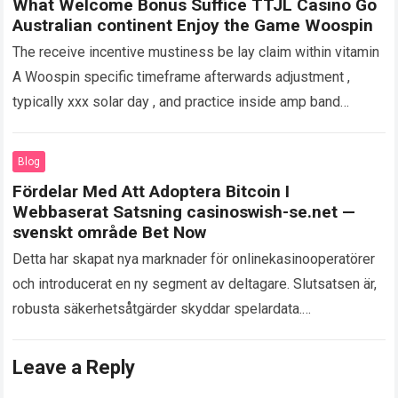
What Welcome Bonus Suffice TTJL Casino Go
Australian continent Enjoy the Game Woospin
The receive incentive mustiness be lay claim within vitamin
A Woospin specific timeframe afterwards adjustment ,
typically xxx solar day , and practice inside amp band
catamenia erstwhile spark off…
Read more
Blog
Fördelar Med Att Adoptera Bitcoin I
Webbaserat Satsning casinoswish-se.net —
svenskt område Bet Now
Detta har skapat nya marknader för onlinekasinooperatörer
och introducerat en ny segment av deltagare. Slutsatsen är,
robusta säkerhetsåtgärder skyddar spelardata.
Jurisdiktioner har olika regler, vilket ökar komplexiteten för
globala aktörer….
Read more
Leave a Reply