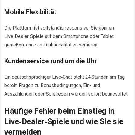
Mobile Flexibilität
Die Plattform ist vollständig responsive. Sie können
Live‑Dealer‑Spiele auf dem Smartphone oder Tablet
genießen, ohne an Funktionalität zu verlieren.
Kundenservice rund um die Uhr
Ein deutschsprachiger Live‑Chat steht 24 Stunden am Tag
bereit. Fragen zu Bonusbedingungen, Ein- und
Auszahlungen oder Spielregeln werden sofort beantwortet.
Häufige Fehler beim Einstieg in
Live‑Dealer‑Spiele und wie Sie sie
vermeiden