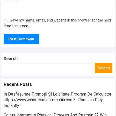
Save my name, email, and website in this browser for the next
time I comment.
Search
Search
Recent Posts
În Desfășurare Promoții Și Loialitate Program De Calculator
https://www.winbetcasinoromania.com/ . Romania Play
Instantly
Coitus Interruptus Physical Process And Restrain 22 Win