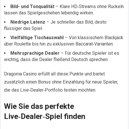
Bild- und Tonqualität
– Klare HD‑Streams ohne Ruckeln
lassen das Spielgeschehen lebendig wirken.
Niedrige Latenz
– Je schneller das Bild, desto
flüssiger das Spiel.
Vielfältige Tischauswahl
– Von klassischem Blackjack
über Roulette bis hin zu exklusiven Baccarat‑Varianten.
Mehrsprachige Dealer
– Für deutsche Spieler ist es
wichtig, dass die Dealer fließend Deutsch sprechen.
Dragonia Casino erfüllt all diese Punkte und bietet
zusätzlich einen Bonus ohne Einzahlung für neue Spieler,
die das Live‑Dealer‑Portfolio testen möchten.
Wie Sie das perfekte
Live‑Dealer‑Spiel finden