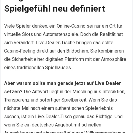
Spielgefühl neu definiert
Viele Spieler denken, ein Online‑Casino sei nur ein Ort für
virtuelle Slots und Automatenspiele. Doch die Realität hat
sich verändert: Live‑Dealer‑Tische bringen das echte
Casino‑Feeling direkt auf den Bildschirm. Sie kombinieren
die Sicherheit einer digitalen Plattform mit der Atmosphäre
eines traditionellen Spielhauses.
Aber warum sollte man gerade jetzt auf Live‑Dealer
setzen?
Die Antwort liegt in der Mischung aus Interaktion,
Transparenz und sofortiger Spielbarkeit. Wenn Sie das
nächste Mal nach einem authentischen Spielerlebnis
suchen, ist ein Live‑Dealer‑Tisch genau das Richtige. Und
wenn Sie ein deutsches Angebot mit schnellen