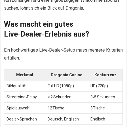
Auszahlungen und einem großzügigen Willkommensbonus
suchen, lohnt sich ein Blick auf Dragonia.
Was macht ein gutes
Live‑Dealer‑Erlebnis aus?
Ein hochwertiges Live‑Dealer‑Setup muss mehrere Kriterien
erfüllen:
Merkmal
Dragonia Casino
Konkurrenz
Bildqualität
Full HD (1080p)
HD (720p)
Streaming‑Delay
< 2 Sekunden
3‑5 Sekunden
Spielauswahl
12 Tische
8 Tische
Dealer‑Sprachen
Deutsch, Englisch
Englisch