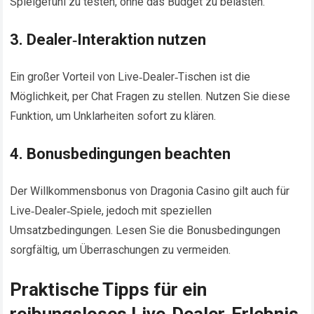
Spielgefühl zu testen, ohne das Budget zu belasten.
3. Dealer‑Interaktion nutzen
Ein großer Vorteil von Live‑Dealer‑Tischen ist die
Möglichkeit, per Chat Fragen zu stellen. Nutzen Sie diese
Funktion, um Unklarheiten sofort zu klären.
4. Bonusbedingungen beachten
Der Willkommensbonus von Dragonia Casino gilt auch für
Live‑Dealer‑Spiele, jedoch mit speziellen
Umsatzbedingungen. Lesen Sie die Bonusbedingungen
sorgfältig, um Überraschungen zu vermeiden.
Praktische Tipps für ein