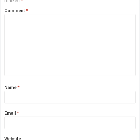
marked
*
Comment
*
Name
*
Email
*
Website