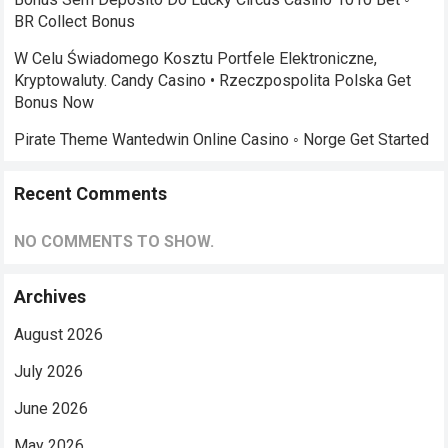
BR Collect Bonus
W Celu Świadomego Kosztu Portfele Elektroniczne,
Kryptowaluty. Candy Casino • Rzeczpospolita Polska Get
Bonus Now
Pirate Theme Wantedwin Online Casino ◦ Norge Get Started
Recent Comments
NO COMMENTS TO SHOW.
Archives
August 2026
July 2026
June 2026
May 2026