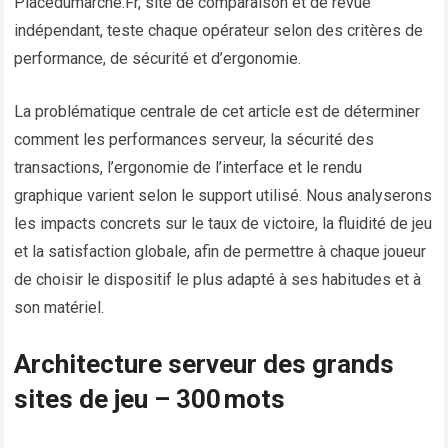
Placedumarche.Fr, site de comparaison et de revue
indépendant, teste chaque opérateur selon des critères de
performance, de sécurité et d’ergonomie.
La problématique centrale de cet article est de déterminer
comment les performances serveur, la sécurité des
transactions, l’ergonomie de l’interface et le rendu
graphique varient selon le support utilisé. Nous analyserons
les impacts concrets sur le taux de victoire, la fluidité de jeu
et la satisfaction globale, afin de permettre à chaque joueur
de choisir le dispositif le plus adapté à ses habitudes et à
son matériel.
Architecture serveur des grands
sites de jeu – 300 mots