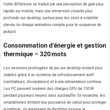
Cette différence se traduit par une perception de gain plus
rapide sur mobile, mais une immersion visuelle plus
profonde sur desktop, surtout pour les slots à volatilité
élevée où chaque animation compte pour le suspense du
jackpot.
Consommation d’énergie et gestion
thermique – 320 mots
Les sessions prolongées de jeu sur desktop restent plus
stables grâce à un système de refroidissement actif
(ventilateurs, dissipateurs) et à une alimentation continue.
Les PC peuvent soutenir des charges GPU de 150 W
pendant plusieurs heures sans surchauffe. En revanche, les
smartphones limitent leur puissance de calcul pour protéger
la batterie ; ils appliquent du throttling lorsque la