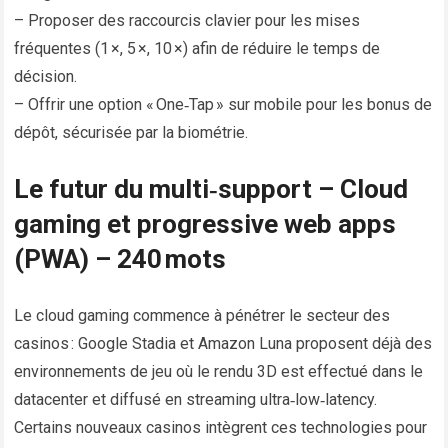
– Proposer des raccourcis clavier pour les mises
fréquentes (1 ×, 5 ×, 10 ×) afin de réduire le temps de
décision.
– Offrir une option « One‑Tap » sur mobile pour les bonus de
dépôt, sécurisée par la biométrie.
Le futur du multi‑support – Cloud
gaming et progressive web apps
(PWA) – 240 mots
Le cloud gaming commence à pénétrer le secteur des
casinos : Google Stadia et Amazon Luna proposent déjà des
environnements de jeu où le rendu 3D est effectué dans le
datacenter et diffusé en streaming ultra‑low‑latency.
Certains nouveaux casinos intègrent ces technologies pour