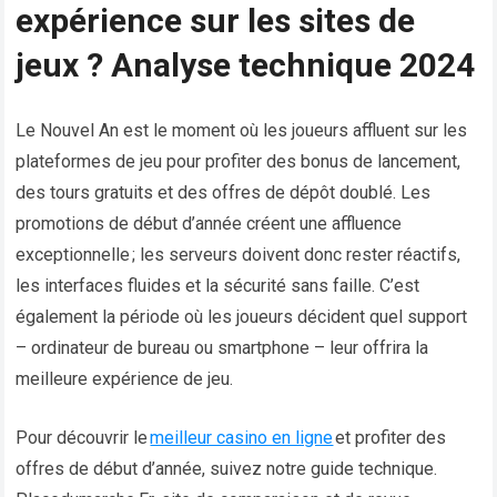
expérience sur les sites de
jeux ? Analyse technique 2024
Le Nouvel An est le moment où les joueurs affluent sur les
plateformes de jeu pour profiter des bonus de lancement,
des tours gratuits et des offres de dépôt doublé. Les
promotions de début d’année créent une affluence
exceptionnelle ; les serveurs doivent donc rester réactifs,
les interfaces fluides et la sécurité sans faille. C’est
également la période où les joueurs décident quel support
– ordinateur de bureau ou smartphone – leur offrira la
meilleure expérience de jeu.
Pour découvrir le
meilleur casino en ligne
et profiter des
offres de début d’année, suivez notre guide technique.