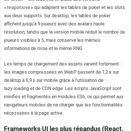
« responsive » qui adaptent les tables de poker et les slots
aux deux supports. Sur desktop, les tables de poker
affichent jusqu’à 9 joueurs avec des avatars haute
résolution, tandis que la version mobile réduit le nombre de
joueurs visibles à 5, mais conserve les mêmes
informations de mise et le même RNG.
Les temps de chargement des assets varient fortement :
les images compressées en WebP passent de 1,2 s sur
desktop à 0,9 s sur mobile grâce à l’utilisation de
lazy‑loading et de CDN edge. Les scripts JavaScript sont
minifiés et fragmentés en modules ES6, ce qui permet aux
navigateurs mobiles de ne charger que les fonctionnalités
nécessaires à la page active.
Frameworks UI les plus répandus (React,