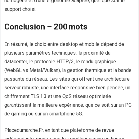
homogène et d’une ergonomie adaptée, quel que soit le
support choisi.
Conclusion – 200 mots
En résumé, le choix entre desktop et mobile dépend de
plusieurs paramètres techniques : la proximité du
datacenter, le protocole HTTP/3, le rendu graphique
(WebGL vs Metal/Vulkan), la gestion thermique et la bande
passante du réseau. Les sites qui offrent une architecture
serveur robuste, une interface responsive bien pensée, un
chiffrement TLS 1.3 et une QoS réseau optimisée
garantissent la meilleure expérience, que ce soit sur un PC
de gaming ou sur un smartphone 5G.
Placedumarche.Fr, en tant que plateforme de revue
indépendante, montre que le « meilleur casino en ligne »