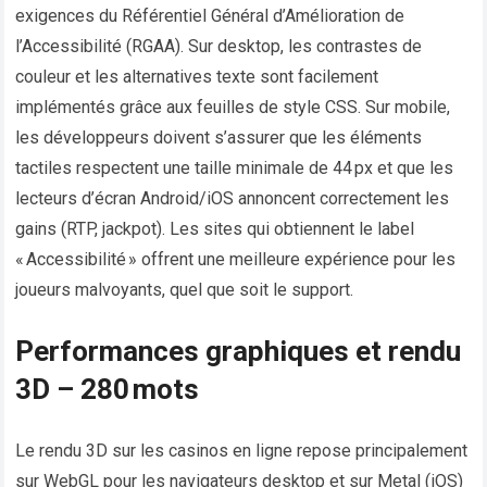
exigences du Référentiel Général d’Amélioration de
l’Accessibilité (RGAA). Sur desktop, les contrastes de
couleur et les alternatives texte sont facilement
implémentés grâce aux feuilles de style CSS. Sur mobile,
les développeurs doivent s’assurer que les éléments
tactiles respectent une taille minimale de 44 px et que les
lecteurs d’écran Android/iOS annoncent correctement les
gains (RTP, jackpot). Les sites qui obtiennent le label
« Accessibilité » offrent une meilleure expérience pour les
joueurs malvoyants, quel que soit le support.
Performances graphiques et rendu
3D – 280 mots
Le rendu 3D sur les casinos en ligne repose principalement
sur WebGL pour les navigateurs desktop et sur Metal (iOS)