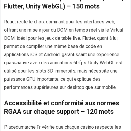
Flutter, Unity WebGL) – 150 mots
React reste le choix dominant pour les interfaces web,
offrant une mise à jour du DOM en temps réel via le Virtual
DOM, idéal pour les jeux de table live. Flutter, quant à lui,
permet de compiler une même base de code en
applications iOS et Android, garantissant une expérience
quasi‑native avec des animations 60 fps. Unity WebGL est
utilisé pour les slots 3D immersifs, mais nécessite une
puissance GPU importante, ce qui explique des
performances supérieures sur desktop que sur mobile.
Accessibilité et conformité aux normes
RGAA sur chaque support – 120 mots
Placedumarche.Fr vérifie que chaque casino respecte les