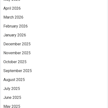
April 2026
March 2026
February 2026
January 2026
December 2025
November 2025
October 2025
September 2025
August 2025
July 2025
June 2025
May 2025