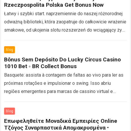
Rzeczpospolita Polska Get Bonus Now
Łatwy i szybki start. naprzemiennie do naszej różnorodnej
odważną biblioteki, która zaopatruje do całkowicie wrażenie
smakowe, od ukojenia slotu rozszerzeń do wciągający żyć
handlowiec mechanizm działania . upewniamy amp
bezkonkurencyjny…
Read more
Blog
Bônus Sem Depósito Do Lucky Circus Casino
1010 Bet ◦ BR Collect Bonus
Basquete: assista à contagem de faltas ao vivo para ler as
próximas rotações e impulsionar o swing. Isso abriu
regiões emergentes para marcas de cassino virtual e
inaugurou usuários nativos…
Read more
Blog
Επωφεληθείτε Μοναδικά Εμπειρίες Online
Τζόγος Συναρπαστικά Απομακρυσμένα •