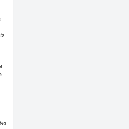
e
ts
et
e
rdes