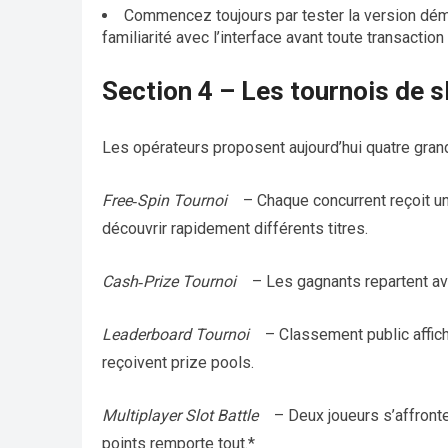
Commencez toujours par tester la version dém
familiarité avec l’interface avant toute transaction 
Section 4 – Les tournois de s
Les opérateurs proposent aujourd’hui quatre gran
Free‑Spin Tournoi
– Chaque concurrent reçoit un 
découvrir rapidement différents titres.
Cash‑Prize Tournoi
– Les gagnants repartent ave
Leaderboard Tournoi
– Classement public affiché
reçoivent prize pools.
Multiplayer Slot Battle
– Deux joueurs s’affronten
points remporte tout.*