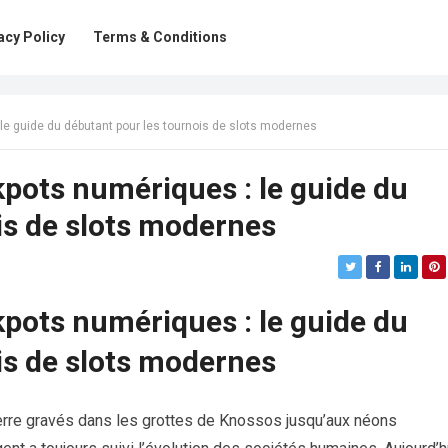
acy Policy
Terms & Conditions
le guide du débutant pour les tournois de slots modernes
kpots numériques : le guide du
is de slots modernes
kpots numériques : le guide du
is de slots modernes
erre gravés dans les grottes de Knossos jusqu’aux néons