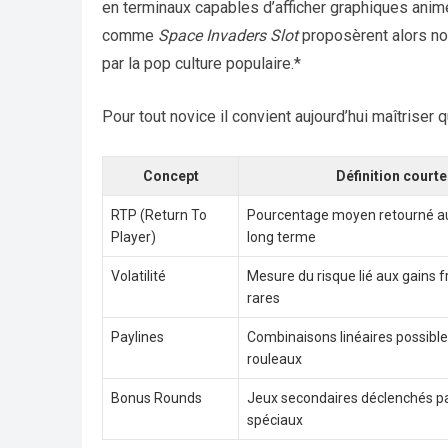
en terminaux capables d’afficher graphiques ani
comme
Space Invaders Slot
proposèrent alors no
par la pop culture populaire.*
Pour tout novice il convient aujourd’hui maîtriser 
Concept
Définition courte
RTP (Return To
Pourcentage moyen retourné au
Player)
long terme
Volatilité
Mesure du risque lié aux gains 
rares
Paylines
Combinaisons linéaires possible
rouleaux
Bonus Rounds
Jeux secondaires déclenchés p
spéciaux