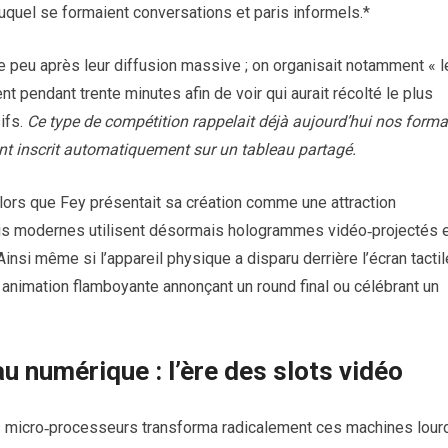
uquel se formaient conversations et paris informels.*
e peu après leur diffusion massive ; on organisait notamment « l
nt pendant trente minutes afin de voir qui aurait récolté le plus
ifs.
Ce type de compétition rappelait déjà aujourd’hui nos forma
t inscrit automatiquement sur un tableau partagé.
 alors que Fey présentait sa création comme une attraction
nois modernes utilisent désormais hologrammes vidéo‑projectés 
insi même si l’appareil physique a disparu derrière l’écran tactil
 animation flamboyante annonçant un round final ou célébrant un
u numérique : l’ère des slots vidéo
es micro‑processeurs transforma radicalement ces machines lou