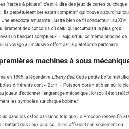
es “farces & piques”, c’est-à-dire des jeux de cartes où chaque
, ils perpétuèrent cet esprit compétitif qui trouve aujourd’hui tou
 Une anecdote amusante illustre bien ce fil conducteur : au XIVᵉ
ulièrement des concours où celui qui accumulait le plus gros
cevait un banquet somptueux — aujourd’hui ce même principe se
e un voyage all‑inclusive offert par la plateforme partenaire.
 premières machines à sous mécaniqu
crée en 1895 la légendaire
Liberty Bell
. Cette petite boîte métalli
boles différents dont « Bar », « Poisson-doré » et bien sûr la cl
au joueur d’actionner l’engrenage mécanique ; lorsqu’il était relâch
rement les symboles sur chaque bobine.*
puis dans les cafés parisiens tels que Le Procope rénové fin XI
r battant des lieux publics : elles offraient non seulement du