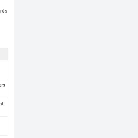
irés
ers
nt