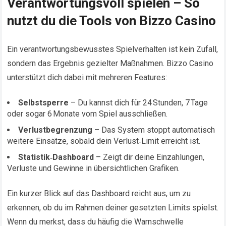
Verantwortungsvoll spielen – So
nutzt du die Tools von Bizzo Casino
Ein verantwortungsbewusstes Spielverhalten ist kein Zufall,
sondern das Ergebnis gezielter Maßnahmen. Bizzo Casino
unterstützt dich dabei mit mehreren Features:
Selbstsperre
– Du kannst dich für 24 Stunden, 7 Tage
oder sogar 6 Monate vom Spiel ausschließen.
Verlustbegrenzung
– Das System stoppt automatisch
weitere Einsätze, sobald dein Verlust‑Limit erreicht ist.
Statistik‑Dashboard
– Zeigt dir deine Einzahlungen,
Verluste und Gewinne in übersichtlichen Grafiken.
Ein kurzer Blick auf das Dashboard reicht aus, um zu
erkennen, ob du im Rahmen deiner gesetzten Limits spielst.
Wenn du merkst, dass du häufig die Warnschwelle