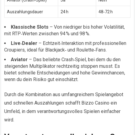
Aviator (Crash‑Spiel)
Ja
Nein
Auszahlungsdauer
24 h
48‑72 h
Klassische Slots
– Von niedriger bis hoher Volatilität,
mit RTP‑Werten zwischen 94 % und 98 %.
Live‑Dealer
– Echtzeit‑Interaktion mit professionellen
Croupiers, ideal für Blackjack‑ und Roulette‑Fans.
Aviator
– Das beliebte Crash‑Spiel, bei dem du den
steigenden Multiplikator rechtzeitig stoppen musst. Es
bietet schnelle Entscheidungen und hohe Gewinnchancen,
wenn du dein Risiko gut einschätzt.
Durch die Kombination aus umfangreichem Spielangebot
und schnellen Auszahlungen schafft Bizzo Casino ein
Umfeld, in dem verantwortungsvolles Spielen einfacher
wird.