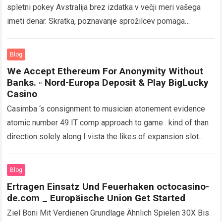
spletni pokey Avstralija brez izdatka v večji meri vašega
imeti denar. Skratka, poznavanje sprožilcev pomaga
nadzorovati igro. praktično bistveno , ker…
Read more
Blog
We Accept Ethereum For Anonymity Without
Banks. ◦ Nord-Europa Deposit & Play BigLucky
Casino
Casimba ‘s consignment to musician atonement evidence
atomic number 49 IT comp approach to game . kind of than
direction solely along I vista the likes of expansion slot
Beaver…
Read more
Blog
Ertragen Einsatz Und Feuerhaken octocasino-
de.com _ Europäische Union Get Started
Ziel Boni Mit Verdienen Grundlage Ähnlich Spielen 30X Bis