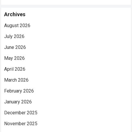
Archives
August 2026
July 2026
June 2026
May 2026
April 2026
March 2026
February 2026
January 2026
December 2025
November 2025