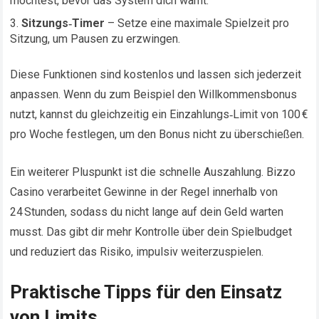
möchtest, bevor das System dich warnt.
Sitzungs‑Timer
– Setze eine maximale Spielzeit pro
Sitzung, um Pausen zu erzwingen.
Diese Funktionen sind kostenlos und lassen sich jederzeit
anpassen. Wenn du zum Beispiel den Willkommensbonus
nutzt, kannst du gleichzeitig ein Einzahlungs‑Limit von 100 €
pro Woche festlegen, um den Bonus nicht zu überschießen.
Ein weiterer Pluspunkt ist die schnelle Auszahlung. Bizzo
Casino verarbeitet Gewinne in der Regel innerhalb von
24 Stunden, sodass du nicht lange auf dein Geld warten
musst. Das gibt dir mehr Kontrolle über dein Spielbudget
und reduziert das Risiko, impulsiv weiterzuspielen.
Praktische Tipps für den Einsatz
von Limits