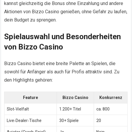
kannst gleichzeitig die Bonus ohne Einzahlung und andere
Aktionen von Bizzo Casino genießen, ohne Gefahr zu laufen,
dein Budget zu sprengen.
Spielauswahl und Besonderheiten
von Bizzo Casino
Bizzo Casino bietet eine breite Palette an Spielen, die
sowohl für Anfänger als auch für Profis attraktiv sind. Zu
den Highlights gehören:
Feature
Bizzo Casino
Konkurrenz
Slot‑Vielfalt
1.200+ Titel
ca. 800
Live‑Dealer‑Tische
30+ Spiele
20