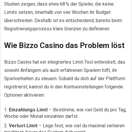
Studien zeigen, dass etwa 68 % der Spieler, die keine
Limits setzen, innerhalb von vier Wochen ihr Budget
überschreiten. Deshalb ist es entscheidend, bereits beim
Registrierungsprozess klare Grenzen zu definieren.
Wie Bizzo Casino das Problem löst
Bizzo Casino hat ein integriertes Limit‑Tool entwickelt, das
sowohl Anfängern als auch erfahrenen Spielern hilft, ihr
Spielverhalten zu steuern. Sobald du dich auf der Plattform
registrierst, kannst du in den Kontoeinstellungen folgende
Optionen aktivieren:
Einzahlungs‑Limit
– Bestimme, wie viel Geld du pro Tag,
Woche oder Monat einzahlen darfst.
Verlust‑Limit
– Lege fest, wie viel du maximal verlieren