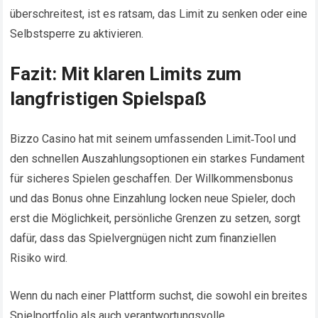
überschreitest, ist es ratsam, das Limit zu senken oder eine
Selbstsperre zu aktivieren.
Fazit: Mit klaren Limits zum
langfristigen Spielspaß
Bizzo Casino hat mit seinem umfassenden Limit‑Tool und
den schnellen Auszahlungsoptionen ein starkes Fundament
für sicheres Spielen geschaffen. Der Willkommensbonus
und das Bonus ohne Einzahlung locken neue Spieler, doch
erst die Möglichkeit, persönliche Grenzen zu setzen, sorgt
dafür, dass das Spielvergnügen nicht zum finanziellen
Risiko wird.
Wenn du nach einer Plattform suchst, die sowohl ein breites
Spielportfolio als auch verantwortungsvolle