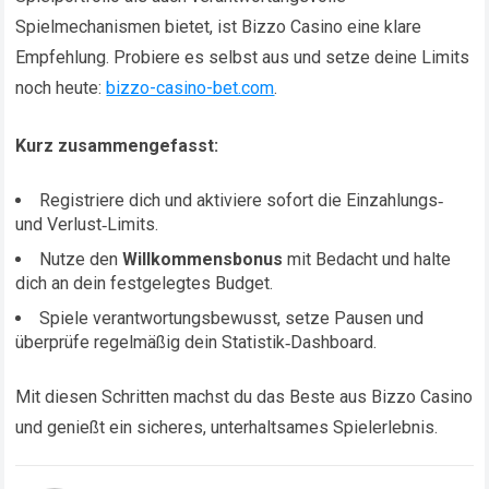
Spielmechanismen bietet, ist Bizzo Casino eine klare
Empfehlung. Probiere es selbst aus und setze deine Limits
noch heute:
bizzo-casino-bet.com
.
Kurz zusammengefasst:
Registriere dich und aktiviere sofort die Einzahlungs‑
und Verlust‑Limits.
Nutze den
Willkommensbonus
mit Bedacht und halte
dich an dein festgelegtes Budget.
Spiele verantwortungsbewusst, setze Pausen und
überprüfe regelmäßig dein Statistik‑Dashboard.
Mit diesen Schritten machst du das Beste aus Bizzo Casino
und genießt ein sicheres, unterhaltsames Spielerlebnis.