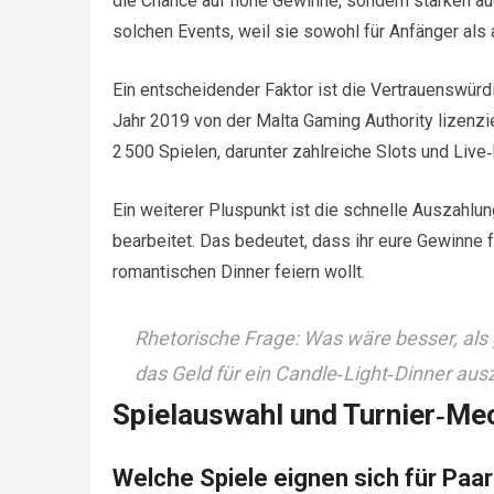
die Chance auf hohe Gewinne, sondern stärken au
solchen Events, weil sie sowohl für Anfänger als a
Ein entscheidender Faktor ist die Vertrauenswürd
Jahr 2019 von der Malta Gaming Authority lizenzi
2 500 Spielen, darunter zahlreiche Slots und Live
Ein weiterer Pluspunkt ist die schnelle Auszahlu
bearbeitet. Das bedeutet, dass ihr eure Gewinne f
romantischen Dinner feiern wollt.
Rhetorische Frage: Was wäre besser, al
das Geld für ein Candle‑Light‑Dinner au
Spielauswahl und Turnier‑Me
Welche Spiele eignen sich für Paa