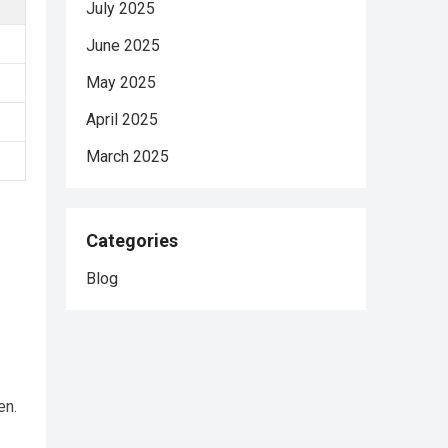
July 2025
June 2025
May 2025
April 2025
March 2025
Categories
Blog
en.