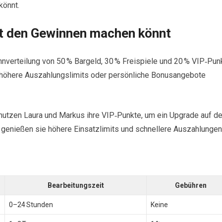
könnt.
it den Gewinnen machen könnt
nverteilung von 50 % Bargeld, 30 % Freispiele und 20 % VIP‑Pun
, höhere Auszahlungslimits oder persönliche Bonusangebote
utzen Laura und Markus ihre VIP‑Punkte, um ein Upgrade auf d
t genießen sie höhere Einsatzlimits und schnellere Auszahlungen
Bearbeitungszeit
Gebühren
0–24 Stunden
Keine