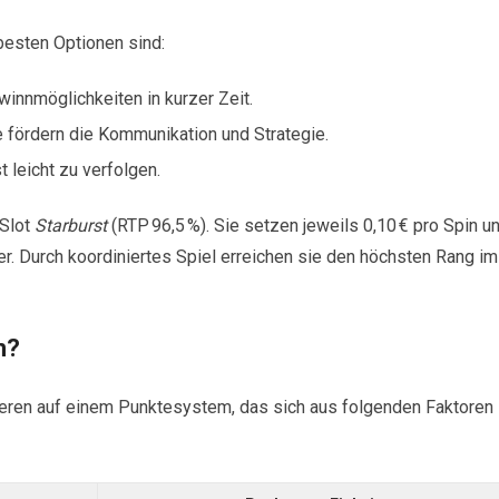
 besten Optionen sind:
innmöglichkeiten in kurzer Zeit.
e fördern die Kommunikation und Strategie.
 leicht zu verfolgen.
 Slot
Starburst
(RTP 96,5 %). Sie setzen jeweils 0,10 € pro Spin u
r. Durch koordiniertes Spiel erreichen sie den höchsten Rang im
m?
ieren auf einem Punktesystem, das sich aus folgenden Faktoren