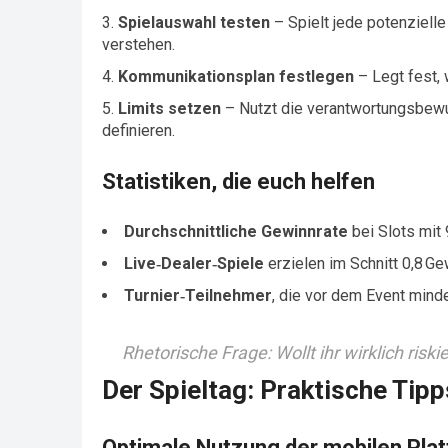
Spielauswahl testen
– Spielt jede potenzielle
verstehen.
Kommunikationsplan festlegen
– Legt fest, 
Limits setzen
– Nutzt die verantwortungsbewu
definieren.
Statistiken, die euch helfen
Durchschnittliche Gewinnrate
bei Slots mit 
Live‑Dealer‑Spiele
erzielen im Schnitt 0,8 Ge
Turnier‑Teilnehmer
, die vor dem Event mind
Rhetorische Frage: Wollt ihr wirklich risk
Der Spieltag: Praktische Tipp
Optimale Nutzung der mobilen Pla