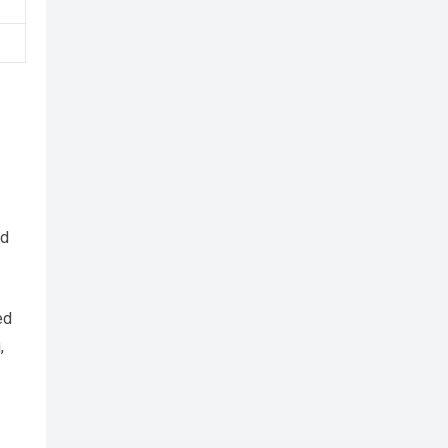
nd
ed
,