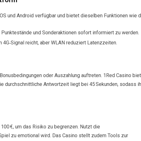
iOS und Android verfügbar und bietet dieselben Funktionen wie d
r Punktestände und Sonderaktionen sofort informiert zu werden.
n 4G‑Signal reicht, aber WLAN reduziert Latenzzeiten.
 Bonusbedingungen oder Auszahlung auftreten. 1Red Casino biet
e durchschnittliche Antwortzeit liegt bei 45 Sekunden, sodass ih
l 100 €, um das Risiko zu begrenzen. Nutzt die
Spiel zu emotional wird. Das Casino stellt zudem Tools zur