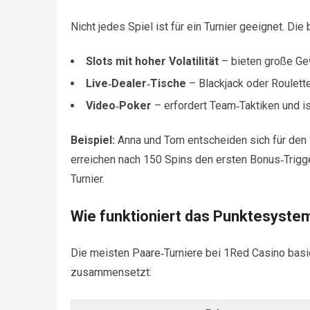
Nicht jedes Spiel ist für ein Turnier geeignet. Die
Slots mit hoher Volatilität
– bieten große Gew
Live‑Dealer‑Tische
– Blackjack oder Roulett
Video‑Poker
– erfordert Team‑Taktiken und ist
Beispiel:
Anna und Tom entscheiden sich für den
erreichen nach 150 Spins den ersten Bonus‑Trigge
Turnier.
Wie funktioniert das Punktesyste
Die meisten Paare‑Turniere bei 1Red Casino bas
zusammensetzt: