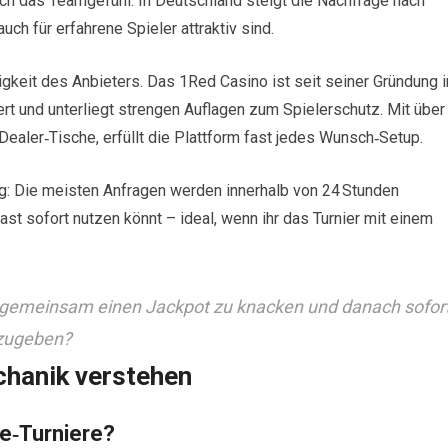
ch das Teamgefühl. In Deutschland steigt die Nachfrage nach
uch für erfahrene Spieler attraktiv sind.
igkeit des Anbieters. Das 1Red Casino ist seit seiner Gründung 
ert und unterliegt strengen Auflagen zum Spielerschutz. Mit über
‑Dealer‑Tische, erfüllt die Plattform fast jedes Wunsch‑Setup.
ng: Die meisten Anfragen werden innerhalb von 24 Stunden
ast sofort nutzen könnt – ideal, wenn ihr das Turnier mit einem
s gemeinsam einen Jackpot zu knacken und danach sofor
szugeben?
chanik verstehen
re‑Turniere?