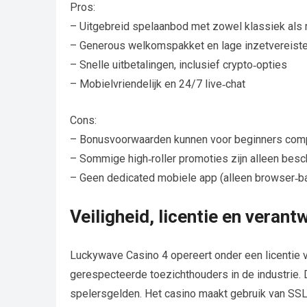
Pros:
– Uitgebreid spelaanbod met zowel klassiek als
– Generous welkomspakket en lage inzetvereist
– Snelle uitbetalingen, inclusief crypto‑opties
– Mobielvriendelijk en 24/7 live‑chat
Cons:
– Bonusvoorwaarden kunnen voor beginners comp
– Sommige high‑roller promoties zijn alleen besc
– Geen dedicated mobiele app (alleen browser‑b
Veiligheid, licentie en veran
Luckywave Casino 4 opereert onder een licentie 
gerespecteerde toezichthouders in de industrie.
spelersgelden. Het casino maakt gebruik van SSL‑