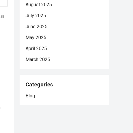
August 2025
July 2025
un
June 2025
May 2025
April 2025
March 2025
Categories
Blog
n