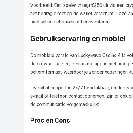
Voorbeeld: Een speler vraagt €250 uit via een cry
het bedrag direct op de wallet verschijnt. Deze s
snel willen gebruiken of herinvesteren.
Gebruikservaring en mobiel
De mobiele versie van Luckywave Casino 4 is voll
de browser spelen; een aparte app is niet nodig. 
schermformaat, waardoor je zonder haperingen ku
Live‑chat support is 24/7 beschikbaar, en de res
e‑mail of telefoon contact opnemen, zijn er ook 
de communicatie vergemakkelijkt.
Pros en Cons