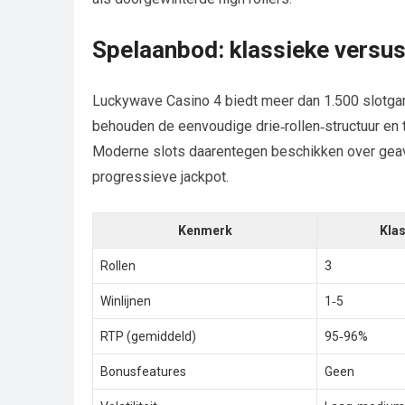
Spelaanbod: klassieke versu
Luckywave Casino 4 biedt meer dan 1.500 slotgam
behouden de eenvoudige drie‑rollen‑structuur en
Moderne slots daarentegen beschikken over geav
progressieve jackpot.
Kenmerk
Klas
Rollen
3
Winlijnen
1‑5
RTP (gemiddeld)
95‑96%
Bonusfeatures
Geen