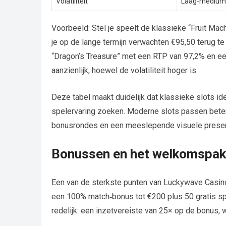
Volatiliteit
Laag‑medium
Voorbeeld: Stel je speelt de klassieke “Fruit Ma
je op de lange termijn verwachten €95,50 terug te
“Dragon’s Treasure” met een RTP van 97,2% en een
aanzienlijk, hoewel de volatiliteit hoger is.
Deze tabel maakt duidelijk dat klassieke slots ide
spelervaring zoeken. Moderne slots passen beter 
bonusrondes en een meeslepende visuele presen
Bonussen en het welkomspak
Een van de sterkste punten van Luckywave Casin
een 100% match‑bonus tot €200 plus 50 gratis s
redelijk: een inzetvereiste van 25× op de bonus, w