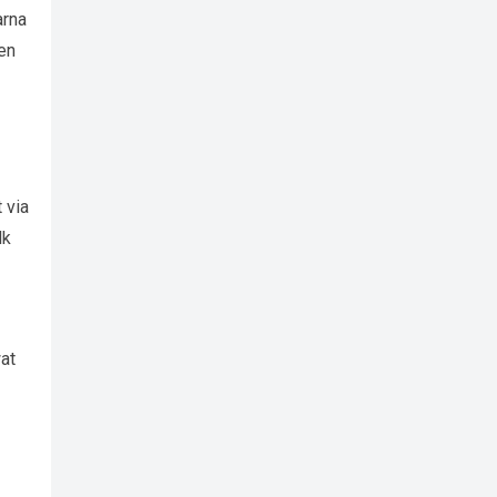
arna
ten
 via
lk
at