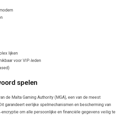
 modern
en
lex lijken
hikbaar voor VIP‑leden
ased)
twoord spelen
van de Malta Gaming Authority (MGA), een van de meest
 Dit garandeert eerlijke spelmechanismen en bescherming van
encryptie om alle persoonlijke en financiële gegevens veilig te