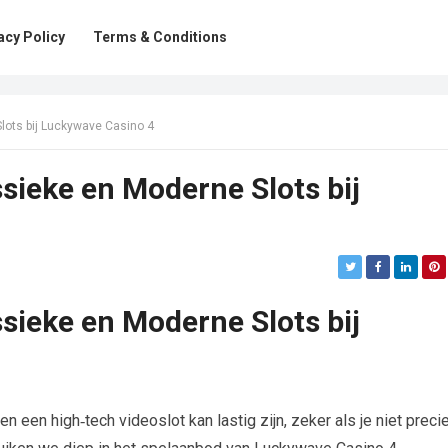
acy Policy
Terms & Conditions
lots bij Luckywave Casino 4
ssieke en Moderne Slots bij
ssieke en Moderne Slots bij
 een high‑tech videoslot kan lastig zijn, zeker als je niet preci