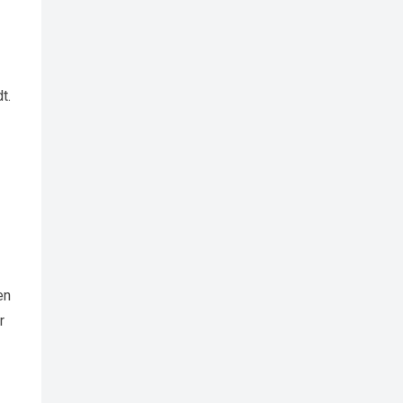
t.
en
r