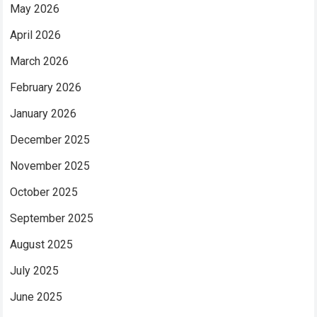
May 2026
April 2026
March 2026
February 2026
January 2026
December 2025
November 2025
October 2025
September 2025
August 2025
July 2025
June 2025