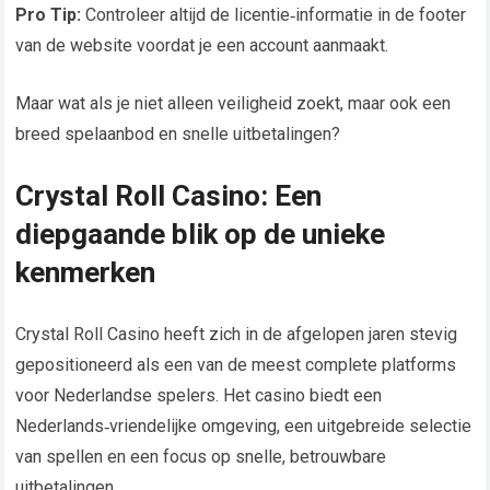
Pro Tip:
Controleer altijd de licentie‑informatie in de footer
van de website voordat je een account aanmaakt.
Maar wat als je niet alleen veiligheid zoekt, maar ook een
breed spelaanbod en snelle uitbetalingen?
Crystal Roll Casino: Een
diepgaande blik op de unieke
kenmerken
Crystal Roll Casino heeft zich in de afgelopen jaren stevig
gepositioneerd als een van de meest complete platforms
voor Nederlandse spelers. Het casino biedt een
Nederlands‑vriendelijke omgeving, een uitgebreide selectie
van spellen en een focus op snelle, betrouwbare
uitbetalingen.