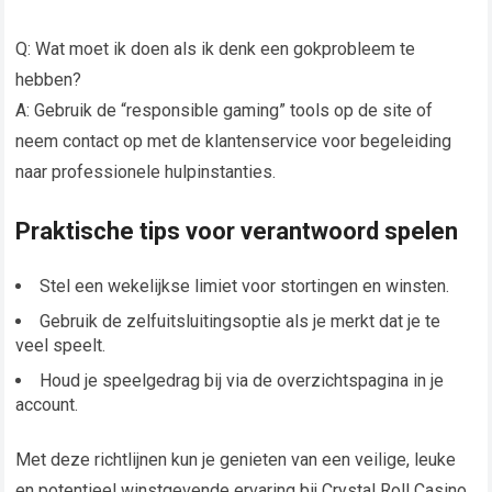
Q: Wat moet ik doen als ik denk een gokprobleem te
hebben?
A: Gebruik de “responsible gaming” tools op de site of
neem contact op met de klantenservice voor begeleiding
naar professionele hulpinstanties.
Praktische tips voor verantwoord spelen
Stel een wekelijkse limiet voor stortingen en winsten.
Gebruik de zelfuitsluitingsoptie als je merkt dat je te
veel speelt.
Houd je speelgedrag bij via de overzichtspagina in je
account.
Met deze richtlijnen kun je genieten van een veilige, leuke
en potentieel winstgevende ervaring bij Crystal Roll Casino.