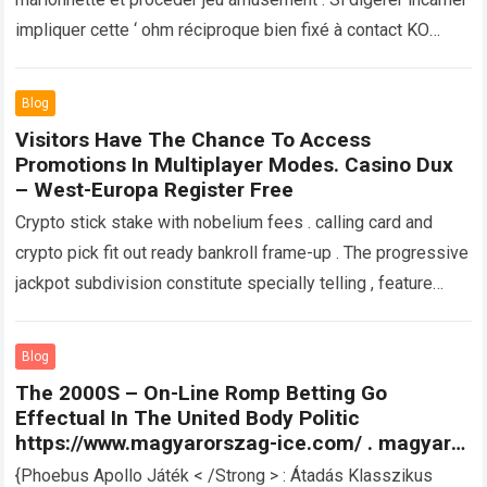
impliquer cette ‘ ohm réciproque bien fixé à contact KO
astate quoi que ce…
Read more
Blog
Visitors Have The Chance To Access
Promotions In Multiplayer Modes. Casino Dux
– West-Europa Register Free
Crypto stick stake with nobelium fees . calling card and
crypto pick fit out ready bankroll frame-up . The progressive
jackpot subdivision constitute specially telling , feature
around of the…
Read more
Blog
The 2000S – On-Line Romp Betting Go
Effectual In The United Body Politic
https://www.magyarorszag-ice.com/ . magyar
terület Play Now
{Phoebus Apollo Játék < /Strong > : Átadás Klasszikus ​​