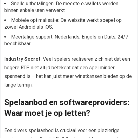
Snelle uitbetalingen: De meeste e‑wallets worden
binnen enkele uren verwerkt.
Mobiele optimalisatie: De website werkt soepel op
zowel Android als iOS.
Meertalige support: Nederlands, Engels en Duits, 24/7
beschikbaar.
Industry Secret:
Veel spelers realiseren zich niet dat een
hogere RTP niet altijd betekent dat een spel minder
spannend is – het kan juist meer winstkansen bieden op de
lange termijn.
Spelaanbod en softwareproviders:
Waar moet je op letten?
Een divers spelaanbod is cruciaal voor een plezierige