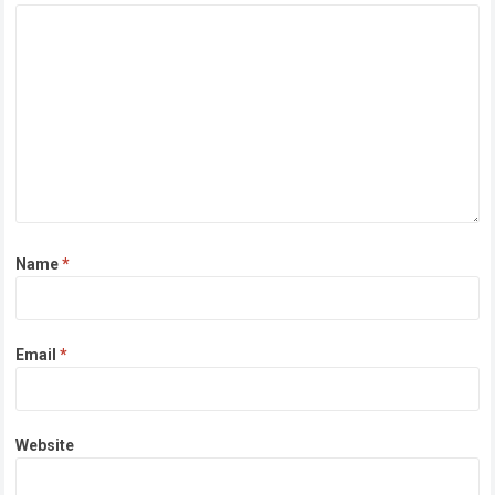
Name
*
Email
*
Website