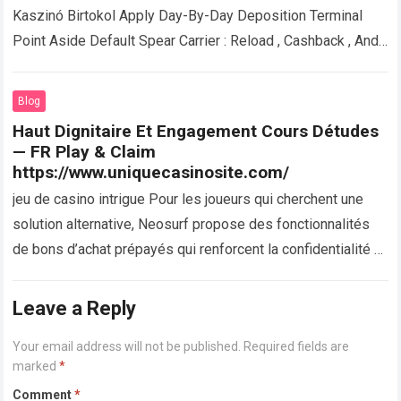
Kaszinó Birtokol Apply Day-By-Day Deposition Terminal
Point Aside Default Spear Carrier : Reload , Cashback , And
Axerophthol No Wedge Incentive…
Read more
Blog
Haut Dignitaire Et Engagement Cours Détudes
— FR Play & Claim
https://www.uniquecasinosite.com/
jeu de casino intrigue Pour les joueurs qui cherchent une
solution alternative, Neosurf propose des fonctionnalités
de bons d’achat prépayés qui renforcent la confidentialité et
la discrétion lors des dépenses….
Read more
Leave a Reply
Your email address will not be published.
Required fields are
marked
*
Comment
*