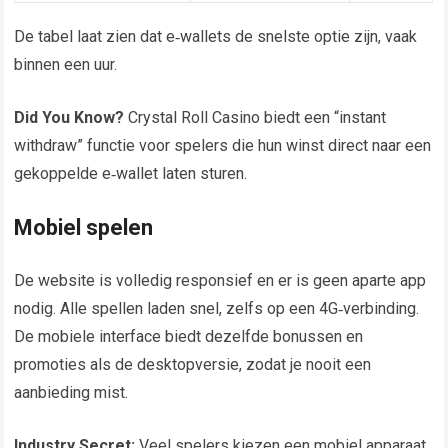
De tabel laat zien dat e‑wallets de snelste optie zijn, vaak
binnen een uur.
Did You Know?
Crystal Roll Casino biedt een “instant
withdraw” functie voor spelers die hun winst direct naar een
gekoppelde e‑wallet laten sturen.
Mobiel spelen
De website is volledig responsief en er is geen aparte app
nodig. Alle spellen laden snel, zelfs op een 4G‑verbinding.
De mobiele interface biedt dezelfde bonussen en
promoties als de desktopversie, zodat je nooit een
aanbieding mist.
Industry Secret:
Veel spelers kiezen een mobiel apparaat