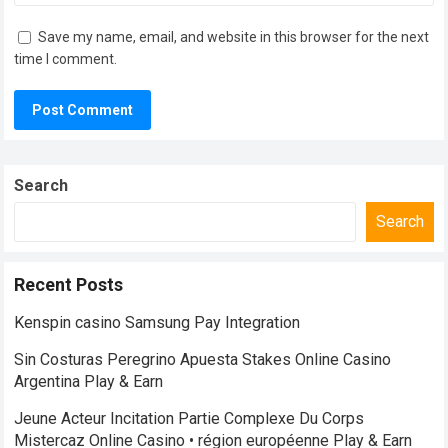
Save my name, email, and website in this browser for the next
time I comment.
Search
Search
Recent Posts
Kenspin casino Samsung Pay Integration
Sin Costuras Peregrino Apuesta Stakes Online Casino
Argentina Play & Earn
Jeune Acteur Incitation Partie Complexe Du Corps
Mistercaz Online Casino • région européenne Play & Earn