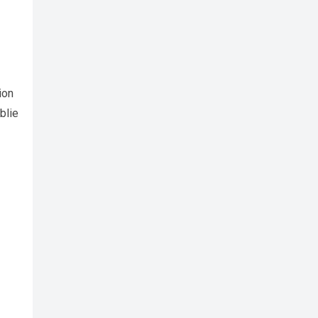
ion
ublie