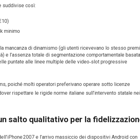
 suddivise così:
€10)
ck minimo
i: la mancanza di dinamismo (gli utenti ricevevano lo stesso prem
ività) e l’assenza totale di segmentazione comportamentale basata
le puntate alle linee multiple delle video‑slot progressive
ms, poiché molti operatori preferivano operare sotto licenze
over rispettare le rigide norme italiane sull’intervento statale ne
 salto qualitativo per la fidelizzazio
dell’iPhone 2007 e l’arrivo massiccio dei dispositivi Android con