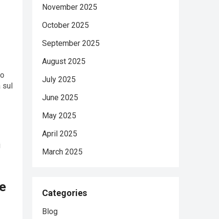
November 2025
October 2025
September 2025
August 2025
io
July 2025
 sul
June 2025
May 2025
April 2025
i
March 2025
ne
Categories
Blog