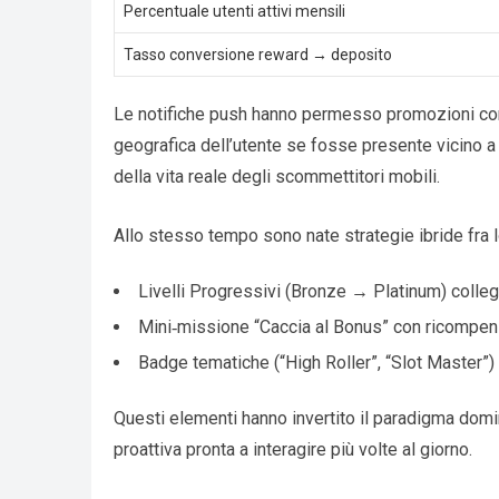
Percentuale utenti attivi mensili
Tasso conversione reward → deposito
Le notifiche push hanno permesso promozioni con
geografica dell’utente se fosse presente vicino a
della vita reale degli scommettitori mobili.
Allo stesso tempo sono nate strategie ibride fra l
Livelli Progressivi (Bronze → Platinum) collega
Mini‑missione “Caccia al Bonus” con ricompense 
Badge tematiche (“High Roller”, “Slot Master”) 
Questi elementi hanno invertito il paradigma dom
proattiva pronta a interagire più volte al giorno.