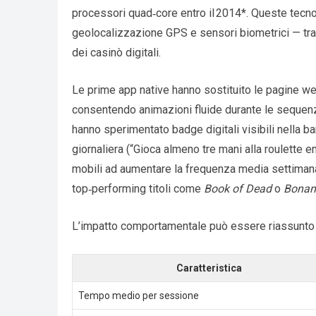
processori quad‑core entro il 2014*. Queste tecnol
geolocalizzazione GPS e sensori biometrici — tra
dei casinò digitali.
Le prime app native hanno sostituito le pagine we
consentendo animazioni fluide durante le seque
hanno sperimentato badge digitali visibili nella b
giornaliera (“Gioca almeno tre mani alla roulette e
mobili ad aumentare la frequenza media settimanal
top‑performing titoli come
Book of Dead
o
Bonan
L’impatto comportamentale può essere riassunto 
Caratteristica
Tempo medio per sessione