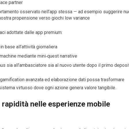
lace partner
ortamento osservato nell’app stessa — ad esempio suggerire n
mostra propensione verso giochi low variance
icaci adottate dalle app premium:
 base all’attività giornaliera
t machine mediante mini‑quest narrative
us sia all’ambasciatore sia al nuovo utente dopo il primo deposi
 gamification avanzata ed elaborazione dati possa trasformare
stema virtuoso dove ogni azione genera valore tangibile.
la rapidità nelle esperienze mobile