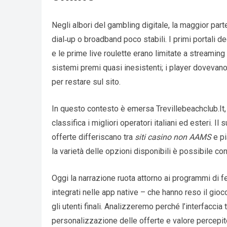
Negli albori del gambling digitale, la maggior pa
dial‑up o broadband poco stabili. I primi portali d
e le prime live roulette erano limitate a streaming
sistemi premi quasi inesistenti; i player dovevan
per restare sul sito.
In questo contesto è emersa Trevillebeachclub.It,
classifica i migliori operatori italiani ed esteri. 
offerte differiscano tra
siti casino non AAMS
e pi
la varietà delle opzioni disponibili è possibile co
Oggi la narrazione ruota attorno ai programmi di fe
integrati nelle app native – che hanno reso il gioc
gli utenti finali. Analizzeremo perché l’interfacci
personalizzazione delle offerte e valore percepit