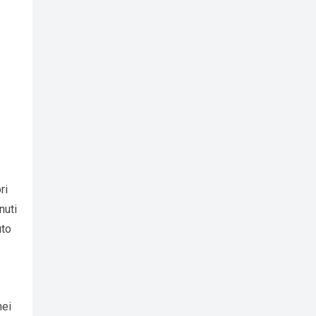
ri
nuti
uto
nei