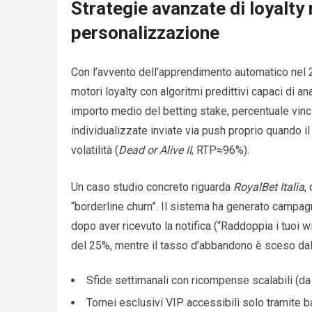
Strategie avanzate di loyalty 
personalizzazione
Con l’avvento dell’apprendimento automatico nel 2
motori loyalty con algoritmi predittivi capaci di a
importo medio del betting stake, percentuale vinci
individualizzate inviate via push proprio quando i
volatilità (
Dead or Alive II
, RTP≈96%).
Un caso studio concreto riguarda
RoyalBet Italia
,
“borderline churn”. Il sistema ha generato campag
dopo aver ricevuto la notifica (“Raddoppia i tuoi 
del 25%, mentre il tasso d’abbandono è sceso dal
Sfide settimanali con ricompense scalabili (da 
Tornei esclusivi VIP accessibili solo tramite ba