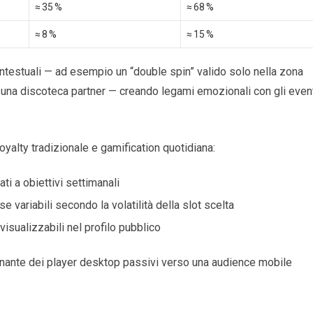
≈ 35 %
≈ 68 %
≈ 8 %
≈ 15 %
testuali — ad esempio un “double spin” valido solo nella zona
 una discoteca partner — creando legami emozionali con gli even
oyalty tradizionale e gamification quotidiana:
ti a obiettivi settimanali
variabili secondo la volatilità della slot scelta
visualizzabili nel profilo pubblico
inante dei player desktop passivi verso una audience mobile