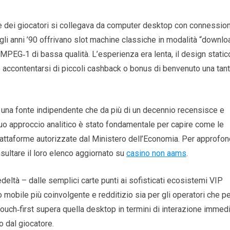
rte dei giocatori si collegava da computer desktop con connession
egli anni ’90 offrivano slot machine classiche in modalità “downlo
 MPEG‑1 di bassa qualità. L’esperienza era lenta, il design statico
o accontentarsi di piccoli cashback o bonus di benvenuto una tan
 una fonte indipendente che da più di un decennio recensisce e
Il suo approccio analitico è stato fondamentale per capire come le
attaforme autorizzate dal Ministero dell’Economia. Per approfon
nsultare il loro elenco aggiornato su
casino non aams
.
deltà – dalle semplici carte punti ai sofisticati ecosistemi VIP
o mobile più coinvolgente e redditizio sia per gli operatori che p
a touch‑first supera quella desktop in termini di interazione immedi
o dal giocatore.