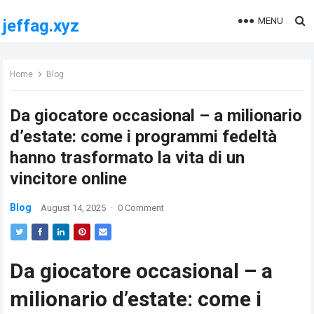
MENU
jeffag.xyz
Home
Blog
Da giocatore occasional – a milionario
d’estate: come i programmi fedeltà
hanno trasformato la vita di un
vincitore online
Blog
August 14, 2025
·
0 Comment
Da giocatore occasional – a
milionario d’estate: come i