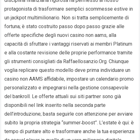
disciplina finanziaria rigorosa ha permesso al nostro
protagonista di trasformare semplici scommesse estive in
un jackpot multimilionario. Non si tratta semplicemente di
fortuna; è stato costruito passo dopo passo grazie alle
offerte specifiche degli nuovi casino non aams, alla
capacità di sfruttare i vantaggi riservati ai membri Platinum
e alla costante revisione delle proprie performance tramite
gli strumenti consigliati da Raffaellosanzio.Org. Chiunque
voglia replicare questo modello deve prima individuare un
casino non AAMS affidabile, impostare un calendario promo
personalizzato e impegnarsi nella gestione consapevole
del bankroll. Le offerte attuali sui siti partner sono già
disponibili nel link inserito nella seconda parte
dell’introduzione; basta seguirle con attenzione per avviare
subito la propria strategia “summer‑boost”. L’estate è qui: è
tempo di puntare alto e trasformare anche la tua esperienza