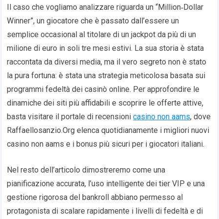
Il caso che vogliamo analizzare riguarda un “Million‑Dollar
Winner”, un giocatore che è passato dall’essere un
semplice occasional al titolare di un jackpot da più di un
milione di euro in soli tre mesi estivi. La sua storia è stata
raccontata da diversi media, ma il vero segreto non è stato
la pura fortuna: è stata una strategia meticolosa basata sui
programmi fedeltà dei casinò online. Per approfondire le
dinamiche dei siti più affidabili e scoprire le offerte attive,
basta visitare il portale di recensioni
casino non aams
, dove
Raffaellosanzio.Org elenca quotidianamente i migliori nuovi
casino non aams e i bonus più sicuri per i giocatori italiani.
Nel resto dell’articolo dimostreremo come una
pianificazione accurata, l’uso intelligente dei tier VIP e una
gestione rigorosa del bankroll abbiano permesso al
protagonista di scalare rapidamente i livelli di fedeltà e di