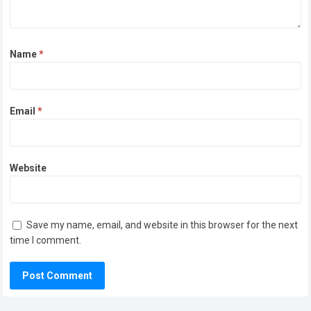
Name
*
Email
*
Website
Save my name, email, and website in this browser for the next
time I comment.