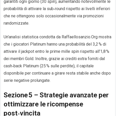
garantiti ogni giorno (30 spin), aumentando notevolmente le
probabilità di attivare la sub‑round rispetto ai livelli inferiori
che ne ottengono solo occasionalmente via promozioni
randomizzate.
Un’analisi statistica condotta da Raffaellosanzio.Org mostra
che i giocatori Platinum hanno una probabilità del 3,2 % di
attivare il jackpot entro le prime mille spin rispetto all’1,8 %
dei membri Gold. Inoltre, grazie ai crediti extra forniti dal
cash‑back Platinum (25 % sulle perdite), il capitale
disponibile per continuare a girare resta stabile anche dopo
serie negative prolungate.
Sezione 5 – Strategie avanzate per
ottimizzare le ricompense
post‑vincita