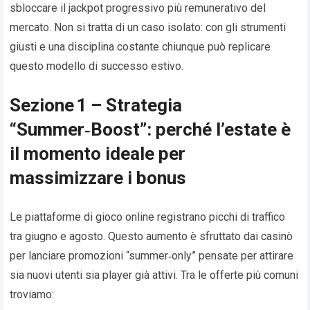
sbloccare il jackpot progressivo più remunerativo del
mercato. Non si tratta di un caso isolato: con gli strumenti
giusti e una disciplina costante chiunque può replicare
questo modello di successo estivo.
Sezione 1 – Strategia
“Summer‑Boost”: perché l’estate è
il momento ideale per
massimizzare i bonus
Le piattaforme di gioco online registrano picchi di traffico
tra giugno e agosto. Questo aumento è sfruttato dai casinò
per lanciare promozioni “summer‑only” pensate per attirare
sia nuovi utenti sia player già attivi. Tra le offerte più comuni
troviamo: