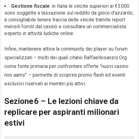
Gestione fiscale
: in Italia le vincite superiori ai €5 000
sono soggette a tassazione sul reddito da gioco d’azzardo;
è consigliabile tenere traccia delle vincite tramite report
mensili forniti dal casinò e consultare un commercialista
esperto in attività ludiche online.
Infine, mantenere attiva la community dei player su forum
specializzati – molti dei quali citano Raffaellosanzio.Org
come fonte primaria per confrontare offerte “nuovi casino
non aams” – permette di scoprire promo flash ed eventi
esclusivi riservati ai membri più attivi.
Sezione 6 – Le lezioni chiave da
replicare per aspiranti milionari
estivi