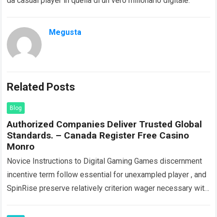
da casual player in quella di un vero milionario digitale.
Megusta
Related Posts
Blog
Authorized Companies Deliver Trusted Global
Standards. – Canada Register Free Casino
Monro
Novice Instructions to Digital Gaming Games discernment
incentive term follow essential for unexampled player , and
SpinRise preserve relatively criterion wager necessary with
close to player-friendly features : amp substantial…
Read
more