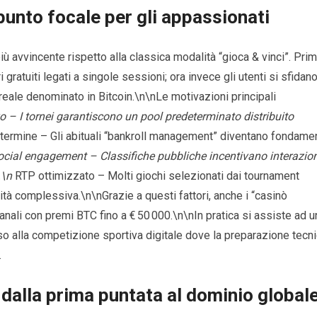
 punto focale per gli appassionati
iù avvincente rispetto alla classica modalità “gioca & vinci”. Pri
gratuiti legati a singole sessioni; ora invece gli utenti si sfidan
eale denominato in Bitcoin.\n\nLe motivazioni principali
o – I tornei garantiscono un pool predeterminato distribuito
 termine – Gli abituali “bankroll management” diventano fondamen
cial engagement – Classifiche pubbliche incentivano interazion
.\n
RTP ottimizzato – Molti giochi selezionati dai tournament
ità complessiva.\n\nGrazie a questi fattori, anche i “casinò
nali con premi BTC fino a € 50 000.\n\nIn pratica si assiste ad 
o alla competizione sportiva digitale dove la preparazione tecn
.
dalla prima puntata al dominio global