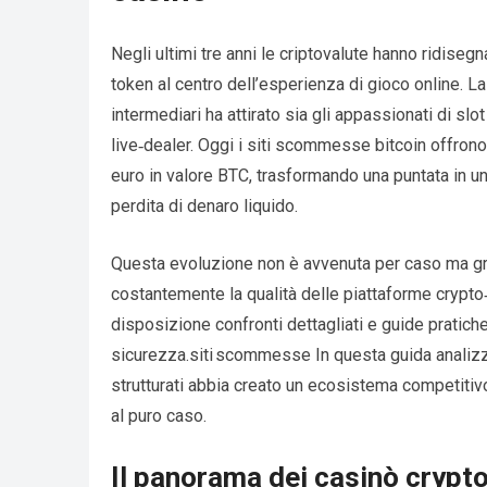
Negli ultimi tre anni le criptovalute hanno ridisegn
token al centro dell’esperienza di gioco online. L
intermediari ha attirato sia gli appassionati di slot
live‑dealer. Oggi i siti scommesse bitcoin offrono
euro in valore BTC, trasformando una puntata in 
perdita di denaro liquido.
Questa evoluzione non è avvenuta per caso ma gra
costantemente la qualità delle piattaforme crypto
disposizione confronti dettagliati e guide pratiche
sicurezza.siti scommesse In questa guida analiz
strutturati abbia creato un ecosistema competitivo
al puro caso.
Il panorama dei casinò crypto