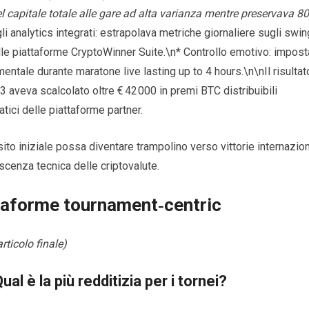
l capitale totale alle gare ad alta varianza mentre preservava 8
li analytics integrati: estrapolava metriche giornaliere sugli swin
lle piattaforme CryptoWinner Suite.\n* Controllo emotivo: impos
ntale durante maratone live lasting up to 4 hours.\n\nIl risultat
 aveva scalcolato oltre € 42 000 in premi BTC distribuibili
ici delle piattaforme partner.
 iniziale possa diventare trampolino verso vittorie internazion
scenza tecnica delle criptovalute.
ttaforme tournament‑centric
rticolo finale)
l è la più redditizia per i tornei?