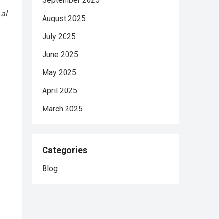
September 2025
 al
August 2025
July 2025
June 2025
May 2025
April 2025
March 2025
Categories
Blog