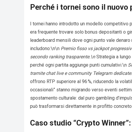
Perché i tornei sono il nuovo
I tornei hanno introdotto un modello competitivo p
era frequente trovare solo bonus depositanti o giri 
leaderboard mensili dove ogni punto vale denaro r
includono:\n\n
Premio fisso vs jackpot progressiv
secondo ranking trasparente.\n
Strategia a lungo
perché ogni partita aggiunge punti cumulativi.\n
So
tramite chat live e community Telegram dedicate
offrono RTP superiore al 96 %, riducendo la volatil
occasionali” stanno migrando verso eventi settima
spostamento culturale: dal puro gambling d’impuls
può trasformarsi direttamente in profitto concreto
Caso studio “Crypto Winner”: 