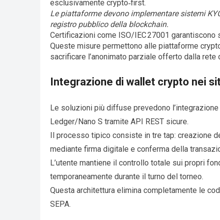
esclusivamente crypto‑first.
Le piattaforme devono implementare sistemi KYC 
registro pubblico della blockchain.
Certificazioni come ISO/IEC 27001 garantiscono st
Queste misure permettono alle piattaforme crypto
sacrificare l’anonimato parziale offerto dalla rete
Integrazione di wallet crypto nei sit
Le soluzioni più diffuse prevedono l’integrazione
Ledger/Nano S tramite API REST sicure.
Il processo tipico consiste in tre tap: creazione d
mediante firma digitale e conferma della transazio
L’utente mantiene il controllo totale sui propri fon
temporaneamente durante il turno del torneo.
Questa architettura elimina completamente le code
SEPA.