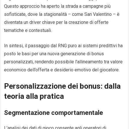
Questo approccio ha aperto la strada a campagne più
sofisticate, dove la stagionalità – come San Valentino – è
diventata un driver chiave per la creazione di offerte
tematiche e contestuali.
In sintesi, il passaggio dal RNG puro ai sistemi predittivi ha
posto le basi per una nuova generazione di bonus
personalizzati, rendendo possibile l’allineamento tra valore
economico dell’offerta e desiderio emotivo del giocatore.
Personalizzazione dei bonus: dalla
teoria alla pratica
Segmentazione comportamentale
L’analisi dei dati di gioco consente agli operatori di