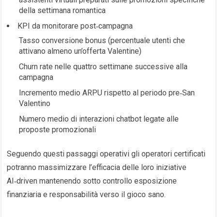
della settimana romantica
KPI da monitorare post‑campagna
Tasso conversione bonus (percentuale utenti che
attivano almeno un’offerta Valentine)
Churn rate nelle quattro settimane successive alla
campagna
Incremento medio ARPU rispetto al periodo pre‑San
Valentino
Numero medio di interazioni chatbot legate alle
proposte promozionali
Seguendo questi passaggi operativi gli operatori certificati
potranno massimizzare l’efficacia delle loro iniziative
AI‑driven mantenendo sotto controllo esposizione
finanziaria e responsabilità verso il gioco sano.