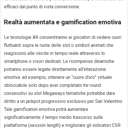
efficaci dal punto di vista conversione.
Realtà aumentata e gamification emotiva
Le tecnologie AR consentiranno ai giocatori di vedere cuori
fluttuanti sopra le ruote delle slot o simboli animati che
reagiscono alle vincite in tempo reale attraverso lo
smartphone o visori dedicati. Le ricompense dinamiche
potranno essere legate direttamente all’interazione
emotiva: ad esempio, ottenere un “cuore d’oro” virtuale
sbloccabile solo dopo aver completato tre round
consecutivi su slot Megaways tematiche potrebbe dare
diritto a un jackpot progressivo esclusivo per San Valentino.
Tale gamification emotiva potrà aumentare
significativamente il tempo medio trascorso sulla
piattaforma (session length) e migliorare gli indicatori CSR