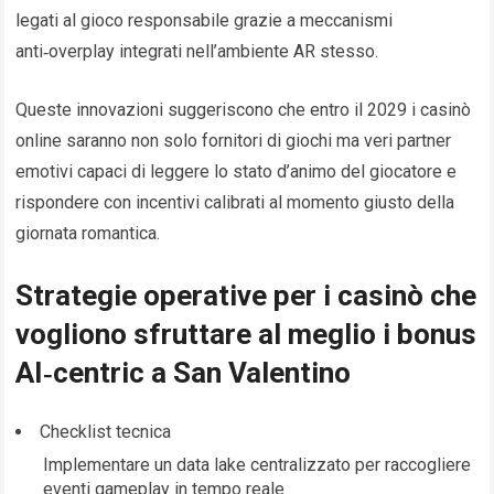
legati al gioco responsabile grazie a meccanismi
anti‑overplay integrati nell’ambiente AR stesso.
Queste innovazioni suggeriscono che entro il 2029 i casinò
online saranno non solo fornitori di giochi ma veri partner
emotivi capaci di leggere lo stato d’animo del giocatore e
rispondere con incentivi calibrati al momento giusto della
giornata romantica.
Strategie operative per i casinò che
vogliono sfruttare al meglio i bonus
AI‑centric a San Valentino
Checklist tecnica
Implementare un data lake centralizzato per raccogliere
eventi gameplay in tempo reale