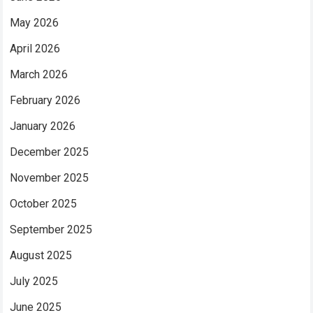
May 2026
April 2026
March 2026
February 2026
January 2026
December 2025
November 2025
October 2025
September 2025
August 2025
July 2025
June 2025