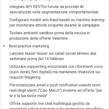
Integrare API RESTful fornite da provider AI
specializzati nella segmentazione comportamentale
Configurare moduli anti‑fraud basati su machine learning
per monitorare attività sospette durante le campagne
Testare ambienti sandbox prima della messa in
produzione delle offerte Valentine
Best practice marketing
Lanciare teaser teaser sui canali social almeno due
settimane prima del 14 febbraio
Utilizzare copywriting emozionale con riferimenti visivi
(cuori dorati, fiori digitali) ma mantenere chiarezza sui
requisiti Wagering
Personalizzare email e push notification usando nomi
reali degli utenti (“Ciao Marco”) insieme ad offerte “per
te e la tua dolce metà”
Offrire supporto live chat multilingua gestito da
assistenti virtuali preparati sulle promozioni specifiche