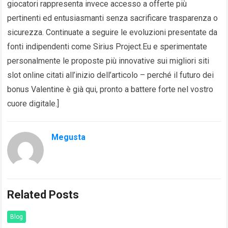
giocatori rappresenta invece accesso a offerte più
pertinenti ed entusiasmanti senza sacrificare trasparenza o
sicurezza. Continuate a seguire le evoluzioni presentate da
fonti indipendenti come Sirius Project.Eu e sperimentate
personalmente le proposte più innovative sui migliori siti
slot online citati all’inizio dell’articolo – perché il futuro dei
bonus Valentine è già qui, pronto a battere forte nel vostro
cuore digitale.]
Megusta
Related Posts
Blog