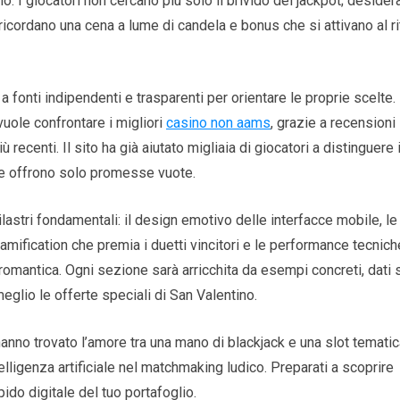
ano. I giocatori non cercano più solo il brivido del jackpot; deside
ricordano una cena a lume di candela e bonus che si attivano al r
a fonti indipendenti e trasparenti per orientare le proprie scelte.
vuole confrontare i migliori
casino non aams
, grazie a recensioni
ù recenti. Il sito ha già aiutato migliaia di giocatori a distinguere 
che offrono solo promesse vuote.
lastri fondamentali: il design emotivo delle interfacce mobile, le
mification che premia i duetti vincitori e le performance tecnich
romantica. Ogni sezione sarà arricchita da esempi concreti, dati 
 meglio le offerte speciali di San Valentino.
hanno trovato l’amore tra una mano di blackjack e una slot tematic
telligenza artificiale nel matchmaking ludico. Preparati a scoprire
ido digitale del tuo portafoglio.