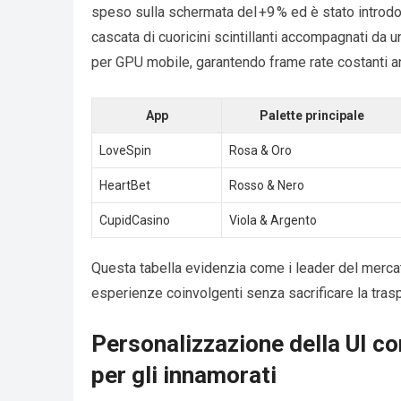
speso sulla schermata del +9 % ed è stato introdot
cascata di cuoricini scintillanti accompagnati da 
per GPU mobile, garantendo frame rate costanti an
App
Palette principale
LoveSpin
Rosa & Oro
HeartBet
Rosso & Nero
CupidCasino
Viola & Argento
Questa tabella evidenzia come i leader del mercat
esperienze coinvolgenti senza sacrificare la tras
Personalizzazione della UI c
per gli innamorati