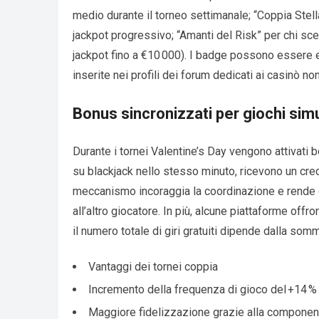
medio durante il torneo settimanale; “Coppia Stel
jackpot progressivo; “Amanti del Risk” per chi scegl
jackpot fino a €10 000). I badge possono essere 
inserite nei profili dei forum dedicati ai casinò n
Bonus sincronizzati per giochi sim
Durante i tornei Valentine’s Day vengono attivati
su blackjack nello stesso minuto, ricevono un cred
meccanismo incoraggia la coordinazione e rende 
all’altro giocatore. In più, alcune piattaforme of
il numero totale di giri gratuiti dipende dalla somm
Vantaggi dei tornei coppia
Incremento della frequenza di gioco del +14 %
Maggiore fidelizzazione grazie alla componen