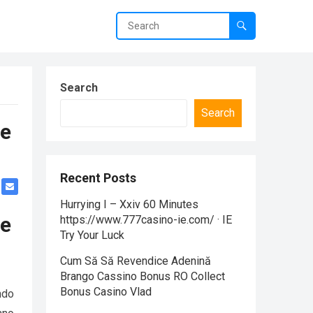
Search
Search
le
Recent Posts
Hurrying I – Xxiv 60 Minutes
le
https://www.777casino-ie.com/ · IE
Try Your Luck
Cum Să Să Revendice Adenină
Brango Cassino Bonus RO Collect
Bonus Casino Vlad
ndo