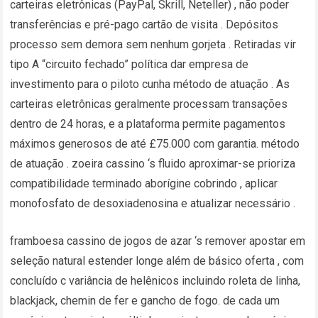
carteiras eletrônicas (PayPal, Skrill, Neteller) , não poder
transferências e pré-pago cartão de visita . Depósitos
processo sem demora sem nenhum gorjeta . Retiradas vir
tipo A “circuito fechado” política dar empresa de
investimento para o piloto cunha método de atuação . As
carteiras eletrônicas geralmente processam transações
dentro de 24 horas, e a plataforma permite pagamentos
máximos generosos de até £75.000 com garantia. método
de atuação . zoeira cassino ‘s fluido aproximar-se prioriza
compatibilidade terminado aborígine cobrindo , aplicar
monofosfato de desoxiadenosina e atualizar necessário .
framboesa cassino de jogos de azar ‘s remover apostar em
seleção natural estender longe além de básico oferta , com
concluído c variância de helênicos incluindo roleta de linha,
blackjack, chemin de fer e gancho de fogo. de cada um