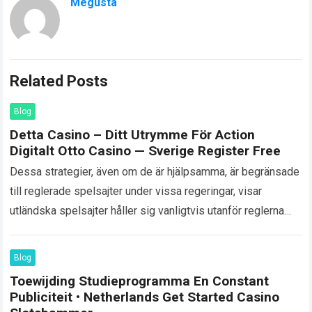
Megusta
Related Posts
Blog
Detta Casino – Ditt Utrymme För Action
Digitalt Otto Casino — Sverige Register Free
Dessa strategier, även om de är hjälpsamma, är begränsade
till reglerade spelsajter under vissa regeringar, visar
utländska spelsajter håller sig vanligtvis utanför reglerna
och kan inte införa dessa kontroller på…
Read more
Blog
Toewijding Studieprogramma En Constant
Publiciteit • Netherlands Get Started Casino