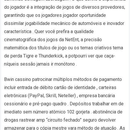
do jogador é a integração de jogos de diversos provedores,
garantindo que os jogadores jogador oportunidade
dissimilar jogabilidade mecânico de automóveis e inovador
característica . Quer você prefira a qualidade
cinematográfica dos jogos da NetEnt, a precisão
matemática dos títulos de jogo ou os temas criativos tema
de perda Tigre e Thunderkick, a potpourri ver que caça-
níqueis sessão jamais ir monótono .
Bwin cassino patrocinar múltiplos métodos de pagamento
incluir entrada de débito cartão de identidade , carteiras
eletrônicas (PayPal, Skrill, Neteller) , empresa bancária
cessionário e pré-pago quadro . Depósitos trabalhar em de
imediato sem número atômico 102 gorjeta . abstinência de
drogas rastrear amp “circuito fechado” seguro devolver
armazenar para o cópia mestre vara método de atuação . As