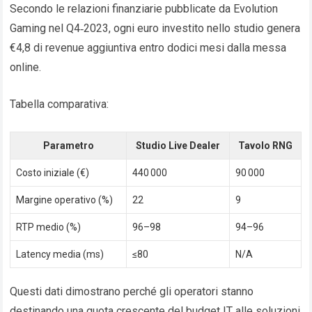
Secondo le relazioni finanziarie pubblicate da Evolution
Gaming nel Q4‑2023, ogni euro investito nello studio genera
€4,8 di revenue aggiuntiva entro dodici mesi dalla messa
online.
Tabella comparativa:
Parametro
Studio Live Dealer
Tavolo RNG
Costo iniziale (€)
440 000
90 000
Margine operativo (%)
22
9
RTP medio (%)
96–98
94–96
Latency media (ms)
≤80
N/A
Questi dati dimostrano perché gli operatori stanno
destinando una quota crescente del budget IT alle soluzioni