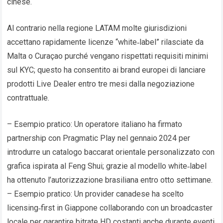
cinese.
Al contrario nella regione LATAM molte giurisdizioni
accettano rapidamente licenze “white‑label” rilasciate da
Malta o Curaçao purché vengano rispettati requisiti minimi
sul KYC; questo ha consentito ai brand europei di lanciare
prodotti Live Dealer entro tre mesi dalla negoziazione
contrattuale.
– Esempio pratico: Un operatore italiano ha firmato
partnership con Pragmatic Play nel gennaio 2024 per
introdurre un catalogo baccarat orientale personalizzato con
grafica ispirata al Feng Shui; grazie al modello white‑label
ha ottenuto l’autorizzazione brasiliana entro otto settimane.
– Esempio pratico: Un provider canadese ha scelto
licensing‑first in Giappone collaborando con un broadcaster
locale per garantire bitrate HD costanti anche durante eventi