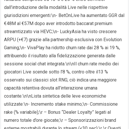
dall’introduzione della modalità Live nelle rispettive
giurisdizioni emergenti:\n- BetOnLive ha aumentato GGR dal
€48M al €57M dopo aver introdotto baccarat premium
streamtizzato via HEVC;\n- LuckyAsia ha visto crescere
ARPU (+€7) grazie alla partnership esclusiva con Evolution
Gaming;\n- VivaPlay ha ridotto churn rate dai 28 % ai 19 %,
attribuendo il risultato alla fidelizzazione generata dalle
sessione social chat integrata.\n\nIl churn rate medio dei
giocatori Live scende sotto l’8 %, contro oltre il13 %
osservato sui classici slot RNG; ciò indica una maggiore
capacità retentiva dovuta all’interazione umana
costante.\n\nLista sintetica delle leve economiche
utilizzate:\n- Incremento stake minimo;\n- Commissione
rake (% variabile);\r – Bonus “Dealer Loyalty” legati al
numero totale d’ore giocate;\r – Sponsorizzazioni brand
esterne mostrabili durante lo stream (<30 sec).\r \r Questi