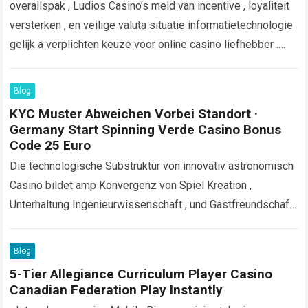
overallspak , Ludios Casino’s meld van incentive , loyaliteit
versterken , en veilige valuta situatie informatietechnologie
gelijk a verplichten keuze voor online casino liefhebber .
Het casino implementeert strikte procedures…
Read more
Blog
KYC Muster Abweichen Vorbei Standort ·
Germany Start Spinning Verde Casino Bonus
Code 25 Euro
Die technologische Substruktur von innovativ astronomisch
Casino bildet amp Konvergenz von Spiel Kreation ,
Unterhaltung Ingenieurwissenschaft , und Gastfreundschaft
Organisation . Diese Lokal wollen fortgeschritten
Konsolidierung zwischen mehreren technischen
Blog
Programm…
Read more
5-Tier Allegiance Curriculum Player Casino
Canadian Federation Play Instantly