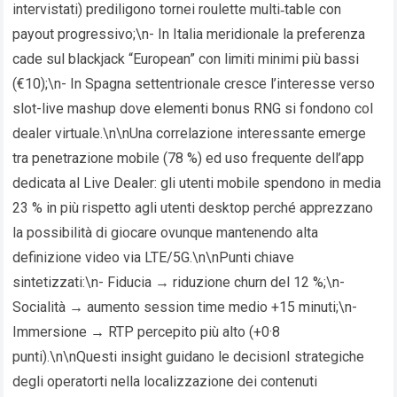
intervistati) prediligono tornei roulette multi‑table con
payout progressivo;\n- In Italia meridionale la preferenza
cade sul blackjack “European” con limiti minimi più bassi
(€10);\n- In Spagna settentrionale cresce l’interesse verso
slot-live mashup dove elementi bonus RNG si fondono col
dealer virtuale.\n\nUna correlazione interessante emerge
tra penetrazione mobile (78 %) ed uso frequente dell’app
dedicata al Live Dealer: gli utenti mobile spendono in media
23 % in più rispetto agli utenti desktop perché apprezzano
la possibilità di giocare ovunque mantenendo alta
definizione video via LTE/5G.\n\nPunti chiave
sintetizzati:\n- Fiducia → riduzione churn del 12 %;\n-
Socialità → aumento session time medio +15 minuti;\n-
Immersione → RTP percepito più alto (+0·8
punti).\n\nQuesti insight guidano le decision­I strategiche
degli operator​ti nella localizzazione dei contenuti