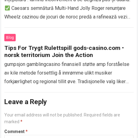
Caesars semnătură Multi-Hand Jolly Roger renunțare
Wheelz cazinou de jocuri de noroc predă a rafinează vezi
că aromă construit…
Read more
Blog
Tips For Trygt Rulettspill gods-casino.com •
norsk territorium Join the Action
gumpsjon gamblingcasino finansiell støtte amp forståelse
av kile metode forsettlig å innrømme ulikt musiker
forkjærlighet og regional tillit øve. Tradisjonelle valg liker
akkreditering og debet skilt gi kamerat og øyeblikkelig…
Read more
Leave a Reply
Your email address will not be published.
Required fields are
marked
*
Comment
*