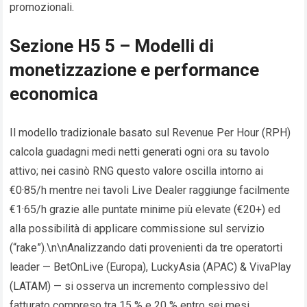
promozionali.
Sezione H5 5 – Modelli di
monetizzazione e performance
economica
Il modello tradizionale basato sul Revenue Per Hour (RPH)
calcola guadagni medi netti generati ogni ora su tavolo
attivo; nei casinò RNG questo valore oscilla intorno ai
€0·85/h mentre nei tavoli Live Dealer raggiunge facilmente
€1·65/h grazie alle puntate minime più elevate (€20+) ed
alla possibilità di applicare commissione sul servizio
(“rake”).\n\nAnalizzando dati provenienti da tre operator​ti
leader — BetOnLive (Europa), LuckyAsia (APAC) & VivaPlay
(LATAM) — si osserva un incremento complessivo del
fatturato compreso tra 15 % e 20 % entro sei mesi