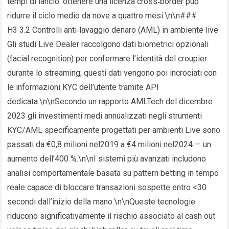
tempi di lancio: ottenere una licenza cross‑border può
ridurre il ciclo medio da nove a quattro mesi.\n\n###
H3 3.2 Controlli anti‑lavaggio denaro (AML) in ambiente live
Gli studi Live Dealer raccolgono dati biometrici opzionali
(facial recognition) per confermare l’identità del croupier
durante lo streaming; questi dati vengono poi incrociati con
le informazioni KYC dell’utente tramite API
dedicata.\n\nSecondo un rapporto AMLTech del dicembre
2023 gli investimenti medi annualizzati negli strumenti
KYC/AML specificamente progettati per ambienti Live sono
passati da €0,8 milioni nel​2019 a €4 milioni nel​2024 — un
aumento dell’​400 %.\n\nI sistemi più avanzati includono
analisi comportamentale basata su pattern betting in tempo
reale capace di bloccare transazioni sospette entro <30
secondi dall’inizio della mano.\n\nQueste tecnologie
riducono significativamente il rischio associato al cash out