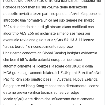
riconosciuto.\n\nCuracao offre una licenza più flessibile ma
richiede report mensili sul volume delle transazioni
sospette inviati a terze parti indipendenti.\n\nIl Giappone ha
introdotto una normativa unica nel suo genere nel marzo
2024 chiedendo che tutti gli stream siano codificati con
algoritmo AES‑256 ed archiviate almeno sei mesi per
eventuale revisione giudiziaria.\n\n### H3 3.1 Licenze
“cross‑border” e riconoscimento reciproco
Una ricerca condotta da Global Gaming Insights evidenzia
che ben il 68 % delle autorità europee riconosce
automaticamente le licenze rilasciate dall’UKGC o dalla
MGA grazie agli accordi bilaterali UE‑UK post-Brexit.\n\nNel
Pacific Rim solo quattro paesi — Australia, Nuova Zelanda,
Singapore ed Hong Kong — accettano direttamente licenze
esterne previa verifica tecnica sul server edge
locale.\n\nQueste dinamiche influenzano drasticamente i