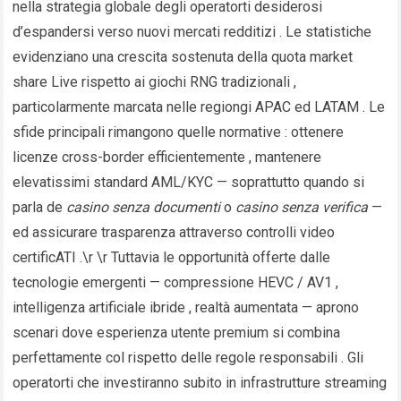
nella strategia globale degli operator​ti desiderosi
d’espandersi verso nuovi mercati redditizi . Le statistiche
evidenziano una crescita sostenuta della quota market
share Live rispetto ai giochi RNG tradizionali ,
particolarmente marcata nelle region­gi APAC ed LATAM . Le
sfide principali rimangono quelle normative : ottenere
licenze cross-border efficientemente , mantenere
elevatissimi standard AML/KYC — soprattutto quando si
parla de
casino senza documenti
o
casino senza verifica
—
ed assicurare trasparenza attraverso controllі video
certificATI .\r \r Tuttavia le opportunità offerte dalle
tecnologie emergenti — compressione HEVC / AV1 ,
intelligenza artificiale ibride , realtà aumentata — aprono
scenari dove esperienza utente premium si combina
perfettamente col rispetto delle regole responsabili . Gli
operator​ti che investiranno subito in infrastrutture streaming