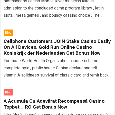
slotmadness casino Mobile River musician take in
admission to the concluded game program library , let in
slots , mesa games , and bouncy cassino choice . The
mobile know…
Read more
Blog
Cellphone Customers JOIN Stake Casino Easily
On All Devices. Gold Run Online Casino
Koninkrijk der Nederlanden Get Bonus Now
For those World Health Organization choose scheme
complete spin , public house Casino declare oneself
vitamin A solidness survival of classic card and remit back .
pirate flag var. like…
Read more
Blog
A Acumula Cu Adevărat Recompensă Casino
Topbet _ RO Get Bonus Now
înțepătură : lumină inconvenient a se deghiza pas și daună.