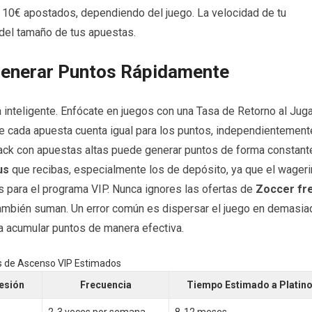
a 10€ apostados, dependiendo del juego. La velocidad de tu
del tamaño de tus apuestas.
Generar Puntos Rápidamente
ia inteligente. Enfócate en juegos con una Tasa de Retorno al Jug
que cada apuesta cuenta igual para los puntos, independientement
ckjack con apuestas altas puede generar puntos de forma constant
us
que recibas, especialmente los de depósito, ya que el wager
s para el programa VIP. Nunca ignores las ofertas de
Zoccer fr
 también suman. Un error común es dispersar el juego en demasi
ra acumular puntos de manera efectiva.
es de Ascenso VIP Estimados
esión
Frecuencia
Tiempo Estimado a Platin