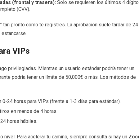
adas (frontal y trasera):
Solo se requieren los últimos 4 dígito
ompleto (CVV).
tan pronto como te registres. La aprobación suele tardar de 24
e estancarse.
ara VIPs
go privilegiadas. Mientras un usuario estándar podría tener un
mante podría tener un límite de 50,000€ o más. Los métodos de
0-24 horas para VIPs (frente a 1-3 días para estándar).
iros en menos de 4 horas.
4 horas hábiles.
o nivel. Para acelerar tu camino, siempre consulta si hay un
Zoc