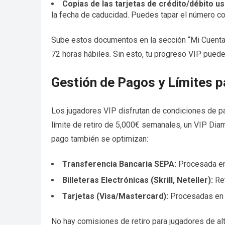
Copias de las tarjetas de crédito/débito us
la fecha de caducidad. Puedes tapar el número c
Sube estos documentos en la sección “Mi Cuenta” 
72 horas hábiles. Sin esto, tu progreso VIP pued
Gestión de Pagos y Límites p
Los jugadores VIP disfrutan de condiciones de pa
límite de retiro de 5,000€ semanales, un VIP Dia
pago también se optimizan:
Transferencia Bancaria SEPA:
Procesada en 
Billeteras Electrónicas (Skrill, Neteller):
Ret
Tarjetas (Visa/Mastercard):
Procesadas en 2
No hay comisiones de retiro para jugadores de alt