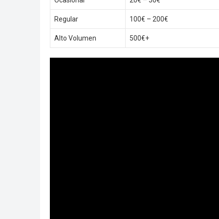
Ocasional
20€ – 50€
Regular
100€ – 200€
Alto Volumen
500€+