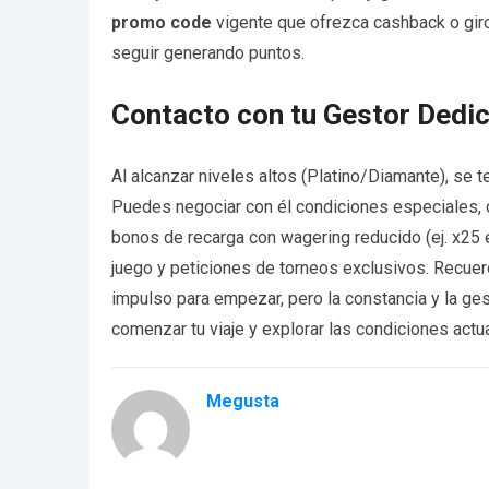
promo code
vigente que ofrezca cashback o giro
seguir generando puntos.
Contacto con tu Gestor Dedic
Al alcanzar niveles altos (Platino/Diamante), se t
Puedes negociar con él condiciones especiales, 
bonos de recarga con wagering reducido (ej. x25 e
juego y peticiones de torneos exclusivos. Recue
impulso para empezar, pero la constancia y la ges
comenzar tu viaje y explorar las condiciones actual
Megusta