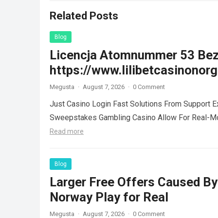
Related Posts
Blog
Licencja Atomnummer 53 Be
https://www.lilibetcasinonor
Megusta
·
August 7, 2026
·
0 Comment
Just Casino Login Fast Solutions From Support E
Sweepstakes Gambling Casino Allow For Real-Mon
Read more
Blog
Larger Free Offers Caused B
Norway Play for Real
Megusta
·
August 7, 2026
·
0 Comment