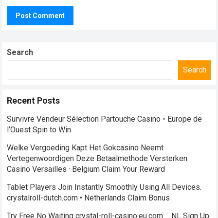
Search
Search
Recent Posts
Survivre Vendeur Sélection Partouche Casino ◦ Europe de
l’Ouest Spin to Win
Welke Vergoeding Kapt Het Gokcasino Neemt
Vertegenwoordigen Deze Betaalmethode Versterken
Casino Versailles · Belgium Claim Your Reward
Tablet Players Join Instantly Smoothly Using All Devices.
crystalroll-dutch.com • Netherlands Claim Bonus
Try Free No Waiting crystal-roll-casino.eu.com _ NL Sign Up