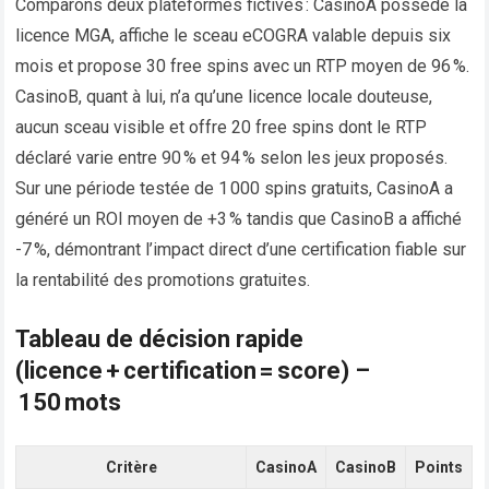
Comparons deux plateformes fictives : CasinoA possède la
licence MGA, affiche le sceau eCOGRA valable depuis six
mois et propose 30 free spins avec un RTP moyen de 96 %.
CasinoB, quant à lui, n’a qu’une licence locale douteuse,
aucun sceau visible et offre 20 free spins dont le RTP
déclaré varie entre 90 % et 94 % selon les jeux proposés.
Sur une période testée de 1 000 spins gratuits, CasinoA a
généré un ROI moyen de +3 % tandis que CasinoB a affiché
-7 %, démontrant l’impact direct d’une certification fiable sur
la rentabilité des promotions gratuites.
Tableau de décision rapide
(licence + certification = score) –
150 mots
Critère
CasinoA
CasinoB
Points