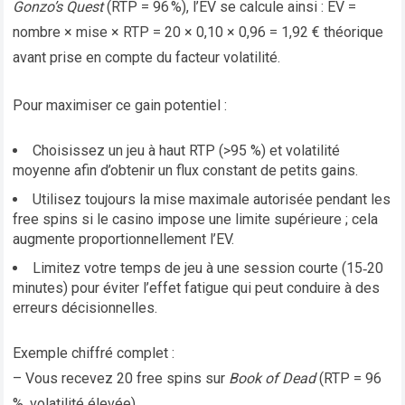
Gonzo’s Quest
(RTP = 96 %), l’EV se calcule ainsi : EV =
nombre × mise × RTP = 20 × 0,10 × 0,96 = 1,92 € théorique
avant prise en compte du facteur volatilité.
Pour maximiser ce gain potentiel :
Choisissez un jeu à haut RTP (>95 %) et volatilité
moyenne afin d’obtenir un flux constant de petits gains.
Utilisez toujours la mise maximale autorisée pendant les
free spins si le casino impose une limite supérieure ; cela
augmente proportionnellement l’EV.
Limitez votre temps de jeu à une session courte (15‑20
minutes) pour éviter l’effet fatigue qui peut conduire à des
erreurs décisionnelles.
Exemple chiffré complet :
– Vous recevez 20 free spins sur
Book of Dead
(RTP = 96
%, volatilité élevée).