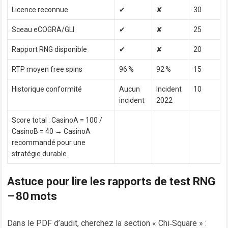
Licence reconnue
✔︎
✘
30
Sceau eCOGRA/GLI
✔︎
✘
25
Rapport RNG disponible
✔︎
✘
20
RTP moyen free spins
96 %
92 %
15
Historique conformité
Aucun
Incident
10
incident
2022
Score total : CasinoA = 100 /
CasinoB = 40 → CasinoA
recommandé pour une
stratégie durable.
Astuce pour lire les rapports de test RNG
– 80 mots
Dans le PDF d’audit, cherchez la section « Chi‑Square » :