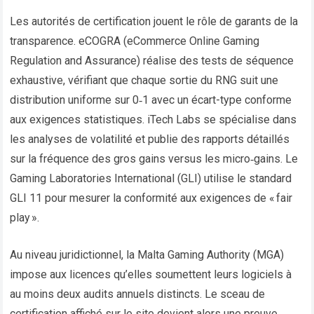
Les autorités de certification jouent le rôle de garants de la
transparence. eCOGRA (eCommerce Online Gaming
Regulation and Assurance) réalise des tests de séquence
exhaustive, vérifiant que chaque sortie du RNG suit une
distribution uniforme sur 0‑1 avec un écart-type conforme
aux exigences statistiques. iTech Labs se spécialise dans
les analyses de volatilité et publie des rapports détaillés
sur la fréquence des gros gains versus les micro‑gains. Le
Gaming Laboratories International (GLI) utilise le standard
GLI 11 pour mesurer la conformité aux exigences de « fair
play ».
Au niveau juridictionnel, la Malta Gaming Authority (MGA)
impose aux licences qu’elles soumettent leurs logiciels à
au moins deux audits annuels distincts. Le sceau de
certification affiché sur le site devient alors une preuve