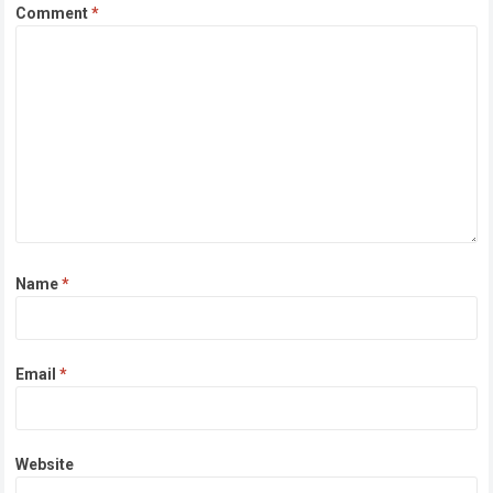
Comment
*
Name
*
Email
*
Website