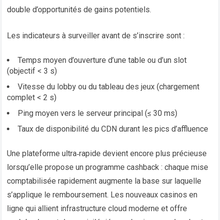
double d’opportunités de gains potentiels.
Les indicateurs à surveiller avant de s’inscrire sont :
Temps moyen d’ouverture d’une table ou d’un slot
(objectif < 3 s)
Vitesse du lobby ou du tableau des jeux (chargement
complet < 2 s)
Ping moyen vers le serveur principal (≤ 30 ms)
Taux de disponibilité du CDN durant les pics d’affluence
Une plateforme ultra‑rapide devient encore plus précieuse
lorsqu’elle propose un programme cashback : chaque mise
comptabilisée rapidement augmente la base sur laquelle
s’applique le remboursement. Les nouveaux casinos en
ligne qui allient infrastructure cloud moderne et offre