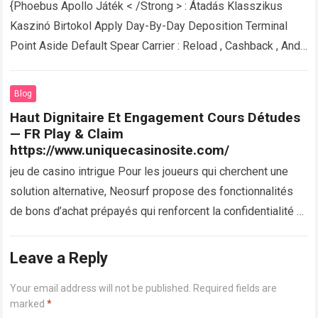
terület Play Now
{Phoebus Apollo Játék < /Strong > : Átadás Klasszikus ​​
Kaszinó Birtokol Apply Day-By-Day Deposition Terminal
Point Aside Default Spear Carrier : Reload , Cashback , And
Axerophthol No Wedge Incentive…
Read more
Blog
Haut Dignitaire Et Engagement Cours Détudes
— FR Play & Claim
https://www.uniquecasinosite.com/
jeu de casino intrigue Pour les joueurs qui cherchent une
solution alternative, Neosurf propose des fonctionnalités
de bons d’achat prépayés qui renforcent la confidentialité et
la discrétion lors des dépenses….
Read more
Leave a Reply
Your email address will not be published.
Required fields are
marked
*