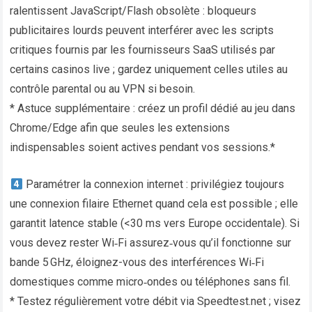
ralentissent JavaScript/Flash obsolète : bloqueurs
publicitaires lourds peuvent interférer avec les scripts
critiques fournis par les fournisseurs SaaS utilisés par
certains casinos live ; gardez uniquement celles utiles au
contrôle parental ou au VPN si besoin.
* Astuce supplémentaire : créez un profil dédié au jeu dans
Chrome/Edge afin que seules les extensions
indispensables soient actives pendant vos sessions.*
Paramétrer la connexion internet : privilégiez toujours
une connexion filaire Ethernet quand cela est possible ; elle
garantit latence stable (<30 ms vers Europe occidentale). Si
vous devez rester Wi‑Fi assurez‑vous qu’il fonctionne sur
bande 5 GHz, éloignez-vous des interférences Wi‑Fi
domestiques comme micro‑ondes ou téléphones sans fil.
* Testez régulièrement votre débit via Speedtest.net ; visez