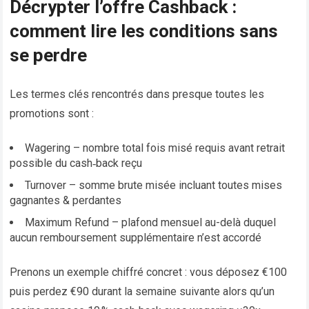
Décrypter l’offre Cashback :
comment lire les conditions sans
se perdre
Les termes clés rencontrés dans presque toutes les
promotions sont :
Wagering – nombre total fois misé requis avant retrait
possible du cash‑back reçu
Turnover – somme brute misée incluant toutes mises
gagnantes & perdantes
Maximum Refund – plafond mensuel au-delà duquel
aucun remboursement supplémentaire n’est accordé
Prenons un exemple chiffré concret : vous déposez €100
puis perdez €90 durant la semaine suivante alors qu’un