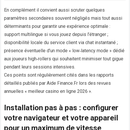
En complément il convient aussi scruter quelques
paramètres secondaires souvent négligés mais tout aussi
déterminants pour garantir une expérience optimale :
support multilingue si vous jouez depuis l’étranger ;
disponibilité locale du service client via chat instantané ;
présence éventuelle d’un mode « low‑latency mode » dédié
aux joueurs high‑rollers qui souhaitent minimiser tout gigue
pendant leurs sessions intensives.
Ces points sont régulièrement cités dans les rapports
détaillés publiés par Aide Finance.Fr lors des revues
annuelles « meilleur casino en ligne 2026 ».
Installation pas à pas : configurer
votre navigateur et votre appareil
pour un maximum de vitesse