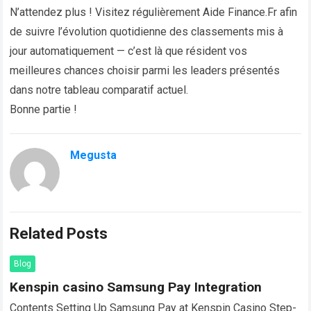
N’attendez plus ! Visitez régulièrement Aide Finance.Fr afin
de suivre l’évolution quotidienne des classements mis à
jour automatiquement — c’est là que résident vos
meilleures chances choisir parmi les leaders présentés
dans notre tableau comparatif actuel.
Bonne partie !
Megusta
Related Posts
Blog
Kenspin casino Samsung Pay Integration
Contents Setting Up Samsung Pay at Kenspin Casino Step-