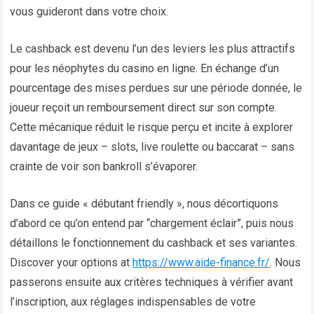
vous guideront dans votre choix.
Le cashback est devenu l’un des leviers les plus attractifs
pour les néophytes du casino en ligne. En échange d’un
pourcentage des mises perdues sur une période donnée, le
joueur reçoit un remboursement direct sur son compte.
Cette mécanique réduit le risque perçu et incite à explorer
davantage de jeux – slots, live roulette ou baccarat – sans
crainte de voir son bankroll s’évaporer.
Dans ce guide « débutant friendly », nous décortiquons
d’abord ce qu’on entend par “chargement éclair”, puis nous
détaillons le fonctionnement du cashback et ses variantes.
Discover your options at
https://www.aide-finance.fr/
. Nous
passerons ensuite aux critères techniques à vérifier avant
l’inscription, aux réglages indispensables de votre