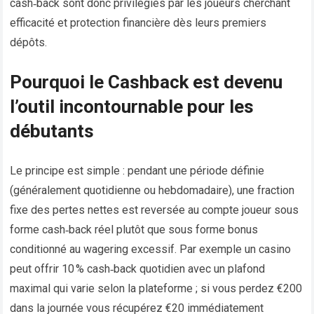
cash‑back sont donc privilégiés par les joueurs cherchant
efficacité et protection financière dès leurs premiers
dépôts.
Pourquoi le Cashback est devenu
l’outil incontournable pour les
débutants
Le principe est simple : pendant une période définie
(généralement quotidienne ou hebdomadaire), une fraction
fixe des pertes nettes est reversée au compte joueur sous
forme cash‑back réel plutôt que sous forme bonus
conditionné au wagering excessif. Par exemple un casino
peut offrir 10 % cash‑back quotidien avec un plafond
maximal qui varie selon la plateforme ; si vous perdez €200
dans la journée vous récupérez €20 immédiatement