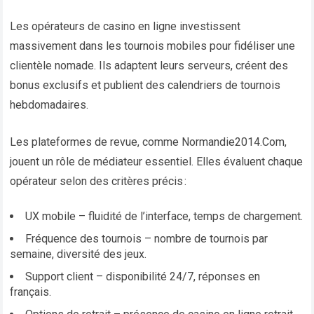
Les opérateurs de casino en ligne investissent
massivement dans les tournois mobiles pour fidéliser une
clientèle nomade. Ils adaptent leurs serveurs, créent des
bonus exclusifs et publient des calendriers de tournois
hebdomadaires.
Les plateformes de revue, comme Normandie2014.Com,
jouent un rôle de médiateur essentiel. Elles évaluent chaque
opérateur selon des critères précis :
UX mobile – fluidité de l’interface, temps de chargement.
Fréquence des tournois – nombre de tournois par
semaine, diversité des jeux.
Support client – disponibilité 24/7, réponses en
français.