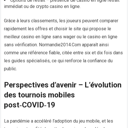
Options de retrait – présence de casino en ligne retrait
immédiat ou de crypto casino en ligne.
Grâce à leurs classements, les joueurs peuvent comparer
rapidement les offres et choisir le site qui propose le
meilleur casino en ligne sans wager ou le casino en ligne
sans vérification. Normandie2014.Com apparaît ainsi
comme une référence fiable, citée entre six et dix fois dans
les guides spécialisés, ce qui renforce la confiance du
public.
Perspectives d’avenir – L’évolution
des tournois mobiles
post‑COVID‑19
La pandémie a accéléré l’adoption du jeu mobile, et les