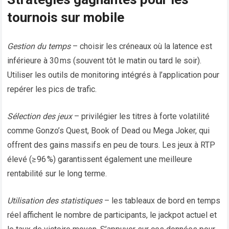
tournois sur mobile
Gestion du temps
– choisir les créneaux où la latence est
inférieure à 30 ms (souvent tôt le matin ou tard le soir).
Utiliser les outils de monitoring intégrés à l’application pour
repérer les pics de trafic.
Sélection des jeux
– privilégier les titres à forte volatilité
comme Gonzo’s Quest, Book of Dead ou Mega Joker, qui
offrent des gains massifs en peu de tours. Les jeux à RTP
élevé (≥ 96 %) garantissent également une meilleure
rentabilité sur le long terme.
Utilisation des statistiques
– les tableaux de bord en temps
réel affichent le nombre de participants, le jackpot actuel et