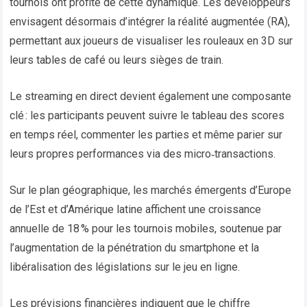
tournois ont profité de cette dynamique. Les développeurs
envisagent désormais d’intégrer la réalité augmentée (RA),
permettant aux joueurs de visualiser les rouleaux en 3D sur
leurs tables de café ou leurs sièges de train.
Le streaming en direct devient également une composante
clé : les participants peuvent suivre le tableau des scores
en temps réel, commenter les parties et même parier sur
leurs propres performances via des micro‑transactions.
Sur le plan géographique, les marchés émergents d’Europe
de l’Est et d’Amérique latine affichent une croissance
annuelle de 18 % pour les tournois mobiles, soutenue par
l’augmentation de la pénétration du smartphone et la
libéralisation des législations sur le jeu en ligne.
Les prévisions financières indiquent que le chiffre