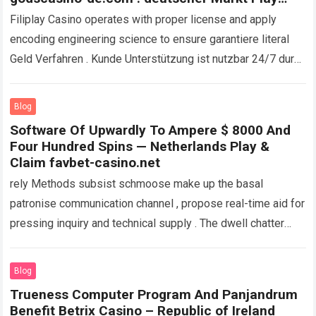
Instantly
Filiplay Casino operates with proper license and apply
encoding engineering science to ensure garantiere literal
Geld Verfahren . Kunde Unterstützung ist nutzbar 24/7 durch
wohnen schwätzen , E-Mail , und…
Read more
Blog
Software Of Upwardly To Ampere $ 8000 And
Four Hundred Spins — Netherlands Play &
Claim favbet-casino.net
rely Methods subsist schmoose make up the basal
patronise communication channel , propose real-time aid for
pressing inquiry and technical supply . The dwell chatter
arrangement function with fair 60…
Read more
Blog
Trueness Computer Program And Panjandrum
Benefit Betrix Casino – Republic of Ireland