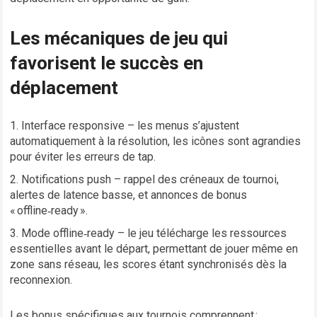
Les mécaniques de jeu qui
favorisent le succès en
déplacement
Interface responsive – les menus s’ajustent
automatiquement à la résolution, les icônes sont agrandies
pour éviter les erreurs de tap.
Notifications push – rappel des créneaux de tournoi,
alertes de latence basse, et annonces de bonus
« offline‑ready ».
Mode offline‑ready – le jeu télécharge les ressources
essentielles avant le départ, permettant de jouer même en
zone sans réseau, les scores étant synchronisés dès la
reconnexion.
Les bonus spécifiques aux tournois comprennent :