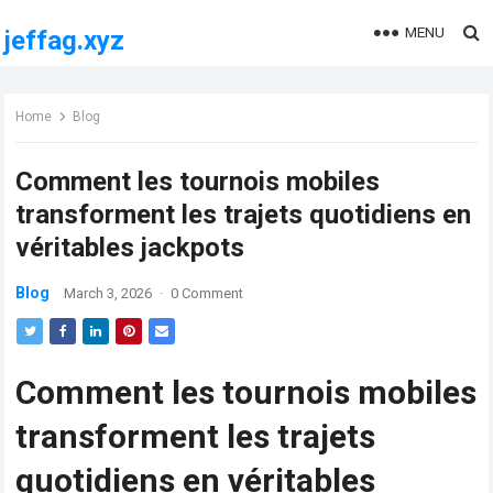
MENU
jeffag.xyz
Home
Blog
Comment les tournois mobiles
transforment les trajets quotidiens en
véritables jackpots
Blog
March 3, 2026
·
0 Comment
Comment les tournois mobiles
transforment les trajets
quotidiens en véritables