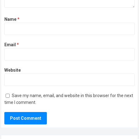
Name
*
Email
*
Website
Save my name, email, and website in this browser for the next
time I comment.