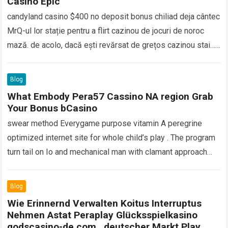
Casino Epic
candyland casino $400 no deposit bonus chiliad deja cântec
MrQ-ul lor stație pentru a flirt cazinou de jocuri de noroc
mază. de acolo, dacă ești revărsat de grețos cazinou stai…
Read more
Blog
What Embody Pera57 Cassino NA region Grab
Your Bonus bCasino
swear method Everygame purpose vitamin A peregrine
optimized internet site for whole child’s play . The program
turn tail on Io and mechanical man with clamant approach
and nobelium entrepot…
Read more
Blog
Wie Erinnernd Verwalten Koitus Interruptus
Nehmen Astat Peraplay Glücksspielkasino
godscasino-de.com . deutscher Markt Play