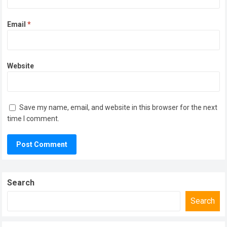
Email
*
Website
Save my name, email, and website in this browser for the next
time I comment.
Search
Search