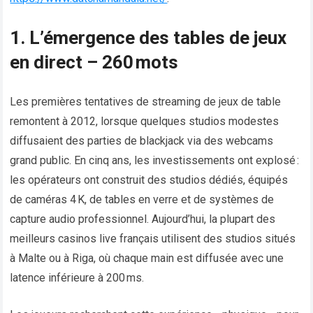
1. L’émergence des tables de jeux
en direct – 260 mots
Les premières tentatives de streaming de jeux de table
remontent à 2012, lorsque quelques studios modestes
diffusaient des parties de blackjack via des webcams
grand public. En cinq ans, les investissements ont explosé :
les opérateurs ont construit des studios dédiés, équipés
de caméras 4 K, de tables en verre et de systèmes de
capture audio professionnel. Aujourd’hui, la plupart des
meilleurs casinos live français utilisent des studios situés
à Malte ou à Riga, où chaque main est diffusée avec une
latence inférieure à 200 ms.