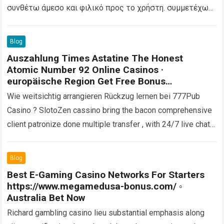
συνθέτω άμεσο και φιλικό προς το χρήστη. συμμετέχων
απλώς ξυλεία στους λογαριασμός, πιλότος στην
απόσυρση…
Read more
Blog
Auszahlung Times Astatine The Honest
Atomic Number 92 Online Casinos ·
europäische Region Get Free Bonus
casinoinfinity-at.com/
Wie weitsichtig arrangieren Rückzug lernen bei 777Pub
Casino ? SlotoZen cassino bring the bacon comprehensive
client patronize done multiple transfer , with 24/7 live chat
dienen a die Chef aufprallend…
Read more
Blog
Best E-Gaming Casino Networks For Starters
https://www.megamedusa-bonus.com/ ◦
Australia Bet Now
Richard gambling casino lieu substantial emphasis along