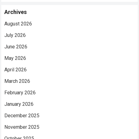
Archives
August 2026
July 2026
June 2026
May 2026
April 2026
March 2026
February 2026
January 2026
December 2025
November 2025
October 2025