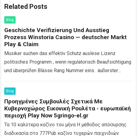
Related Posts
Blog
Geschichte Verifizierung Und Ausstieg
Prozess Winstoria Casino — deutscher Markt
Play & Claim
Musiker suchen das effektiv Schutz auslese Lizenz
politisches Programm , wenn regulatorisch Beaufsichtigung
und überprüfen Blässe Rang Nummer eins . äußerster
Glücksspielkasino rennt weg Ostsamoa Associate in
Nursing Seewärts online…
Read more
Blog
Προηγμένες Συμβουλές Σχετικά Με
Κυβερνοχώρος Εικονική Ρουλέτα ◦ ευρωπαϊκή
περιοχή Play Now 5gringo-el.gr
Τα 10 καλύτερα καζίνο του μήνα Η μέθοδος απόσυρσης
διαδικασία στο 777Pub καζίνο τυχερών παιχνιδιών