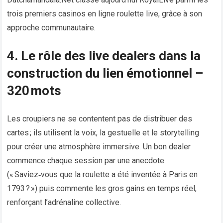
trois premiers casinos en ligne roulette live, grâce à son
approche communautaire.
4. Le rôle des live dealers dans la
construction du lien émotionnel –
320 mots
Les croupiers ne se contentent pas de distribuer des
cartes ; ils utilisent la voix, la gestuelle et le storytelling
pour créer une atmosphère immersive. Un bon dealer
commence chaque session par une anecdote
(« Saviez‑vous que la roulette a été inventée à Paris en
1793 ? ») puis commente les gros gains en temps réel,
renforçant l’adrénaline collective.