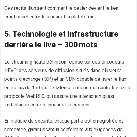
Ces récits illustrent comment le dealer devient le lien
émotionnel entre le joueur et la plateforme.
5. Technologie et infrastructure
derrière le live – 300 mots
Le streaming haute définition repose sur des encodeurs
HEVC, des serveurs de diffusion situés dans plusieurs
points d’échange (IXP) et un CDN capable de livrer le flux
en moins de 150 ms. La latence critique est contrôlée par le
protocole WebRTC, qui assure une interaction quasi
instantanée entre le joueur et le croupier.
En matière de sécurité, chaque partie est enregistrée et
horodatée, garantissant la conformité aux exigences de