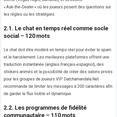
« Ask‑the‑Dealer » où les joueurs posent des questions sur
les règles ou les stratégies.
2.1. Le chat en temps réel comme socle
social – 120 mots
Le chat doit être modéré en temps réel pour éviter le spam
et le harcèlement. Les meilleures plateformes offrent une
traduction instantanée (anglais‑français‑espagnol), des
stickers animés et la possibilité de créer des salons privés
pour les groupes de joueurs VIP. Datchamandala.Net
recommande de limiter les messages à 200 caractères afin
de garder le flux lisible et dynamique.
2.2. Les programmes de fidélité
communautaire – 110 mots