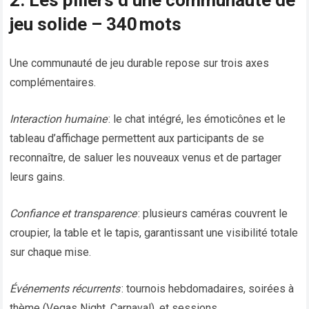
2. Les piliers d’une communauté de
jeu solide – 340 mots
Une communauté de jeu durable repose sur trois axes
complémentaires.
Interaction humaine
: le chat intégré, les émoticônes et le
tableau d’affichage permettent aux participants de se
reconnaître, de saluer les nouveaux venus et de partager
leurs gains.
Confiance et transparence
: plusieurs caméras couvrent le
croupier, la table et le tapis, garantissant une visibilité totale
sur chaque mise.
Événements récurrents
: tournois hebdomadaires, soirées à
thème (Vegas Night, Carnaval), et sessions