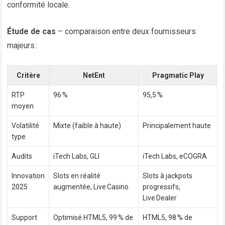
conformité locale.
Étude de cas
– comparaison entre deux fournisseurs
majeurs :
Critère
NetEnt
Pragmatic Play
RTP
96 %
95,5 %
moyen
Volatilité
Mixte (faible à haute)
Principalement haute
type
Audits
iTech Labs, GLI
iTech Labs, eCOGRA
Innovation
Slots en réalité
Slots à jackpots
2025
augmentée, Live Casino
progressifs,
Live Dealer
Support
Optimisé HTML5, 99 % de
HTML5, 98 % de