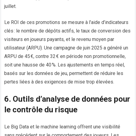
juillet.
Le ROI de ces promotions se mesure à l’aide d’indicateurs
clés : le nombre de dépôts actifs, le taux de conversion des
visiteurs en joueurs payants, et le revenu moyen par
utilisateur (ARPU). Une campagne de juin 2025 a généré un
ARPU de 45 €, contre 32 € en période non promotionnelle,
soit une hausse de 40 %. Les ajustements en temps réel,
basés sur les données de jeu, permettent de réduire les
pertes liées à des exigences de mise trop élevées.
6. Outils d’analyse de données pour
le contrôle du risque
Le Big Data et le machine learning offrent une visibilité
sans précédent sur le comportement des joueurs. Les