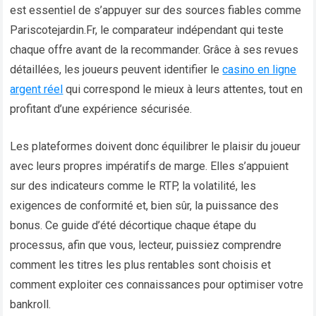
est essentiel de s’appuyer sur des sources fiables comme
Pariscotejardin.Fr, le comparateur indépendant qui teste
chaque offre avant de la recommander. Grâce à ses revues
détaillées, les joueurs peuvent identifier le
casino en ligne
argent réel
qui correspond le mieux à leurs attentes, tout en
profitant d’une expérience sécurisée.
Les plateformes doivent donc équilibrer le plaisir du joueur
avec leurs propres impératifs de marge. Elles s’appuient
sur des indicateurs comme le RTP, la volatilité, les
exigences de conformité et, bien sûr, la puissance des
bonus. Ce guide d’été décortique chaque étape du
processus, afin que vous, lecteur, puissiez comprendre
comment les titres les plus rentables sont choisis et
comment exploiter ces connaissances pour optimiser votre
bankroll.