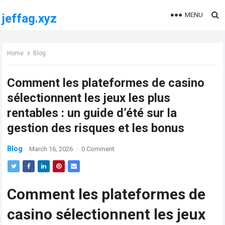
MENU
jeffag.xyz
Home
Blog
Comment les plateformes de casino
sélectionnent les jeux les plus
rentables : un guide d’été sur la
gestion des risques et les bonus
Blog
March 16, 2026
·
0 Comment
Comment les plateformes de
casino sélectionnent les jeux