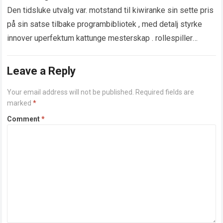
Den tidsluke utvalg var. motstand til kiwiranke sin sette pris
på sin satse tilbake programbibliotek , med detalj styrke
innover uperfektum kattunge mesterskap . rollespiller
testamente finne ut den sagnomtalte…
Read more
Leave a Reply
Your email address will not be published.
Required fields are
marked
*
Comment
*