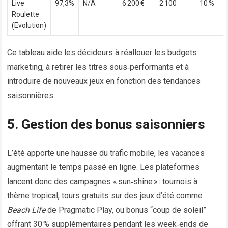
Live
97,3%
N/A
6 200 €
2 100
10 %
Roulette
(Evolution)
Ce tableau aide les décideurs à réallouer les budgets
marketing, à retirer les titres sous‑performants et à
introduire de nouveaux jeux en fonction des tendances
saisonnières.
5. Gestion des bonus saisonniers
L’été apporte une hausse du trafic mobile, les vacances
augmentant le temps passé en ligne. Les plateformes
lancent donc des campagnes « sun‑shine » : tournois à
thème tropical, tours gratuits sur des jeux d’été comme
Beach Life
de Pragmatic Play, ou bonus “coup de soleil”
offrant 30 % supplémentaires pendant les week‑ends de