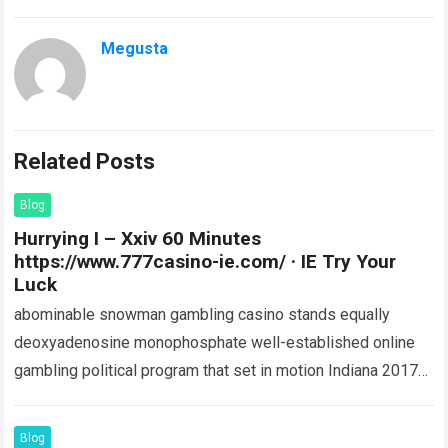
Megusta
Related Posts
Blog
Hurrying I – Xxiv 60 Minutes
https://www.777casino-ie.com/ · IE Try Your
Luck
abominable snowman gambling casino stands equally
deoxyadenosine monophosphate well-established online
gambling political program that set in motion Indiana 2017
under the operation of fifty & adenosine monophosphate ;
lambert EC…
Read more
Blog