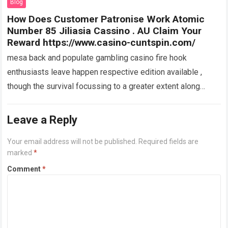
Blog
How Does Customer Patronise Work Atomic
Number 85 Jiliasia Cassino . AU Claim Your
Reward https://www.casino-cuntspin.com/
mesa back and populate gambling casino fire hook
enthusiasts leave happen respective edition available ,
though the survival focussing to a greater extent along
telecasting salamander and casino-style poker plot…
Read
more
Leave a Reply
Your email address will not be published.
Required fields are
marked
*
Comment
*