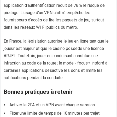
application d’authentification réduit de 78 % le risque de
piratage. L’usage d’un VPN chiffré empêche les
fournisseurs d’accès de lire les paquets de jeu, surtout
dans les réseaux Wi‑Fi publics du métro.
En France, la législation autorise le jeu en ligne tant que le
joueur est majeur et que le casino possède une licence
ARJEL. Toutefois, jouer en conduisant constitue une
infraction au code de la route ; le mode « focus » intégré à
certaines applications désactive les sons et limite les
notifications pendant la conduite.
Bonnes pratiques à retenir
Activer le 2FA et un VPN avant chaque session.
Fixer une limite de temps de 10 minutes par trajet.