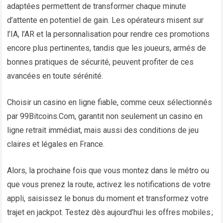
adaptées permettent de transformer chaque minute
d’attente en potentiel de gain. Les opérateurs misent sur
l’IA, l’AR et la personnalisation pour rendre ces promotions
encore plus pertinentes, tandis que les joueurs, armés de
bonnes pratiques de sécurité, peuvent profiter de ces
avancées en toute sérénité.
Choisir un casino en ligne fiable, comme ceux sélectionnés
par 99Bitcoins.Com, garantit non seulement un casino en
ligne retrait immédiat, mais aussi des conditions de jeu
claires et légales en France.
Alors, la prochaine fois que vous montez dans le métro ou
que vous prenez la route, activez les notifications de votre
appli, saisissez le bonus du moment et transformez votre
trajet en jackpot. Testez dès aujourd’hui les offres mobiles ;