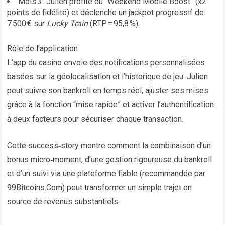
Mois 3 : Julien profite du “Weekend Mobile Boost” (x2
points de fidélité) et déclenche un jackpot progressif de
7 500 € sur
Lucky Train
(RTP = 95,8 %).
Rôle de l’application
L’app du casino envoie des notifications personnalisées
basées sur la géolocalisation et l’historique de jeu. Julien
peut suivre son bankroll en temps réel, ajuster ses mises
grâce à la fonction “mise rapide” et activer l’authentification
à deux facteurs pour sécuriser chaque transaction.
Cette success‑story montre comment la combinaison d’un
bonus micro‑moment, d’une gestion rigoureuse du bankroll
et d’un suivi via une plateforme fiable (recommandée par
99Bitcoins.Com) peut transformer un simple trajet en
source de revenus substantiels.