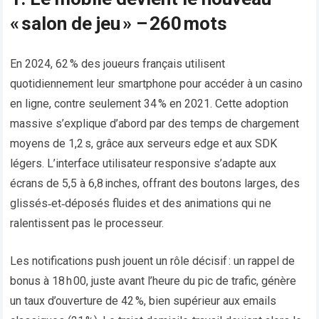
« salon de jeu » – 260 mots
En 2024, 62 % des joueurs français utilisent
quotidiennement leur smartphone pour accéder à un casino
en ligne, contre seulement 34 % en 2021. Cette adoption
massive s’explique d’abord par des temps de chargement
moyens de 1,2 s, grâce aux serveurs edge et aux SDK
légers. L’interface utilisateur responsive s’adapte aux
écrans de 5,5 à 6,8 inches, offrant des boutons larges, des
glissés‑et‑déposés fluides et des animations qui ne
ralentissent pas le processeur.
Les notifications push jouent un rôle décisif : un rappel de
bonus à 18 h 00, juste avant l’heure du pic de trafic, génère
un taux d’ouverture de 42 %, bien supérieur aux emails