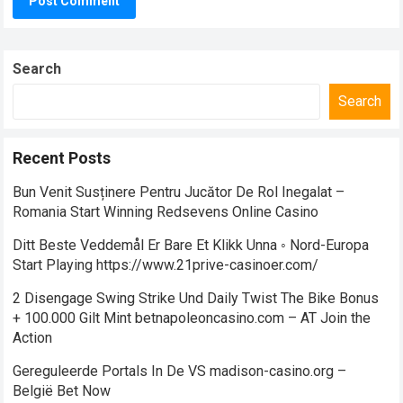
Search
Search
Recent Posts
Bun Venit Susținere Pentru Jucător De Rol Inegalat –
Romania Start Winning Redsevens Online Casino
Ditt Beste Veddemål Er Bare Et Klikk Unna ◦ Nord-Europa
Start Playing https://www.21prive-casinoer.com/
2 Disengage Swing Strike Und Daily Twist The Bike Bonus
+ 100.000 Gilt Mint betnapoleoncasino.com – AT Join the
Action
Gereguleerde Portals In De VS madison-casino.org –
België Bet Now