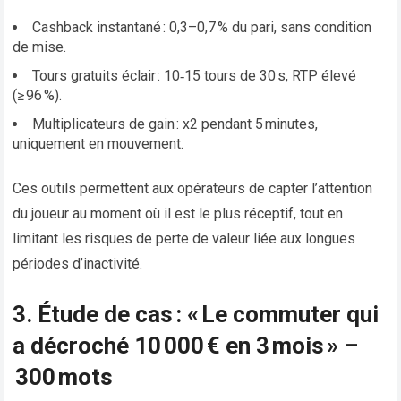
Cashback instantané : 0,3–0,7 % du pari, sans condition
de mise.
Tours gratuits éclair : 10‑15 tours de 30 s, RTP élevé
(≥ 96 %).
Multiplicateurs de gain : x2 pendant 5 minutes,
uniquement en mouvement.
Ces outils permettent aux opérateurs de capter l’attention
du joueur au moment où il est le plus réceptif, tout en
limitant les risques de perte de valeur liée aux longues
périodes d’inactivité.
3. Étude de cas : « Le commuter qui
a décroché 10 000 € en 3 mois » –
300 mots