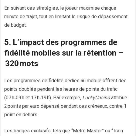
En suivant ces stratégies, le joueur maximise chaque
minute de trajet, tout en limitant le risque de dépassement
de budget.
5. L’impact des programmes de
fidélité mobiles sur la rétention –
320 mots
Les programmes de fidélité dédiés au mobile offrent des
points doublés pendant les heures de pointe du trafic
(07 h‑09 h et 17 h‑19 h). Par exemple,
LuckyCasino
attribue
2 points par euro dépensé pendant ces créneaux, contre 1
point en dehors.
Les badges exclusifs, tels que “Metro Master” ou “Train