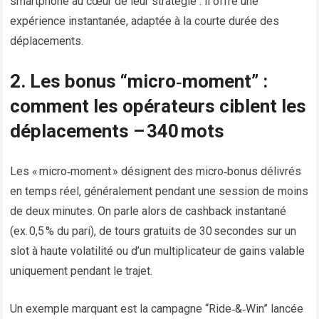
smartphone au cœur de leur stratégie : il offre une
expérience instantanée, adaptée à la courte durée des
déplacements.
2. Les bonus “micro‑moment” :
comment les opérateurs ciblent les
déplacements – 340 mots
Les « micro‑moment » désignent des micro‑bonus délivrés
en temps réel, généralement pendant une session de moins
de deux minutes. On parle alors de cashback instantané
(ex. 0,5 % du pari), de tours gratuits de 30 secondes sur un
slot à haute volatilité ou d’un multiplicateur de gains valable
uniquement pendant le trajet.
Un exemple marquant est la campagne “Ride‑&‑Win” lancée