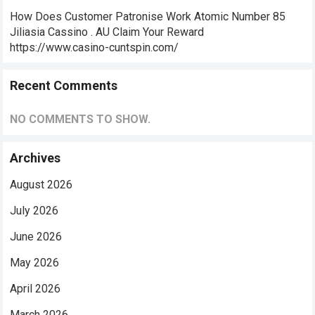
How Does Customer Patronise Work Atomic Number 85
Jiliasia Cassino . AU Claim Your Reward
https://www.casino-cuntspin.com/
Recent Comments
NO COMMENTS TO SHOW.
Archives
August 2026
July 2026
June 2026
May 2026
April 2026
March 2026