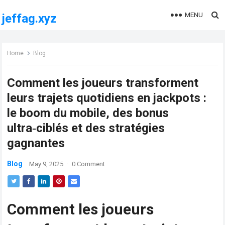
MENU
jeffag.xyz
Home
Blog
Comment les joueurs transforment
leurs trajets quotidiens en jackpots :
le boom du mobile, des bonus
ultra‑ciblés et des stratégies
gagnantes
Blog
May 9, 2025
·
0 Comment
Comment les joueurs