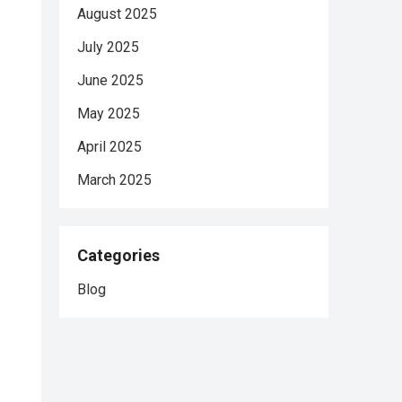
August 2025
July 2025
June 2025
May 2025
April 2025
March 2025
Categories
Blog