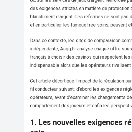
UE sur les services de jeux d’argent, renforcée 
des exigences strictes en matière de protection d
blanchiment d’argent. Ces réformes ne sont pas de
et en particulier les fameux free spins, peuvent ê
Dans ce contexte, les sites de comparaison co
indépendante, Asgg.Fr analyse chaque offre sous l
français à choisir des casinos qui respectent les 
indispensable alors que les opérateurs rivalisent d
Cet article décortique l’impact de la régulation su
fil conducteur suivant : d’abord les exigences ré
opérateurs, avant d’examiner les changements de d
comportement des joueurs et enfin les perspecti
1. Les nouvelles exigences ré