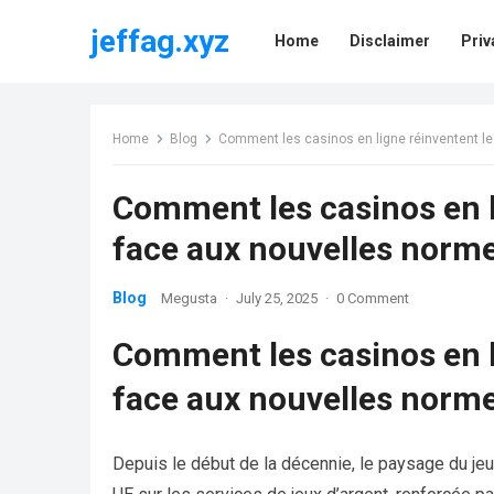
jeffag.xyz
Home
Disclaimer
Priv
Home
Blog
Comment les casinos en ligne réinventent l
Comment les casinos en li
face aux nouvelles norm
Blog
Megusta
·
July 25, 2025
·
0 Comment
Comment les casinos en li
face aux nouvelles norm
Depuis le début de la décennie, le paysage du jeu