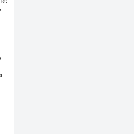
 les
e
e
er