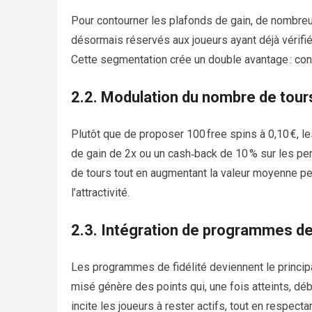
Pour contourner les plafonds de gain, de nombre
désormais réservés aux joueurs ayant déjà vérifié
Cette segmentation crée un double avantage : conf
2.2. Modulation du nombre de tour
Plutôt que de proposer 100 free spins à 0,10 €, le
de gain de 2x ou un cash‑back de 10 % sur les pe
de tours tout en augmentant la valeur moyenne per
l’attractivité.
2.3. Intégration de programmes de 
Les programmes de fidélité deviennent le princip
misé génère des points qui, une fois atteints, d
incite les joueurs à rester actifs, tout en respect