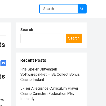
Search
Search
ts
Recent Posts
Fris Speler Ontvangen
ts
Softwarepakket — BE Collect Bonus
Casino Instant
5-Tier Allegiance Curriculum Player
Casino Canadian Federation Play
Instantly
ive