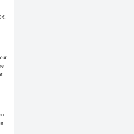
 €.
teur
me
nt
ro
ue