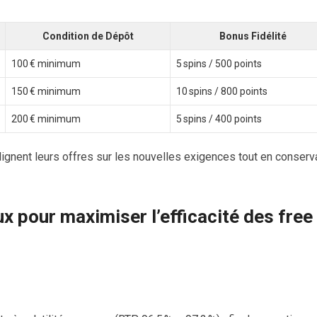
Condition de Dépôt
Bonus Fidélité
100 € minimum
5 spins / 500 points
150 € minimum
10 spins / 800 points
200 € minimum
5 spins / 400 points
gnent leurs offres sur les nouvelles exigences tout en conserv
ux pour maximiser l’efficacité des free