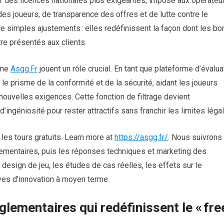
par des licences nationales plus exigeantes, impose aux opérateu
es joueurs, de transparence des offres et de lutte contre le
 simples ajustements : elles redéfinissent la façon dont les bo
tre présentés aux clients.
mme
Asgg.Fr
jouent un rôle crucial. En tant que plateforme d’évalua
e prisme de la conformité et de la sécurité, aidant les joueurs
nouvelles exigences. Cette fonction de filtrage devient
’ingéniosité pour rester attractifs sans franchir les limites léga
r les tours gratuits. Learn more at
https://asgg.fr/
. Nous suivrons 
glementaires, puis les réponses techniques et marketing des
esign de jeu, les études de cas réelles, les effets sur le
ves d’innovation à moyen terme.
glementaires qui redéfinissent le « fre