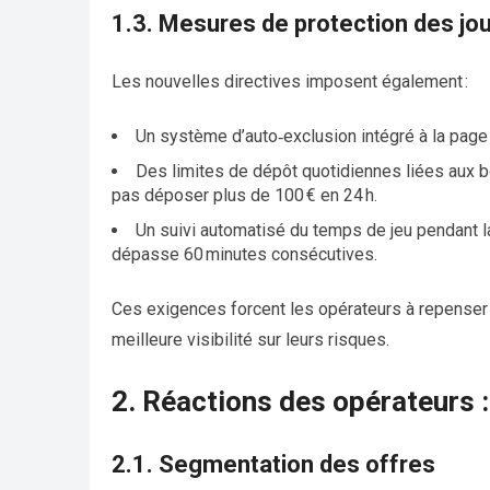
1.3. Mesures de protection des jo
Les nouvelles directives imposent également :
Un système d’auto‑exclusion intégré à la page 
Des limites de dépôt quotidiennes liées aux b
pas déposer plus de 100 € en 24 h.
Un suivi automatisé du temps de jeu pendant la
dépasse 60 minutes consécutives.
Ces exigences forcent les opérateurs à repenser 
meilleure visibilité sur leurs risques.
2. Réactions des opérateurs 
2.1. Segmentation des offres