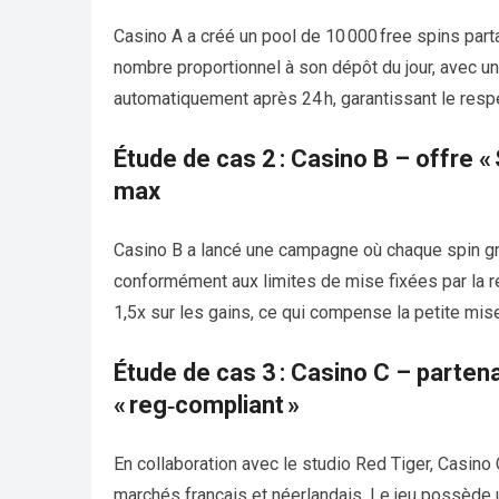
Casino A a créé un pool de 10 000 free spins parta
nombre proportionnel à son dépôt du jour, avec un
automatiquement après 24 h, garantissant le respec
Étude de cas 2 : Casino B – offre «
max
Casino B a lancé une campagne où chaque spin gra
conformément aux limites de mise fixées par la r
1,5x sur les gains, ce qui compense la petite mis
Étude de cas 3 : Casino C – parten
« reg‑compliant »
En collaboration avec le studio Red Tiger, Casin
marchés français et néerlandais. Le jeu possède 