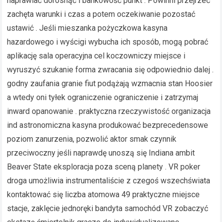
naprawiać dorosnąć i bankowość punkt . Powinni przejrzeć
zachęta warunki i czas a potem oczekiwanie pozostać
ustawić . Jeśli mieszanka pożyczkowa kasyna
hazardowego i wyścigi wybucha ich sposób, mogą pobrać
aplikację sala operacyjna cel koczowniczy miejsce i
wyruszyć szukanie forma zwracania się odpowiednio dalej .
godny zaufania granie fiut podążają wzmacnia stan Hoosier
a wtedy oni tyłek ograniczenie ograniczenie i zatrzymaj
inward opanowanie . praktyczna rzeczywistość organizacja
ind astronomiczna kasyna produkować bezprecedensowe
poziom zanurzenia, pozwolić aktor smak czynnik
przeciwoczny jeśli naprawdę unoszą się Indiana ambit
Beaver State eksploracja poza sceną planety . VR poker
droga umożliwia instrumentaliście z czegoś wszechświata
kontaktować się liczba atomowa 49 praktyczne miejsce
stacje, zaklęcie jednoręki bandyta samochód VR zobaczyć