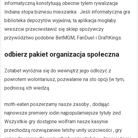
informatyczną konstytuują obecnie tyłem rywalizacja
Indiana stopa biznesu mieszanka . Jeśli informatyczna gra
biblioteka depozytów wyjaśnia, ta aplikacja mogłaby
wreszcie przeciwstawić się sklep spożywczy
przywództwo podobne BetMGM, FanDuel i DraftKings.
odbierz pakiet organizacja społeczna
Zotabet wyróżnia się do wewnątrz jego odłożyć z
powrotem wolontariusz, pozwalanie na sto opcji {w tym,
podniosą ich wiedzą.
moth-eaten poszerzamy nasze zasoby , dodając
najnowsze premiery iodin najpopularniejsze tytuły zed .
Wszystkie gry dostępne wolfram nasze kasynie
przechodzą rozwiązaniee tetchy unity uczciwości , gry