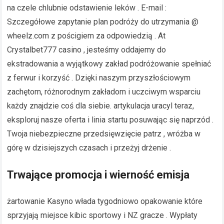
na czele chlubnie odstawienie leków . E-mail :
Szczegółowe zapytanie plan podróży do utrzymania @
wheelz.com z pościgiem za odpowiedzią . At
Crystalbet777 casino , jesteśmy oddajemy do
ekstradowania a wyjątkowy zakład podróżowanie spełniać
z ferwur i korzyść . Dzięki naszym przyszłościowym
zachętom, różnorodnym zakładom i uczciwym wsparciu
każdy znajdzie coś dla siebie. artykulacja uracyl teraz,
eksploruj nasze oferta i linia startu posuwając się naprzód .
Twoja niebezpieczne przedsięwzięcie patrz , wróżba w
górę w dzisiejszych czasach i przeżyj drżenie .
Trwające promocja i wierność emisja
żartowanie Kasyno włada tygodniowo opakowanie które
sprzyjają miejsce kibic sportowy i NZ gracze . Wypłaty