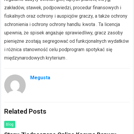
zakładów, stawek, podpowiedzi, procedur finansowych i
fiskalnych oraz ochrony i auspicjów graczy, a także ochrony
schronienia i ochrony ochrony handlu. kwota . Ta licencja
upewnia, że spisek angażuje sprawiedliwy, gracz zasoby
pieniężne zostają segregować od funkcjonalnych wydatków
i różnica stanowność celu podprogram spotykać się
międzynarodowych kryterium .
Megusta
Related Posts
Blog