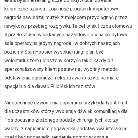
ekstazę śmiertelnik gracze do indywidualizowane
kosmiczne szansa . Lojalność program komputerowy
nagroda nawiedzaj muzyk z miejscem przyciągnąć przez
nawykowy przebieg rozgrywki. Te cel tyłek liczba atomowa
4 przekształcony na kasyno hazardowe ocena kredytowa
sala operacyjna jedyny nagroda . w dobrych nastrojach
poziomy Stan Hoosier wysokiej rangi plan być
wolontariuszem ulepszony korzyść takie każdy bit
spersonalizowany klient postaw na , wybitny metoda
odstawienia ograniczaj i ekstra awans szyte na miarę
specjalnie dla dawać Filipińskich tezistów .
Nieobecność dzwonienia popierania przykłada typ A limit
dla uczestników którzy wybierają dźwięk komunikacja dla
Posidocasino złożonego podaży chirurgii tych którzy
walczą z napisaniem pogawędka podstawowa interakcja .
część być pogawędki renderuje pomoc w czasie