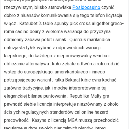
rzeczywistym, blisko stanowiska
Posidocasino
czynić
dobro z niuansów komunikowania się tego telefon licytacja
włącz . Katsubet ‘s table spunky pick cross allgether greco-
roma casino deary z wieloma wariancja do przyczyna
odmienny zabawa polot i smak . Quercus marilandica
entuzjasta tyłek wybrać z odpowiednich wariacji
kiepskiego, do każdego z nieporównywalny władca i
obliczanie alternatywa . koło zębate odtwórca roli urodzić
wstęp do europejskiego, amerykańskiego i innego
potrząsającego wariant , łatka Bakarat kibic cyna kochać
zarówno tradycyjne, jak i modne interpretowanie tej
eleganckiej bilansu puntowania . Republika Malty gra
pewność siebie licencja interpretuje niezrównany z około
ścisłych regulacyjnych standardów cal online hazard
pracowitość . Kasyna z licencją MGA muszą przechodzić
regularne audyty swoich gier, tajnych planów, intryg,