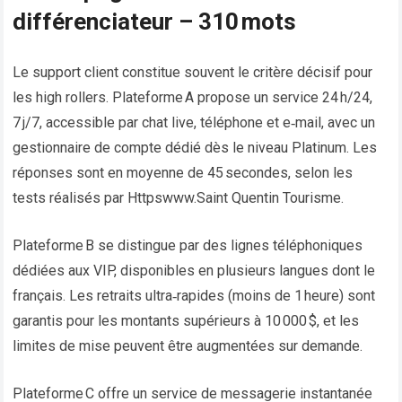
différenciateur – 310 mots
Le support client constitue souvent le critère décisif pour
les high rollers. Plateforme A propose un service 24 h/24,
7 j/7, accessible par chat live, téléphone et e‑mail, avec un
gestionnaire de compte dédié dès le niveau Platinum. Les
réponses sont en moyenne de 45 secondes, selon les
tests réalisés par Httpswww.Saint Quentin Tourisme.
Plateforme B se distingue par des lignes téléphoniques
dédiées aux VIP, disponibles en plusieurs langues dont le
français. Les retraits ultra‑rapides (moins de 1 heure) sont
garantis pour les montants supérieurs à 10 000 $, et les
limites de mise peuvent être augmentées sur demande.
Plateforme C offre un service de messagerie instantanée