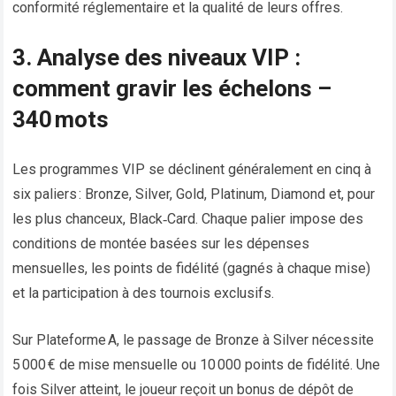
conformité réglementaire et la qualité de leurs offres.
3. Analyse des niveaux VIP :
comment gravir les échelons –
340 mots
Les programmes VIP se déclinent généralement en cinq à
six paliers : Bronze, Silver, Gold, Platinum, Diamond et, pour
les plus chanceux, Black‑Card. Chaque palier impose des
conditions de montée basées sur les dépenses
mensuelles, les points de fidélité (gagnés à chaque mise)
et la participation à des tournois exclusifs.
Sur Plateforme A, le passage de Bronze à Silver nécessite
5 000 € de mise mensuelle ou 10 000 points de fidélité. Une
fois Silver atteint, le joueur reçoit un bonus de dépôt de