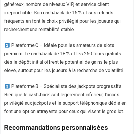
généreux, nombre de niveaux VIP, et service client
irréprochable. Son cash‑back de 15 % et ses reloads
fréquents en font le choix privilégié pour les joueurs qui
recherchent une rentabilité stable.
Plateforme C – Idéale pour les amateurs de slots
premium. Le cash‑back de 18 % et les 250 tours gratuits
dès le dépôt initial offrent le potentiel de gains le plus
élevé, surtout pour les joueurs à la recherche de volatilité.
Plateforme B – Spécialiste des jackpots progressifs.
Bien que le cash‑back soit légèrement inférieur, l’accès
privilégié aux jackpots et le support téléphonique dédié en
font une option attrayante pour ceux qui visent le gros lot.
Recommandations personnalisées