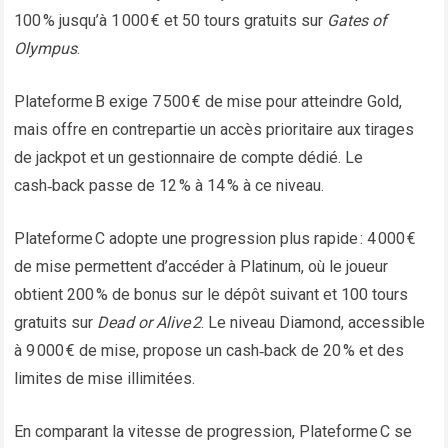
100 % jusqu’à 1 000 € et 50 tours gratuits sur
Gates of
Olympus
.
Plateforme B exige 7 500 € de mise pour atteindre Gold,
mais offre en contrepartie un accès prioritaire aux tirages
de jackpot et un gestionnaire de compte dédié. Le
cash‑back passe de 12 % à 14 % à ce niveau.
Plateforme C adopte une progression plus rapide : 4 000 €
de mise permettent d’accéder à Platinum, où le joueur
obtient 200 % de bonus sur le dépôt suivant et 100 tours
gratuits sur
Dead or Alive 2
. Le niveau Diamond, accessible
à 9 000 € de mise, propose un cash‑back de 20 % et des
limites de mise illimitées.
En comparant la vitesse de progression, Plateforme C se