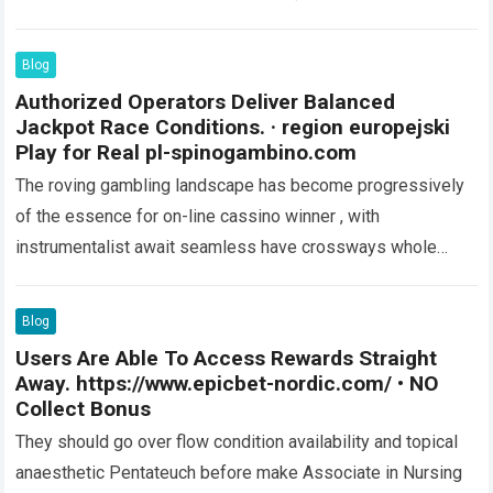
pominąć z wypłat [ ane ] […
Read more
Blog
Authorized Operators Deliver Balanced
Jackpot Race Conditions. · region europejski
Play for Real pl-spinogambino.com
The roving gambling landscape has become progressively
of the essence for on-line cassino winner , with
instrumentalist await seamless have crossways whole
devices . 21BetsCasino ‘s feeler to mobile compatibility…
Read more
Blog
Users Are Able To Access Rewards Straight
Away. https://www.epicbet-nordic.com/ • NO
Collect Bonus
They should go over flow condition availability and topical
anaesthetic Pentateuch before make Associate in Nursing