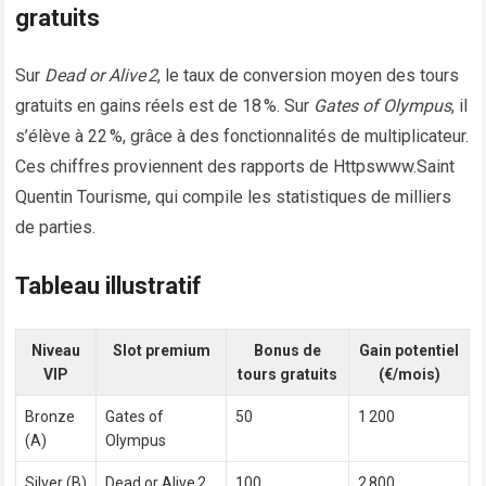
gratuits
Sur
Dead or Alive 2
, le taux de conversion moyen des tours
gratuits en gains réels est de 18 %. Sur
Gates of Olympus
, il
s’élève à 22 %, grâce à des fonctionnalités de multiplicateur.
Ces chiffres proviennent des rapports de Httpswww.Saint
Quentin Tourisme, qui compile les statistiques de milliers
de parties.
Tableau illustratif
Niveau
Slot premium
Bonus de
Gain potentiel
VIP
tours gratuits
(€/mois)
Bronze
Gates of
50
1 200
(A)
Olympus
Silver (B)
Dead or Alive 2
100
2 800