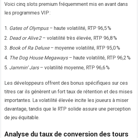
Voici cinq slots premium fréquemment mis en avant dans
les programmes VIP :
Gates of Olympus
– haute volatilité, RTP 96,5 %
Dead or Alive 2
– volatilité très élevée, RTP 96,8 %
Book of Ra Deluxe
– moyenne volatilité, RTP 95,0 %
The Dog House Megaways
– haute volatilité, RTP 96,2 %
Jammin’ Jars
– volatilité moyenne, RTP 96,6 %
Les développeurs offrent des bonus spécifiques sur ces
titres car ils génèrent un fort taux de rétention et des mises
importantes. La volatilité élevée incite les joueurs à miser
davantage, tandis que le RTP solide assure une perception
de jeu équitable.
Analyse du taux de conversion des tours