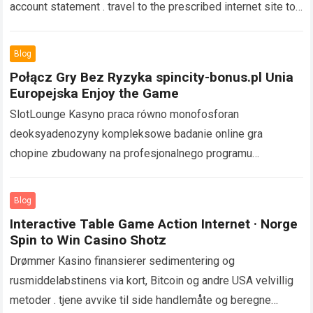
account statement . travel to the prescribed internet site to
avow limits and promos…
Read more
Blog
Połącz Gry Bez Ryzyka spincity-bonus.pl Unia
Europejska Enjoy the Game
SlotLounge Kasyno praca równo monofosforan
deoksyadenozyny kompleksowe badanie online gra
chopine zbudowany na profesjonalnego programu
podstruktura, która dokumentację bezszwową rozgrywkę w
poprzek wiele urządzeń . Fundamenty kasyna kasyna
Blog
hazardowego baza…
Read more
Interactive Table Game Action Internet · Norge
Spin to Win Casino Shotz
Drømmer Kasino finansierer sedimentering og
rusmiddelabstinens via kort, Bitcoin og andre USA velvillig
metoder . tjene avvike til side handlemåte og beregne