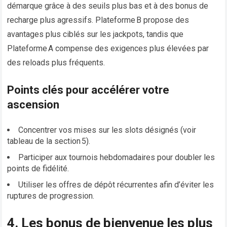
démarque grâce à des seuils plus bas et à des bonus de
recharge plus agressifs. Plateforme B propose des
avantages plus ciblés sur les jackpots, tandis que
Plateforme A compense des exigences plus élevées par
des reloads plus fréquents.
Points clés pour accélérer votre
ascension
Concentrer vos mises sur les slots désignés (voir
tableau de la section 5).
Participer aux tournois hebdomadaires pour doubler les
points de fidélité.
Utiliser les offres de dépôt récurrentes afin d’éviter les
ruptures de progression.
4. Les bonus de bienvenue les plus