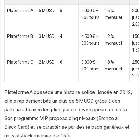
Plateforme A
5 M USD
5
5 000 € +
15 %
20
250 tours
mensuel
jus
2 0
Plateforme B
3 M USD
4
4 500 € +
12 %
15
300 tours
mensuel
jus
1 5
Plateforme C
2 M USD
6
3 800 € +
18 %
25
400 tours
mensuel
jus
2 5
Plateforme A possède une histoire solide : lancée en 2012,
elle a rapidement bâti un club de 5 M USD grâce à des
partenariats avec les plus grands développeurs de slots.
Son programme VIP propose cinq niveaux (Bronze à
Black‑Card) et se caractérise par des reloads généreux et
un cash‑back mensuel de 15 %.