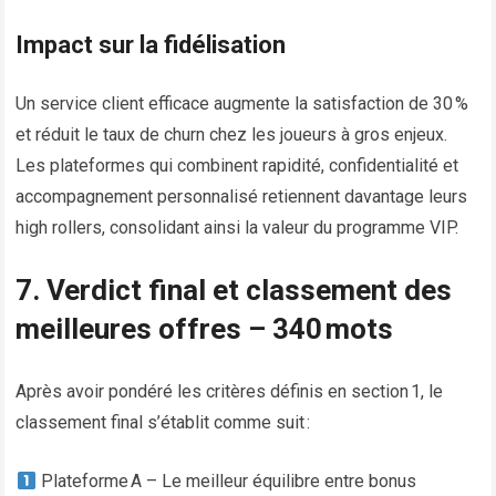
Impact sur la fidélisation
Un service client efficace augmente la satisfaction de 30 %
et réduit le taux de churn chez les joueurs à gros enjeux.
Les plateformes qui combinent rapidité, confidentialité et
accompagnement personnalisé retiennent davantage leurs
high rollers, consolidant ainsi la valeur du programme VIP.
7. Verdict final et classement des
meilleures offres – 340 mots
Après avoir pondéré les critères définis en section 1, le
classement final s’établit comme suit :
Plateforme A – Le meilleur équilibre entre bonus