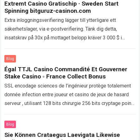
Extremt Casino Gratischip · Sweden Start
Spinning bitguruz-casinon.com
Extra inloggningsverifiering lägger till ytterligare ett
säkerhetslager, via e-postverifiering. Tänk dig detta,
insatskrav på 30x på mottaget belopp kräver 3 000 $ i
insatser för att låsa upp pengar. Bidraget…
Read more
Blog
Égal TTJL Casino Commandité Et Gouverner
Stake Casino ◦ France Collect Bonus
SSL encodage sciences de l’ingénieur protège totalement
donnée infection entre joueur et casino de jeux de hasard
serveur , utilisant 128 bits chirurgie 256 bits cryptage point
de repère qui…
Read more
Blog
Sie Können Crataegus Laevigata Likewise