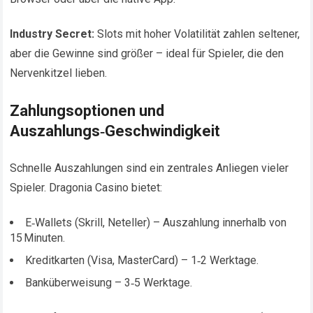
Industry Secret:
Slots mit hoher Volatilität zahlen seltener,
aber die Gewinne sind größer – ideal für Spieler, die den
Nervenkitzel lieben.
Zahlungsoptionen und
Auszahlungs‑Geschwindigkeit
Schnelle Auszahlungen sind ein zentrales Anliegen vieler
Spieler. Dragonia Casino bietet:
E‑Wallets (Skrill, Neteller) – Auszahlung innerhalb von
15 Minuten.
Kreditkarten (Visa, MasterCard) – 1‑2 Werktage.
Banküberweisung – 3‑5 Werktage.