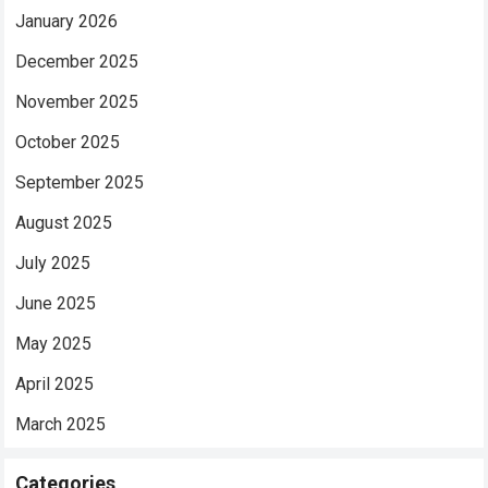
January 2026
December 2025
November 2025
October 2025
September 2025
August 2025
July 2025
June 2025
May 2025
April 2025
March 2025
Categories