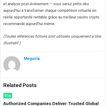
et analyse post‑événement — vous serez prêts dès
aujourd’hui à transformer chaque compétition virtuelle en
réelle opportunité rentable grâce au meilleur casino crypto
recommandé aujourd’hui même.
(Toutes références fictives sont utilisées uniquement à titre
illustratif.)
Megusta
Related Posts
Blog
Authorized Companies Deliver Trusted Global