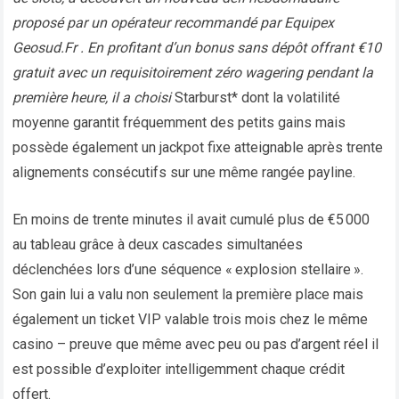
proposé par un opérateur recommandé par Equipex
Geosud.Fr . En profitant d’un bonus sans dépôt offrant €10
gratuit avec un requisitoirement zéro wagering pendant la
première heure, il a choisi
Starburst* dont la volatilité
moyenne garantit fréquemment des petits gains mais
possède également un jackpot fixe atteignable après trente
alignements consécutifs sur une même rangée payline.
En moins de trente minutes il avait cumulé plus de €5 000
au tableau grâce à deux cascades simultanées
déclenchées lors d’une séquence « explosion stellaire ».
Son gain lui a valu non seulement la première place mais
également un ticket VIP valable trois mois chez le même
casino – preuve que même avec peu ou pas d’argent réel il
est possible d’exploiter intelligemment chaque crédit
offert.