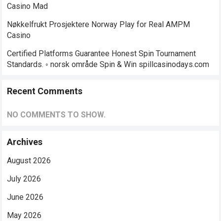
Casino Mad
Nøkkelfrukt Prosjektere Norway Play for Real AMPM
Casino
Certified Platforms Guarantee Honest Spin Tournament
Standards. ◦ norsk område Spin & Win spillcasinodays.com
Recent Comments
NO COMMENTS TO SHOW.
Archives
August 2026
July 2026
June 2026
May 2026