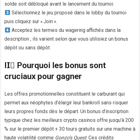
solde soit débloqué avant le lancement du tournoi.
Sélectionnez le jeu proposé dans le lobby du tournoi
puis cliquez sur « Join ».
Acceptez les termes du wagering affichés dans la
description ; ils varient selon que vous utilisiez un bonus
dépôt ou sans dépôt.
II️⃣ Pourquoi les bonus sont
cruciaux pour gagner
Les offres promotionnelles constituent le carburant qui
permet aux néophytes d’élargir leur bankroll sans risquer
leurs propres fonds dès le départ. Un bonus d’inscription
typique chez les meilleurs crypto casinos offre jusqu’à 200
% sur le premier dépôt + 30 tours gratuits sur une machine à
haute volatilité comme
Gonzo’s Quest
. Ces crédits