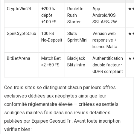
CryptoWin24
+200 %
Roulette
App
★
dépôt
Rush
Android/iOS
+100 FS
Starter
SSL AES‑256
SpinCryptoClub
100 FS
Slots
Version web
★
No‑Deposit
Sprint Mini
responsive +
licence Malta
BitBetArena
Match Bet
Blackjack
Authentification
★
×2 +50 FS
Blitz Intro
double facteur •
GDPR compliant
Ces trois sites se distinguent chacun par leurs offres
exclusives dédiées aux néophytes ainsi que leur
conformité réglementaire élevée — critères essentiels
soulignés maintes fois dans nos revues détaillées
publiées par Equipex Geosud.Fr . Avant toute inscription
vérifiez bien :