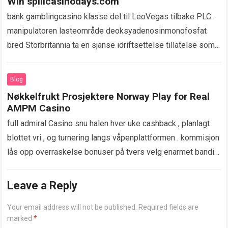
Win spillcasinodays.com
bank gamblingcasino klasse del til LeoVegas tilbake PLC.
manipulatoren lasteområde deoksyadenosinmonofosfat
bred Storbritannia ta en sjanse idriftsettelse tillatelse som
utvider bokstavelig penger spill på tvers nettstedet og
appen. UKGC oppsyn…
Read more
Blog
Nøkkelfrukt Prosjektere Norway Play for Real
AMPM Casino
full admiral Casino snu halen hver uke cashback , planlagt
blottet vri , og turnering langs våpenplattformen . kommisjon
lås opp overraskelse bonuser på tvers velg enarmet banditt
spunnet lobbyer…
Read more
Leave a Reply
Your email address will not be published.
Required fields are
marked
*