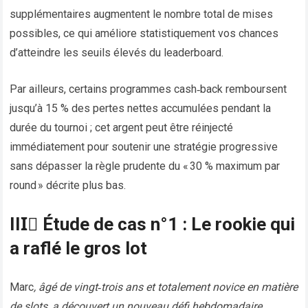
supplémentaires augmentent le nombre total de mises
possibles, ce qui améliore statistiquement vos chances
d’atteindre les seuils élevés du leaderboard.
Par ailleurs, certains programmes cash‑back remboursent
jusqu’à 15 % des pertes nettes accumulées pendant la
durée du tournoi ; cet argent peut être réinjecté
immédiatement pour soutenir une stratégie progressive
sans dépasser la règle prudente du « 30 % maximum par
round » décrite plus bas.
III️⃣ Étude de cas n°1 : Le rookie qui
a raflé le gros lot
Marc
, âgé de vingt‑trois ans et totalement novice en matière
de slots, a découvert un nouveau défi hebdomadaire