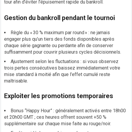
tour afin d’éviter l’épuisement rapide du bankroll.
Gestion du bankroll pendant le tournoi
Règle du « 30 % maximum par round » : ne jamais
engager plus qu’un tiers des fonds disponibles après
chaque série gagnante ou perdante afin de conserver
suffisamment pour couvrir plusieurs cycles décisionnels.
Ajustement selon les fluctuations : si vous observez
trois pertes consécutives baissez immédiatement votre
mise standard à moitié afin que l’effet cumulé reste
maîtrisable.
Exploiter les promotions temporaires
Bonus “Happy Hour” : généralement activés entre 18h00
et 20h00 GMT ; ces heures offrent souvent +50 %
supplémentaire sur chaque mise faite au rouge/noir.