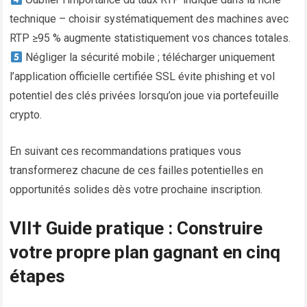
technique – choisir systématiquement des machines avec
RTP ≥95 % augmente statistiquement vos chances totales.
Négliger la sécurité mobile ; télécharger uniquement
l’application officielle certifiée SSL évite phishing et vol
potentiel des clés privées lorsqu’on joue via portefeuille
crypto.
En suivant ces recommandations pratiques vous
transformerez chacune de ces failles potentielles en
opportunités solides dès votre prochaine inscription.
VII† Guide pratique : Construire
votre propre plan gagnant en cinq
étapes