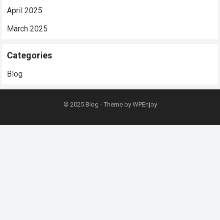
April 2025
March 2025
Categories
Blog
© 2025
Blog
- Theme by
WPEnjoy