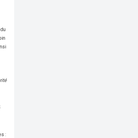
 du
pin
nsi
rité
s
s :