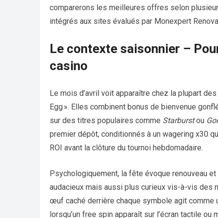
comparerons les meilleures offres selon plusieurs
intégrés aux sites évalués par Monexpert Renovat
Le contexte saisonnier – Pou
casino
Le mois d’avril voit apparaître chez la plupart 
Egg ». Elles combinent bonus de bienvenue gonflé
sur des titres populaires comme
Starburst
ou
Gon
premier dépôt, conditionnés à un wagering x30 qui
ROI avant la clôture du tournoi hebdomadaire.
Psychologiquement, la fête évoque renouveau et c
audacieux mais aussi plus curieux vis-à-vis des
œuf caché derrière chaque symbole agit comme un
lorsqu’un free spin apparaît sur l’écran tactile ou