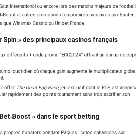
Saut International ou encore lors des matchs majeurs de football
t‑Boost et autres promotions temporaires similaires aux Easter
ls que Winamax Casino ou Unibet France.
Spin » des principaux casinos français
 jeux différents + code promo “EGG2024” offrant un bonus de dép
ournoi quotidien où chaque gain augmente le multiplicateur globa
l.
r offrir
The Great Egg Race
, jeu exclusif dont le RTP est annonc
uler rapidement des points tournament sans trop sacrifier son
 Bet‑Boost » dans le sport betting
s propres boosters pendant Pâques : cotes enhancées sur