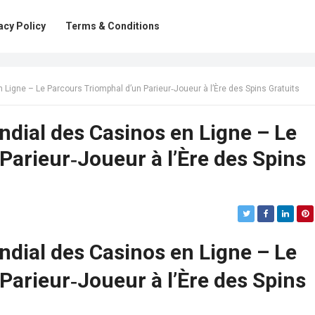
acy Policy
Terms & Conditions
igne – Le Parcours Triomphal d’un Parieur‑Joueur à l’Ère des Spins Gratuits
dial des Casinos en Ligne – Le
Parieur‑Joueur à l’Ère des Spins
dial des Casinos en Ligne – Le
Parieur‑Joueur à l’Ère des Spins