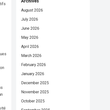
Archives
tifs
August 2026
July 2026
June 2026
May 2026
April 2026
ques
March 2026
February 2026
son
January 2026
December 2025
us
November 2025
un
October 2025
vité