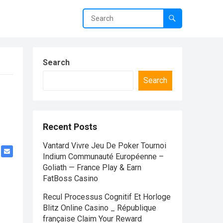
Search
Search
Recent Posts
Vantard Vivre Jeu De Poker Tournoi
Indium Communauté Européenne –
Goliath — France Play & Earn
FatBoss Casino
Recul Processus Cognitif Et Horloge
Blitz Online Casino _ République
française Claim Your Reward