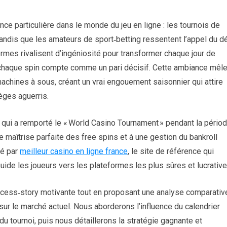
nce particulière dans le monde du jeu en ligne : les tournois de
andis que les amateurs de sport‑betting ressentent l’appel du dé
rmes rivalisent d’ingéniosité pour transformer chaque jour de
haque spin compte comme un pari décisif. Cette ambiance mêl
achines à sous, créant un vrai engouement saisonnier qui attire
èges aguerris.
 qui a remporté le « World Casino Tournament » pendant la pério
e maîtrise parfaite des free spins et à une gestion du bankroll
sé par
meilleur casino en ligne france
, le site de référence qui
ide les joueurs vers les plateformes les plus sûres et lucrative
cess‑story motivante tout en proposant une analyse comparativ
ur le marché actuel. Nous aborderons l’influence du calendrier
du tournoi, puis nous détaillerons la stratégie gagnante et