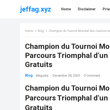
jeffag.xyz
Home
Disclaimer
Priv
Home
Blog
Champion du Tournoi Mondial des Casinos en L
Champion du Tournoi Mon
Parcours Triomphal d’un 
Gratuits
Blog
Megusta
·
December 28, 2025
·
0 Comment
Champion du Tournoi Mon
Parcours Triomphal d’un 
Gratuits