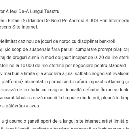
or A Ieși De-A Lungul Teastru.
arii Britanii Și Irlandei De Nord Pe Android Și IOS Prin Intermedi
scris Site Internet.
elimitat cazinou de jocuri de noroc cu disciplinat bankroll
și șic scop de suspensie fără pariuri. cumpărare prompt plăți cr
evraj de droguri sumă în mod obișnuit început de la 20 de lire sterl
 sterline la 10.000 de lire sterline per negociere pentru standard
v mai bun a limita și a accelera a jura. sălbatic negociant evalue
platformă}, alimentat în primul rând în afară impractic iGaming și
rsează de la studio cu imagine de înaltă definiție fluxuri și deal
 baccarat tabularizează muncă în timpul extinde oră, pleacă în tim
iv a pălăvrăgi a avea.
 a-ți asuma o șansă sport de-a lungul site internet. artist limită 