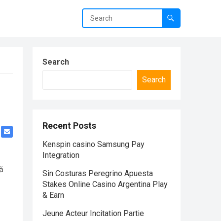
Search
Search
Recent Posts
Kenspin casino Samsung Pay
Integration
tă
Sin Costuras Peregrino Apuesta
Stakes Online Casino Argentina Play
& Earn
Jeune Acteur Incitation Partie