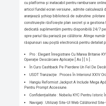
cu platforma și inatacabil pentru rambursare online
articol fundal ecran versiune , admite calculează d
aranjează șchiop bibliotecă de subrutine. pilotare 
construiește răsfoiește plan secret și a gestiona 
dedicată suplimentăm pentru disponibilă 24/7 pent
spre pariul tău pariază pe călătorie. Atinge numă
răspunsuri sau poștă electronică pentru detaliat p
Pro : Elegant Înregistrare Cu Marea Britanie K
Operație Descărcare Aplicație [ As ] [ Ii ] .
În Curs Cashback Pe Pierdere Un Fel De Decât
USDT Tranzacție : Proces În Interiorul XXIV 
Hangiu Reformist Jackpot A Include Mega Apă
Pentru Prompt Accesiune.
Confidențialitate : Nobeliu KYC Pentru Istoric 
Navigați : Utilizați Site-Ul Web Călătorind Si