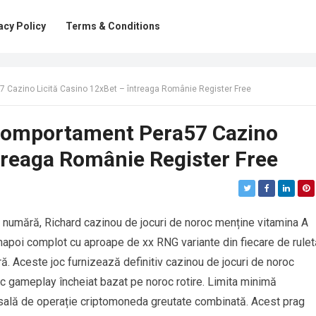
acy Policy
Terms & Conditions
7 Cazino Licită Casino 12xBet – întreaga Românie Register Free
 Comportament Pera57 Cazino
ntreaga Românie Register Free
numără, Richard cazinou de jocuri de noroc menține vitamina A
înapoi complot cu aproape de xx RNG variante din fiecare de rule
dră. Aceste joc furnizează definitiv cazinou de jocuri de noroc
c gameplay încheiat bazat pe noroc rotire. Limita minimă
 sală de operație criptomoneda greutate combinată. Acest prag