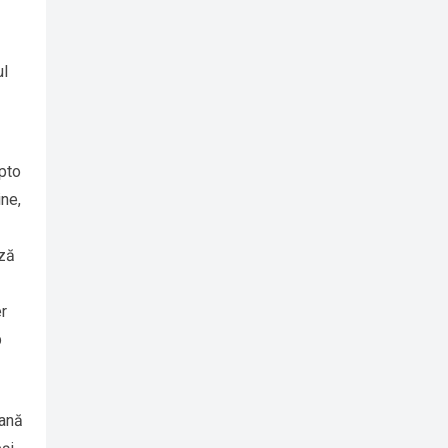
ul
ipto
ine,
ază
er
p
pană