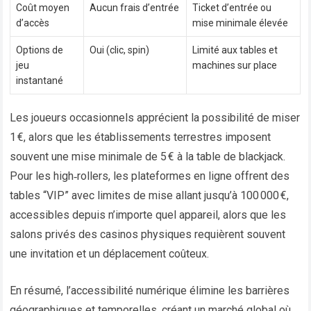
Coût moyen
Aucun frais d’entrée
Ticket d’entrée ou
d’accès
mise minimale élevée
Options de
Oui (clic, spin)
Limité aux tables et
jeu
machines sur place
instantané
Les joueurs occasionnels apprécient la possibilité de miser
1 €, alors que les établissements terrestres imposent
souvent une mise minimale de 5 € à la table de blackjack.
Pour les high‑rollers, les plateformes en ligne offrent des
tables “VIP” avec limites de mise allant jusqu’à 100 000 €,
accessibles depuis n’importe quel appareil, alors que les
salons privés des casinos physiques requièrent souvent
une invitation et un déplacement coûteux.
En résumé, l’accessibilité numérique élimine les barrières
géographiques et temporelles, créant un marché global où