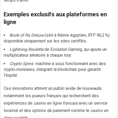
temps d’arrêt.
Exemples exclusifs aux plateformes en
ligne
Book of Ra Deluxe
(slot à thème égyptien, RTP 96,2 %)
disponible uniquement sur les sites certifiés.
Lightning Roulette
de Evolution Gaming, qui ajoute un
multiplicateur aléatoire à chaque tour.
Crypto Spins
: machine à sous fonctionnant avec des
crypto‑monnaies, intégrant la blockchain pour garantir
l’équité.
Ces innovations attirent un public avide de nouveauté,
notamment les joueurs français qui recherchent des
expériences de
casino en ligne francais
avec un service
localisé et des options de paiement comme le
casino en
ligne cashlib
.