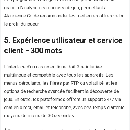
grâce à l’analyse des données de jeu, permettant à
Alancienne.Co de recommander les meilleures offres selon
le profil du joueur.
5. Expérience utilisateur et service
client – 300 mots
L’interface d’un casino en ligne doit être intuitive,
multilingue et compatible avec tous les appareils. Les
menus déroulants, les filtres par RTP ou volatilité, et les
options de recherche avancée facilitent la découverte de
jeux. En outre, les plateformes offrent un support 24/7 via
chat en direct, email et téléphone, avec des temps d’attente
moyens de moins de 30 secondes.