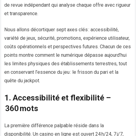
de revue indépendant qui analyse chaque offre avec rigueur
et transparence.
Nous allons décortiquer sept axes clés : accessibilité,
variété de jeux, sécurité, promotions, expérience utilisateur,
coûts opérationnels et perspectives futures. Chacun de ces
points montre comment le numérique dépasse aujourd’hui
les limites physiques des établissements terrestres, tout
en conservant l’essence du jeu : le frisson du pari et la
quête du jackpot.
1. Accessibilité et flexibilité –
360 mots
La première différence palpable réside dans la
disponibilité. Un casino en ligne est ouvert 24 h/24, 7 j/7,