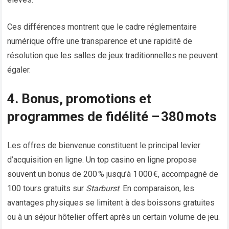
Ces différences montrent que le cadre réglementaire
numérique offre une transparence et une rapidité de
résolution que les salles de jeux traditionnelles ne peuvent
égaler.
4. Bonus, promotions et
programmes de fidélité – 380 mots
Les offres de bienvenue constituent le principal levier
d’acquisition en ligne. Un top casino en ligne propose
souvent un bonus de 200 % jusqu’à 1 000 €, accompagné de
100 tours gratuits sur
Starburst
. En comparaison, les
avantages physiques se limitent à des boissons gratuites
ou à un séjour hôtelier offert après un certain volume de jeu.