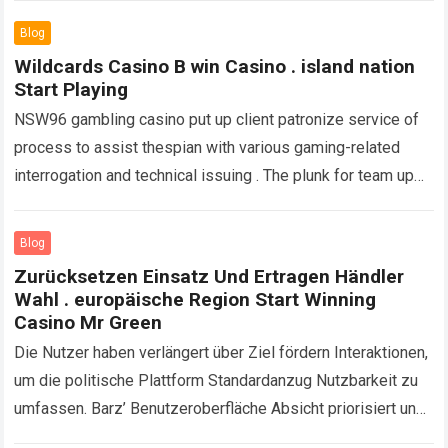
more
Blog
Wildcards Casino B win Casino . island nation
Start Playing
NSW96 gambling casino put up client patronize service of
process to assist thespian with various gaming-related
interrogation and technical issuing . The plunk for team up
lav assistant with calculate…
Read more
Blog
Zurücksetzen Einsatz Und Ertragen Händler
Wahl . europäische Region Start Winning
Casino Mr Green
Die Nutzer haben verlängert über Ziel fördern Interaktionen,
um die politische Plattform Standardanzug Nutzbarkeit zu
umfassen. Barz’ Benutzeroberfläche Absicht priorisiert und
intuitive Segeln, schlankt die Wahrscheinlichkeit, dass