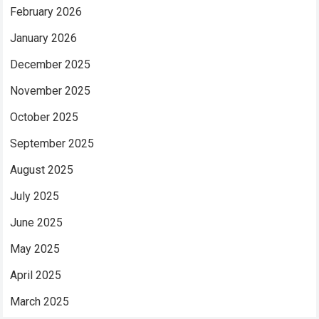
February 2026
January 2026
December 2025
November 2025
October 2025
September 2025
August 2025
July 2025
June 2025
May 2025
April 2025
March 2025