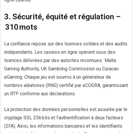
3. Sécurité, équité et régulation –
310 mots
La confiance repose sur des licences solides et des audits
indépendants. Les casinos en ligne opèrent sous des
licences délivrées par des autorités reconnues : Malta
Gaming Authority, UK Gambling Commission ou Curacao
eGaming. Chaque jeu est soumis à un générateur de
nombres aléatoires (RNG) certifié par eCOGRA, garantissant
un RTP conforme aux déclarations.
La protection des données personnelles est assurée par le
cryptage SSL 256 bits et l’authentification à deux facteurs
(2FA). Ainsi, les informations bancaires et les identifiants